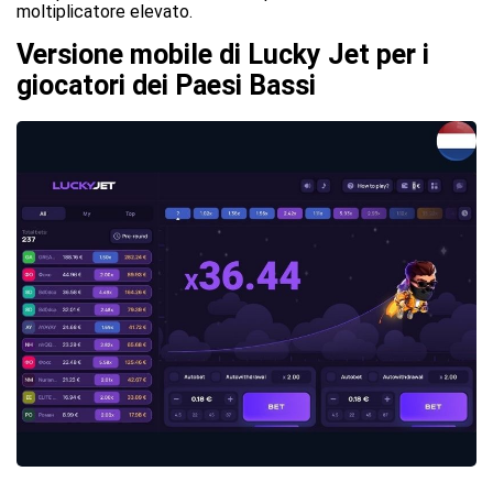
moltiplicatore elevato.
Versione mobile di Lucky Jet per i
giocatori dei Paesi Bassi