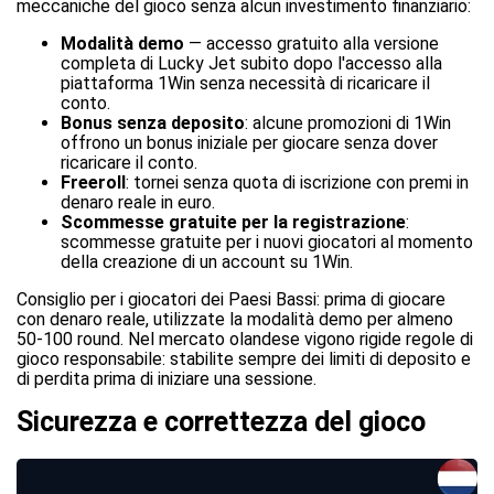
meccaniche del gioco senza alcun investimento finanziario:
Modalità demo
— accesso gratuito alla versione
completa di Lucky Jet subito dopo l'accesso alla
piattaforma 1Win senza necessità di ricaricare il
conto.
Bonus senza deposito
: alcune promozioni di 1Win
offrono un bonus iniziale per giocare senza dover
ricaricare il conto.
Freeroll
: tornei senza quota di iscrizione con premi in
denaro reale in euro.
Scommesse gratuite per la registrazione
:
scommesse gratuite per i nuovi giocatori al momento
della creazione di un account su 1Win.
Consiglio per i giocatori dei Paesi Bassi: prima di giocare
con denaro reale, utilizzate la modalità demo per almeno
50-100 round. Nel mercato olandese vigono rigide regole di
gioco responsabile: stabilite sempre dei limiti di deposito e
di perdita prima di iniziare una sessione.
Sicurezza e correttezza del gioco