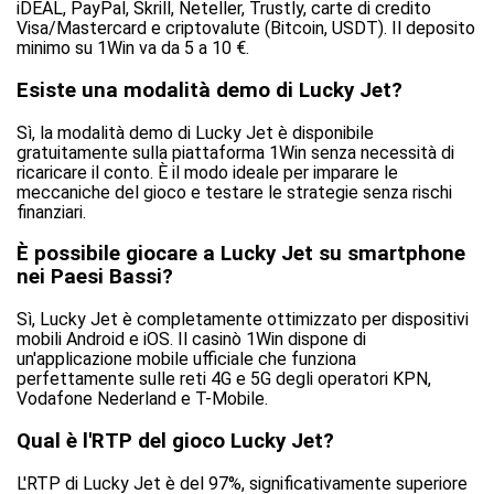
iDEAL, PayPal, Skrill, Neteller, Trustly, carte di credito
Visa/Mastercard e criptovalute (Bitcoin, USDT). Il deposito
minimo su 1Win va da 5 a 10 €.
Esiste una modalità demo di Lucky Jet?
Sì, la modalità demo di Lucky Jet è disponibile
gratuitamente sulla piattaforma 1Win senza necessità di
ricaricare il conto. È il modo ideale per imparare le
meccaniche del gioco e testare le strategie senza rischi
finanziari.
È possibile giocare a Lucky Jet su smartphone
nei Paesi Bassi?
Sì, Lucky Jet è completamente ottimizzato per dispositivi
mobili Android e iOS. Il casinò 1Win dispone di
un'applicazione mobile ufficiale che funziona
perfettamente sulle reti 4G e 5G degli operatori KPN,
Vodafone Nederland e T-Mobile.
Qual è l'RTP del gioco Lucky Jet?
L'RTP di Lucky Jet è del 97%, significativamente superiore