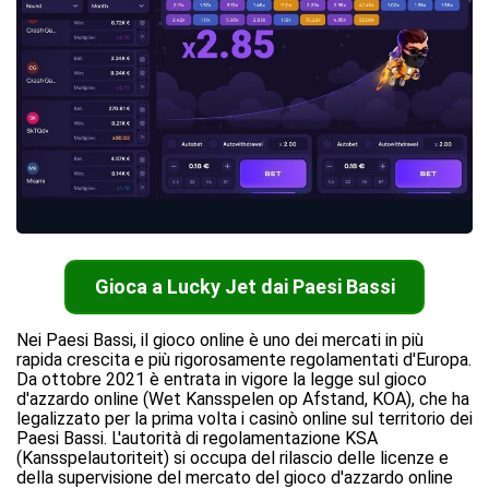
Gioca a Lucky Jet dai Paesi Bassi
Nei Paesi Bassi, il gioco online è uno dei mercati in più
rapida crescita e più rigorosamente regolamentati d'Europa.
Da ottobre 2021 è entrata in vigore la legge sul gioco
d'azzardo online (Wet Kansspelen op Afstand, KOA), che ha
legalizzato per la prima volta i casinò online sul territorio dei
Paesi Bassi. L'autorità di regolamentazione KSA
(Kansspelautoriteit) si occupa del rilascio delle licenze e
della supervisione del mercato del gioco d'azzardo online