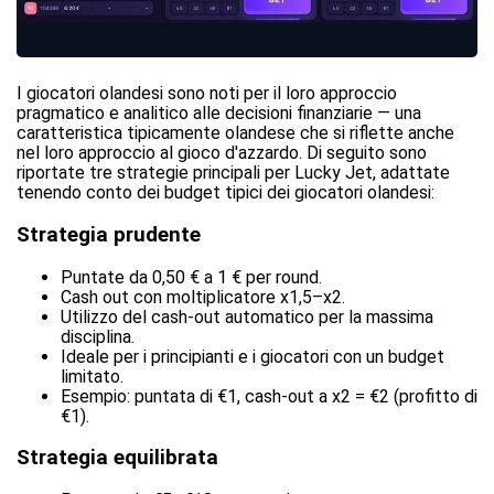
I giocatori olandesi sono noti per il loro approccio
pragmatico e analitico alle decisioni finanziarie — una
caratteristica tipicamente olandese che si riflette anche
nel loro approccio al gioco d'azzardo. Di seguito sono
riportate tre strategie principali per Lucky Jet, adattate
tenendo conto dei budget tipici dei giocatori olandesi:
Strategia prudente
Puntate da 0,50 € a 1 € per round.
Cash out con moltiplicatore x1,5–x2.
Utilizzo del cash-out automatico per la massima
disciplina.
Ideale per i principianti e i giocatori con un budget
limitato.
Esempio: puntata di €1, cash-out a x2 = €2 (profitto di
€1).
Strategia equilibrata