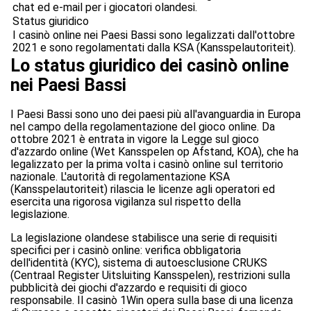
chat ed e-mail per i giocatori olandesi.
Status giuridico
I casinò online nei Paesi Bassi sono legalizzati dall'ottobre
2021 e sono regolamentati dalla KSA (Kansspelautoriteit).
Lo status giuridico dei casinò online
nei Paesi Bassi
I Paesi Bassi sono uno dei paesi più all'avanguardia in Europa
nel campo della regolamentazione del gioco online. Da
ottobre 2021 è entrata in vigore la Legge sul gioco
d'azzardo online (Wet Kansspelen op Afstand, KOA), che ha
legalizzato per la prima volta i casinò online sul territorio
nazionale. L'autorità di regolamentazione KSA
(Kansspelautoriteit) rilascia le licenze agli operatori ed
esercita una rigorosa vigilanza sul rispetto della
legislazione.
La legislazione olandese stabilisce una serie di requisiti
specifici per i casinò online: verifica obbligatoria
dell'identità (KYC), sistema di autoesclusione CRUKS
(Centraal Register Uitsluiting Kansspelen), restrizioni sulla
pubblicità dei giochi d'azzardo e requisiti di gioco
responsabile. Il casinò 1Win opera sulla base di una licenza