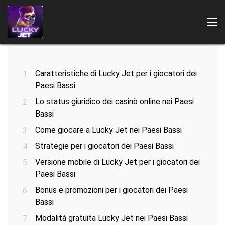
Caratteristiche di Lucky Jet per i giocatori dei
Paesi Bassi
Lo status giuridico dei casinò online nei Paesi
Bassi
Come giocare a Lucky Jet nei Paesi Bassi
Strategie per i giocatori dei Paesi Bassi
Giocare da
Versione mobile di Lucky Jet per i giocatori dei
Pagamenti
Paesi Bassi
Bonus e promozioni per i giocatori dei Paesi
Giochi 1Win
Bassi
Modalità gratuita Lucky Jet nei Paesi Bassi