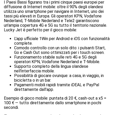
I Paesi Bassi figurano tra i primi cinque paesi europei per
diffusione di Internet mobile: oltre il 90% degli olandesi
utilizza uno smartphone per navigare in Internet, uno dei
tassi più elevati in Europa. Gli operatori KPN, Vodafone
Nederland, T-Mobile Nederland e Tele2 garantiscono
un'ampia copertura 4G e 5G su tutto il territorio nazionale.
Lucky Jet è perfetto per il gioco mobile:
L'app ufficiale 1Win per Android e iOS con funzionalità
complete.
Comodo controllo con un solo dito: i pulsanti Start,
Go e Cash Out sono ottimizzati per i touch screen.
Funzionamento stabile sulle reti 4G e 5G degli
operatori KPN, Vodafone Nederland e T-Mobile.
Supporto completo della lingua olandese
nell'interfaccia mobile.
Possibilità di giocare ovunque: a casa, in viaggio, in
bicicletta o in un bar.
Pagamenti mobili rapidi tramite iDEAL e PayPal
direttamente dall'app.
Esempio di gioco mobile: puntata di 20 €, cash-out a x5 =
100 € — tutto direttamente dallo smartphone in pochi
secondi.