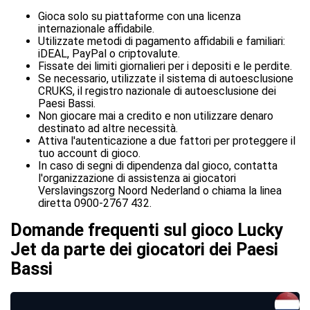
Gioca solo su piattaforme con una licenza
internazionale affidabile.
Utilizzate metodi di pagamento affidabili e familiari:
iDEAL, PayPal o criptovalute.
Fissate dei limiti giornalieri per i depositi e le perdite.
Se necessario, utilizzate il sistema di autoesclusione
CRUKS, il registro nazionale di autoesclusione dei
Paesi Bassi.
Non giocare mai a credito e non utilizzare denaro
destinato ad altre necessità.
Attiva l'autenticazione a due fattori per proteggere il
tuo account di gioco.
In caso di segni di dipendenza dal gioco, contatta
l'organizzazione di assistenza ai giocatori
Verslavingszorg Noord Nederland o chiama la linea
diretta 0900-2767 432.
Domande frequenti sul gioco Lucky
Jet da parte dei giocatori dei Paesi
Bassi