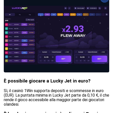
È possibile giocare a Lucky Jet in euro?
Sì, il casinò 1Win supporta depositi e scommesse in euro
(EUR). La puntata minima in Lucky Jet parte da 0,10 €, il che
rende il gioco accessibile alla maggior parte dei giocatori
olandesi.