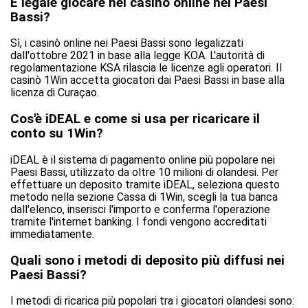
È legale giocare nei casinò online nei Paesi
Bassi?
Sì, i casinò online nei Paesi Bassi sono legalizzati
dall'ottobre 2021 in base alla legge KOA. L'autorità di
regolamentazione KSA rilascia le licenze agli operatori. Il
casinò 1Win accetta giocatori dai Paesi Bassi in base alla
licenza di Curaçao.
Cos'è iDEAL e come si usa per ricaricare il
conto su 1Win?
iDEAL è il sistema di pagamento online più popolare nei
Paesi Bassi, utilizzato da oltre 10 milioni di olandesi. Per
effettuare un deposito tramite iDEAL, seleziona questo
metodo nella sezione Cassa di 1Win, scegli la tua banca
dall'elenco, inserisci l'importo e conferma l'operazione
tramite l'internet banking. I fondi vengono accreditati
immediatamente.
Quali sono i metodi di deposito più diffusi nei
Paesi Bassi?
I metodi di ricarica più popolari tra i giocatori olandesi sono: