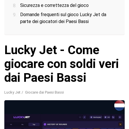
Sicurezza e correttezza del gioco
Domande frequenti sul gioco Lucky Jet da
parte dei giocatori dei Paesi Bassi
Lucky Jet - Come
giocare con soldi veri
dai Paesi Bassi
Lucky Jet
Giocare dai Paesi Bassi