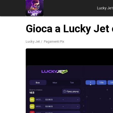
Lucky Jet
Gioca a Lucky Jet 
Lucky Jet
Pagamenti Pix