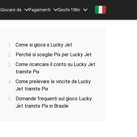
o
Giocare da
Pagamenti
Giochi 1Win
Come si gioca a Lucky Jet
Perché si sceglie Pix per Lucky Jet
Come ricaricare il conto su Lucky Jet
tramite Pix
Come prelevare le vincite da Lucky
Jet tramite Pix
Domande frequenti sul gioco Lucky
Jet tramite Pix in Brasile