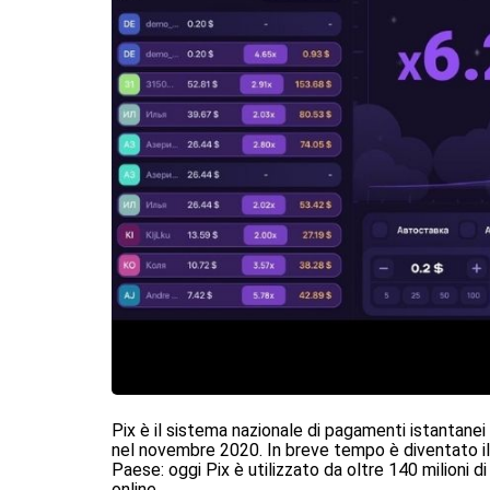
Pix è il sistema nazionale di pagamenti istantanei
nel novembre 2020. In breve tempo è diventato il 
Paese: oggi Pix è utilizzato da oltre 140 milioni di 
online.