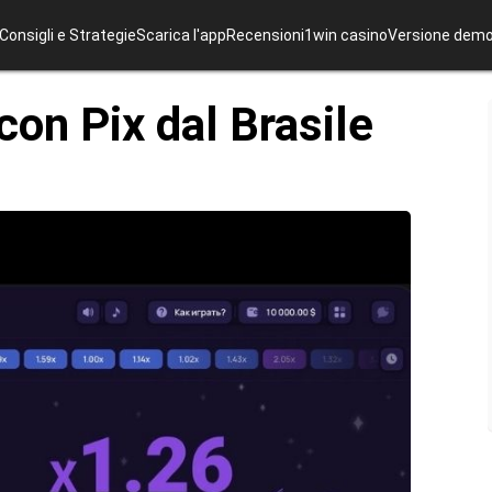
Consigli e Strategie
Scarica l'app
Recensioni
1win casino
Versione dem
con Pix dal Brasile