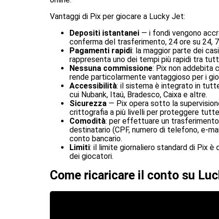
Vantaggi di Pix per giocare a Lucky Jet:
Depositi istantanei
— i fondi vengono accre
conferma del trasferimento, 24 ore su 24, 7 gi
Pagamenti rapidi
: la maggior parte dei casi
rappresenta uno dei tempi più rapidi tra tut
Nessuna commissione
: Pix non addebita c
rende particolarmente vantaggioso per i gio
Accessibilità
: il sistema è integrato in tutt
cui Nubank, Itaú, Bradesco, Caixa e altre.
Sicurezza
— Pix opera sotto la supervisione
crittografia a più livelli per proteggere tutte
Comodità
: per effettuare un trasferimento
destinatario (CPF, numero di telefono, e-mai
conto bancario.
Limiti
: il limite giornaliero standard di Pix 
dei giocatori.
Come ricaricare il conto su Luc