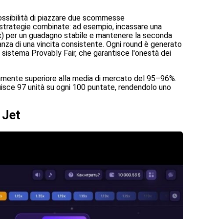
possibilità di piazzare due scommesse
strategie combinate: ad esempio, incassare una
) per un guadagno stabile e mantenere la seconda
anza di una vincita consistente. Ogni round è generato
l sistema Provably Fair, che garantisce l'onestà dei
vamente superiore alla media di mercato del 95–96%.
ituisce 97 unità su ogni 100 puntate, rendendolo uno
 Jet