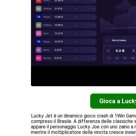
Gioca a Luck
Lucky Jet è un dinamico gioco crash di 1Win Games
compreso il Brasile. A differenza delle classiche s
appare il personaggio Lucky Joe con uno zaino a r
mentre il moltiplicatore della vincita cresce insie