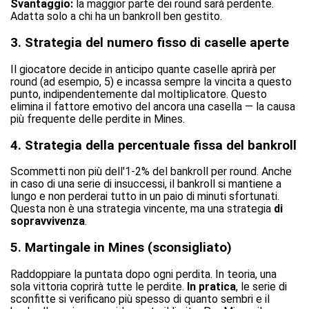
Svantaggio:
la maggior parte dei round sarà perdente.
Adatta solo a chi ha un bankroll ben gestito.
3. Strategia del numero fisso di caselle aperte
Il giocatore decide in anticipo quante caselle aprirà per
round (ad esempio, 5) e incassa sempre la vincita a questo
punto, indipendentemente dal moltiplicatore. Questo
elimina il fattore emotivo del ancora una casella — la causa
più frequente delle perdite in Mines.
4. Strategia della percentuale fissa del bankroll
Scommetti non più dell'1-2% del bankroll per round. Anche
in caso di una serie di insuccessi, il bankroll si mantiene a
lungo e non perderai tutto in un paio di minuti sfortunati.
Questa non è una strategia vincente, ma una strategia
di
sopravvivenza
.
5. Martingale in Mines (sconsigliato)
Raddoppiare la puntata dopo ogni perdita. In teoria, una
sola vittoria coprirà tutte le perdite.
In pratica
, le serie di
sconfitte si verificano più spesso di quanto sembri e il