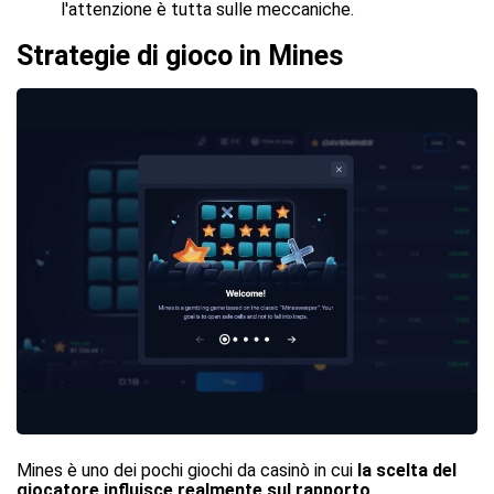
l'attenzione è tutta sulle meccaniche.
Strategie di gioco in Mines
Mines è uno dei pochi giochi da casinò in cui
la scelta del
giocatore influisce realmente sul rapporto