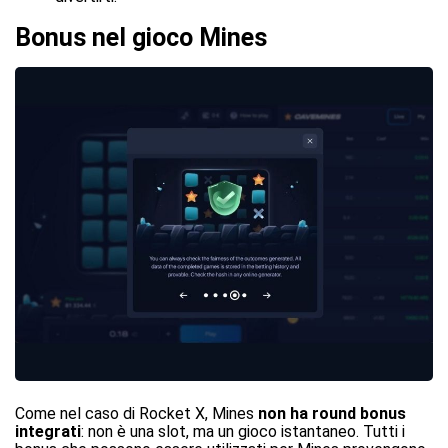
Bonus nel gioco Mines
Come nel caso di Rocket X, Mines
non ha round bonus
integrati
: non è una slot, ma un gioco istantaneo. Tutti i