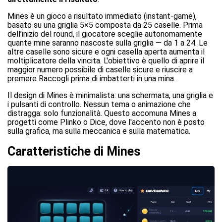
Mines è un gioco a risultato immediato (instant-game),
basato su una griglia 5×5 composta da 25 caselle. Prima
dell’inizio del round, il giocatore sceglie autonomamente
quante mine saranno nascoste sulla griglia — da 1 a 24. Le
altre caselle sono sicure e ogni casella aperta aumenta il
moltiplicatore della vincita. L'obiettivo è quello di aprire il
maggior numero possibile di caselle sicure e riuscire a
premere Raccogli prima di imbatterti in una mina.
Il design di Mines è minimalista: una schermata, una griglia e
i pulsanti di controllo. Nessun tema o animazione che
distragga: solo funzionalità. Questo accomuna Mines a
progetti come Plinko o Dice, dove l'accento non è posto
sulla grafica, ma sulla meccanica e sulla matematica.
Caratteristiche di Mines