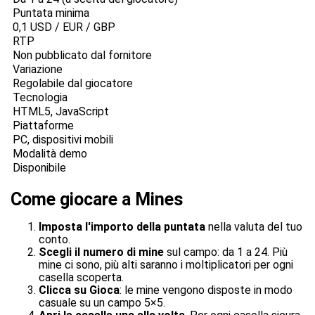
Puntata minima
0,1 USD / EUR / GBP
RTP
Non pubblicato dal fornitore
Variazione
Regolabile dal giocatore
Tecnologia
HTML5, JavaScript
Piattaforme
PC, dispositivi mobili
Modalità demo
Disponibile
Come giocare a Mines
Imposta l'importo della puntata
nella valuta del tuo
conto.
Scegli il numero di mine
sul campo: da 1 a 24. Più
mine ci sono, più alti saranno i moltiplicatori per ogni
casella scoperta.
Clicca su Gioca
: le mine vengono disposte in modo
casuale su un campo 5×5.