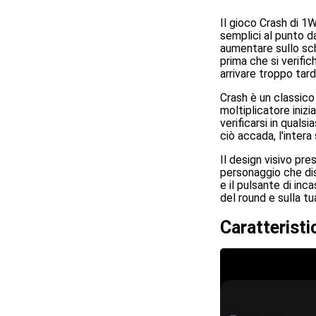
Il gioco Crash di 1
semplici al punto da
aumentare sullo sch
prima che si verific
arrivare troppo tar
Crash è un classico 
moltiplicatore inizi
verificarsi in quals
ciò accada, l'inter
Il design visivo pr
personaggio che dist
e il pulsante di in
del round e sulla tu
Caratterist