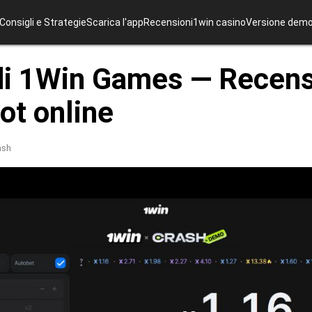
Consigli e Strategie
Scarica l'app
Recensioni
1win casino
Versione dem
di 1Win Games — Recen
lot online
ash