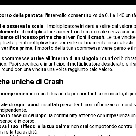
porto della puntata
: l'intervallo consentito va da 0,1 a 140 unità
d e osserva la scala
: il moltiplicatore inizierà a salire dal valore 
andamento
: il moltiplicatore aumenta in tempo reale senza uno 
lsante di incasso prima che si verifichi il crash
. Le tue vincit
licato per il moltiplicatore corrente nel momento in cui clicchi.
i verifica prima
, l'importo della tua scommessa viene perso e il 
 scommesse attive all'interno di un singolo round
ed è dotat
co. Puoi specificare in anticipo il moltiplicatore desiderato e il
round con una vincita una volta raggiunto tale valore.
che uniche di Crash
a compromessi
: i round durano da pochi istanti a un minuto; il gi
tale di ogni round
: i risultati precedenti non influenzano i round 
indipendente.
o in fase di sviluppo
: la community attende con impazienza u
l senso è in corso.
ova i tuoi riflessi e la tua calma
: non stai competendo contro il
vi e la tua avidità.