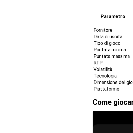
Parametro
Fornitore
Data di uscita
Tipo di gioco
Puntata minima
Puntata massima
RTP
Volatilità
Tecnologia
Dimensione del gi
Piattaforme
Come giocar