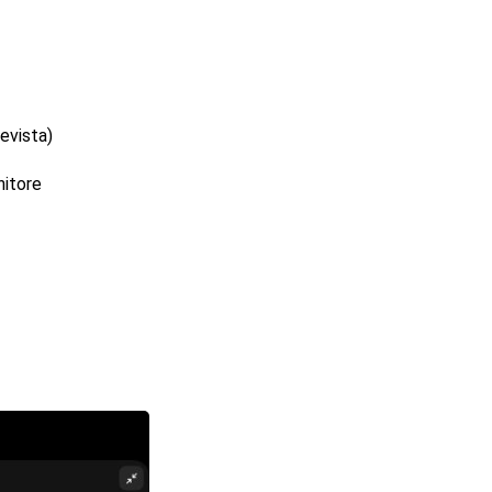
revista)
nitore