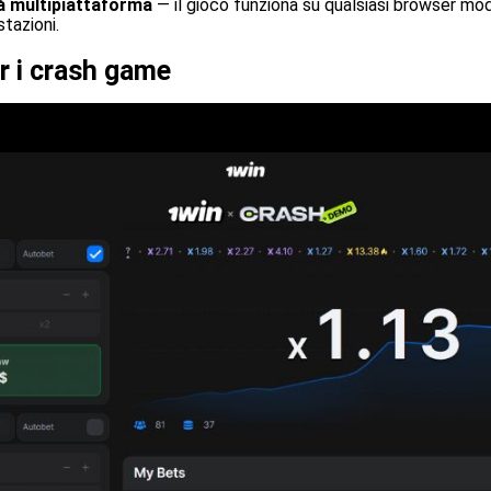
à multipiattaforma
— il gioco funziona su qualsiasi browser mo
stazioni.
r i crash game