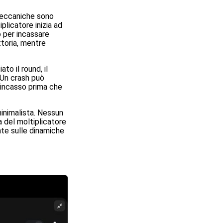
 meccaniche sono
plicatore inizia ad
 per incassare
ittoria, mentre
to il round, il
. Un crash può
i incasso prima che
minimalista. Nessun
a del moltiplicatore
nte sulle dinamiche