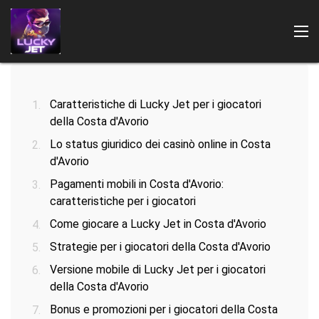
Caratteristiche di Lucky Jet per i giocatori
della Costa d'Avorio
Lo status giuridico dei casinò online in Costa
d'Avorio
Pagamenti mobili in Costa d'Avorio:
caratteristiche per i giocatori
Giocare da
Come giocare a Lucky Jet in Costa d'Avorio
Pagamenti
Strategie per i giocatori della Costa d'Avorio
Versione mobile di Lucky Jet per i giocatori
Giochi 1Win
della Costa d'Avorio
Bonus e promozioni per i giocatori della Costa