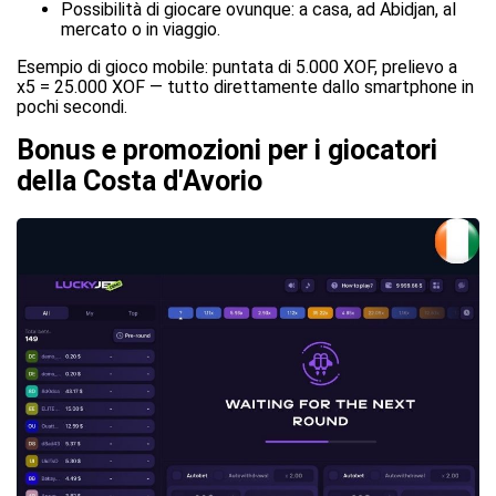
Possibilità di giocare ovunque: a casa, ad Abidjan, al
mercato o in viaggio.
Esempio di gioco mobile: puntata di 5.000 XOF, prelievo a
x5 = 25.000 XOF — tutto direttamente dallo smartphone in
pochi secondi.
Bonus e promozioni per i giocatori
della Costa d'Avorio