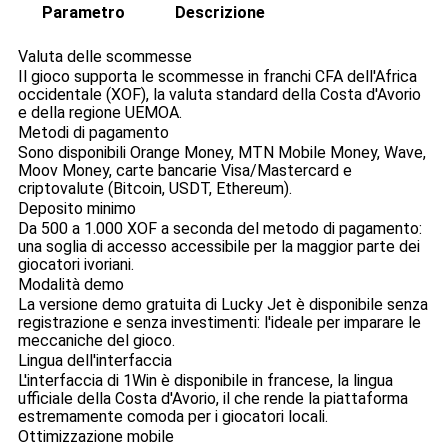
Parametro
Descrizione
Valuta delle scommesse
Il gioco supporta le scommesse in franchi CFA dell'Africa
occidentale (XOF), la valuta standard della Costa d'Avorio
e della regione UEMOA.
Metodi di pagamento
Sono disponibili Orange Money, MTN Mobile Money, Wave,
Moov Money, carte bancarie Visa/Mastercard e
criptovalute (Bitcoin, USDT, Ethereum).
Deposito minimo
Da 500 a 1.000 XOF a seconda del metodo di pagamento:
una soglia di accesso accessibile per la maggior parte dei
giocatori ivoriani.
Modalità demo
La versione demo gratuita di Lucky Jet è disponibile senza
registrazione e senza investimenti: l'ideale per imparare le
meccaniche del gioco.
Lingua dell'interfaccia
L'interfaccia di 1Win è disponibile in francese, la lingua
ufficiale della Costa d'Avorio, il che rende la piattaforma
estremamente comoda per i giocatori locali.
Ottimizzazione mobile