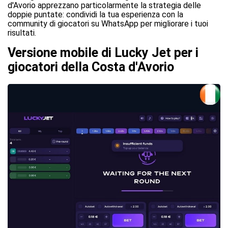
d'Avorio apprezzano particolarmente la strategia delle
doppie puntate: condividi la tua esperienza con la
community di giocatori su WhatsApp per migliorare i tuoi
risultati.
Versione mobile di Lucky Jet per i
giocatori della Costa d'Avorio