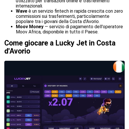
utilizzato per transazioni online e trasferimenti
internazionali.
Wave
è un servizio fintech in rapida crescita con zero
commissioni sui trasferimenti, particolarmente
popolare tra i giovani della Costa d'Avorio.
Moov Money
— servizio di pagamento dell'operatore
Moov Africa, disponibile in tutto il Paese.
Come giocare a Lucky Jet in Costa
d'Avorio