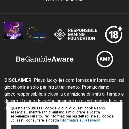
DISCLAIMER:
Plays-lucky-jet.com fornisce informazioni sui
giochi online solo per intrattenimento. Promuoviamo il
gioco responsabile, inclusa la definizione di limiti di tempo e
denaro. Il gioco dovrebbe rimanere un divertimento. In caso
di difficoltà, sono disponibili risorse di supporto.
Questo sito utilizza i cookie. Alcuni di questi cookie sono
essenziali, mentre altri ci aiutano a migliorare la vostra
esperienza sul sito. Per informazioni più dettagliate sui cookie
utilizzati, consultare la nostra
Informativa sulla Privacy
.