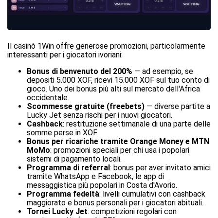
Il casinò 1Win offre generose promozioni, particolarmente
interessanti per i giocatori ivoriani:
Bonus di benvenuto del 200%
— ad esempio, se
depositi 5.000 XOF, ricevi 15.000 XOF sul tuo conto di
gioco. Uno dei bonus più alti sul mercato dell'Africa
occidentale.
Scommesse gratuite (freebets)
— diverse partite a
Lucky Jet senza rischi per i nuovi giocatori.
Cashback
: restituzione settimanale di una parte delle
somme perse in XOF.
Bonus per ricariche tramite Orange Money e MTN
MoMo
: promozioni speciali per chi usa i popolari
sistemi di pagamento locali.
Programma di referral
: bonus per aver invitato amici
tramite WhatsApp e Facebook, le app di
messaggistica più popolari in Costa d'Avorio.
Programma fedeltà
: livelli cumulativi con cashback
maggiorato e bonus personali per i giocatori abituali.
Tornei Lucky Jet
: competizioni regolari con