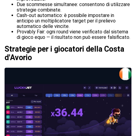
Due scommesse simultanee: consentono di utilizzare
strategie combinate.
Cash-out automatico: è possibile impostare in
anticipo un moltiplicatore target per il prelievo
automatico delle vincite.
Provably Fair: ogni round viene verificato dal sistema
di gioco equo — il risultato non può essere falsificato.
Strategie per i giocatori della Costa
d'Avorio