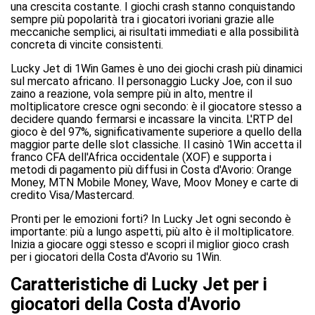
una crescita costante. I giochi crash stanno conquistando
sempre più popolarità tra i giocatori ivoriani grazie alle
meccaniche semplici, ai risultati immediati e alla possibilità
concreta di vincite consistenti.
Lucky Jet di 1Win Games è uno dei giochi crash più dinamici
sul mercato africano. Il personaggio Lucky Joe, con il suo
zaino a reazione, vola sempre più in alto, mentre il
moltiplicatore cresce ogni secondo: è il giocatore stesso a
decidere quando fermarsi e incassare la vincita. L'RTP del
gioco è del 97%, significativamente superiore a quello della
maggior parte delle slot classiche. Il casinò 1Win accetta il
franco CFA dell'Africa occidentale (XOF) e supporta i
metodi di pagamento più diffusi in Costa d'Avorio: Orange
Money, MTN Mobile Money, Wave, Moov Money e carte di
credito Visa/Mastercard.
Pronti per le emozioni forti? In Lucky Jet ogni secondo è
importante: più a lungo aspetti, più alto è il moltiplicatore.
Inizia a giocare oggi stesso e scopri il miglior gioco crash
per i giocatori della Costa d'Avorio su 1Win.
Caratteristiche di Lucky Jet per i
giocatori della Costa d'Avorio