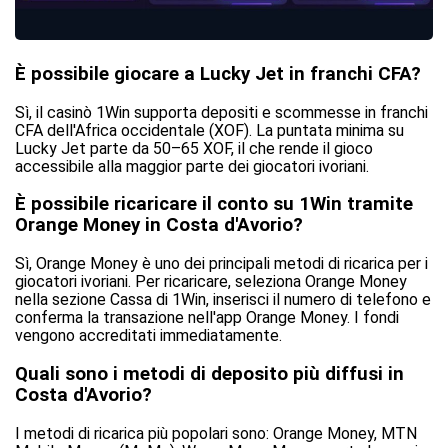
È possibile giocare a Lucky Jet in franchi CFA?
Sì, il casinò 1Win supporta depositi e scommesse in franchi
CFA dell'Africa occidentale (XOF). La puntata minima su
Lucky Jet parte da 50–65 XOF, il che rende il gioco
accessibile alla maggior parte dei giocatori ivoriani.
È possibile ricaricare il conto su 1Win tramite
Orange Money in Costa d'Avorio?
Sì, Orange Money è uno dei principali metodi di ricarica per i
giocatori ivoriani. Per ricaricare, seleziona Orange Money
nella sezione Cassa di 1Win, inserisci il numero di telefono e
conferma la transazione nell'app Orange Money. I fondi
vengono accreditati immediatamente.
Quali sono i metodi di deposito più diffusi in
Costa d'Avorio?
I metodi di ricarica più popolari sono: Orange Money, MTN