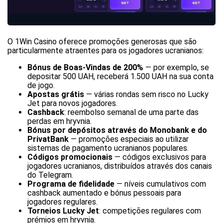
O 1Win Casino oferece promoções generosas que são
particularmente atraentes para os jogadores ucranianos:
Bónus de Boas-Vindas de 200%
— por exemplo, se
depositar 500 UAH, receberá 1.500 UAH na sua conta
de jogo.
Apostas grátis
— várias rondas sem risco no Lucky
Jet para novos jogadores.
Cashback
: reembolso semanal de uma parte das
perdas em hryvnia.
Bónus por depósitos através do Monobank e do
PrivatBank
— promoções especiais ao utilizar
sistemas de pagamento ucranianos populares.
Códigos promocionais
— códigos exclusivos para
jogadores ucranianos, distribuídos através dos canais
do Telegram.
Programa de fidelidade
— níveis cumulativos com
cashback aumentado e bónus pessoais para
jogadores regulares.
Torneios Lucky Jet
: competições regulares com
prémios em hryvnia.