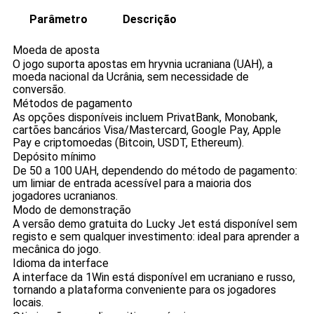
Parâmetro
Descrição
Moeda de aposta
O jogo suporta apostas em hryvnia ucraniana (UAH), a
moeda nacional da Ucrânia, sem necessidade de
conversão.
Métodos de pagamento
As opções disponíveis incluem PrivatBank, Monobank,
cartões bancários Visa/Mastercard, Google Pay, Apple
Pay e criptomoedas (Bitcoin, USDT, Ethereum).
Depósito mínimo
De 50 a 100 UAH, dependendo do método de pagamento:
um limiar de entrada acessível para a maioria dos
jogadores ucranianos.
Modo de demonstração
A versão demo gratuita do Lucky Jet está disponível sem
registo e sem qualquer investimento: ideal para aprender a
mecânica do jogo.
Idioma da interface
A interface da 1Win está disponível em ucraniano e russo,
tornando a plataforma conveniente para os jogadores
locais.