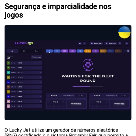
Segurança e imparcialidade nos
jogos
O Lucky Jet utiliza um gerador de números aleatórios
(RNG) certificado e o sistema Provably Fair, que permite a