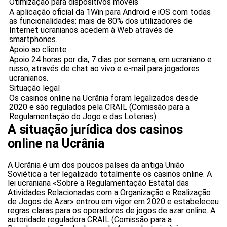
Otimização para dispositivos móveis
A aplicação oficial da 1Win para Android e iOS com todas
as funcionalidades: mais de 80% dos utilizadores de
Internet ucranianos acedem à Web através de
smartphones.
Apoio ao cliente
Apoio 24 horas por dia, 7 dias por semana, em ucraniano e
russo, através de chat ao vivo e e-mail para jogadores
ucranianos.
Situação legal
Os casinos online na Ucrânia foram legalizados desde
2020 e são regulados pela CRAIL (Comissão para a
Regulamentação do Jogo e das Loterias).
A situação jurídica dos casinos
online na Ucrânia
A Ucrânia é um dos poucos países da antiga União
Soviética a ter legalizado totalmente os casinos online. A
lei ucraniana «Sobre a Regulamentação Estatal das
Atividades Relacionadas com a Organização e Realização
de Jogos de Azar» entrou em vigor em 2020 e estabeleceu
regras claras para os operadores de jogos de azar online. A
autoridade reguladora CRAIL (Comissão para a