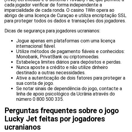
cada jogador verificar de forma independente a
imparcialidade de cada ronda. O casino 1Win opera ao
abrigo de uma licença de Curaçao e utiliza encriptação SSL
para proteger todos os dados e transações dos jogadores.
Dicas de segurança para jogadores ucranianos:
Jogue apenas em plataformas com uma licença
internacional fiável.
Utilize métodos de pagamento fiáveis e conhecidos:
Monobank, PrivatBank ou criptomoedas.
Estabeleça limites diários para depósitos e perdas.
Nunca aposte a crédito e não utilize dinheiro
destinado a outras necessidades.
Ative a autenticação de dois fatores para proteger a
sua conta de jogo.
Se notar sinais de dependência do jogo, contacte a
linha de apoio psicológico da Ucrânia através do
número 0 800 500 335.
Perguntas frequentes sobre o jogo
Lucky Jet feitas por jogadores
ucranianos