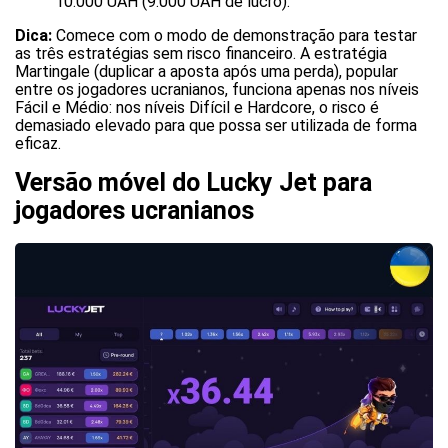
10.000 UAH (9.000 UAH de lucro).
Dica:
Comece com o modo de demonstração para testar
as três estratégias sem risco financeiro. A estratégia
Martingale (duplicar a aposta após uma perda), popular
entre os jogadores ucranianos, funciona apenas nos níveis
Fácil e Médio: nos níveis Difícil e Hardcore, o risco é
demasiado elevado para que possa ser utilizada de forma
eficaz.
Versão móvel do Lucky Jet para
jogadores ucranianos