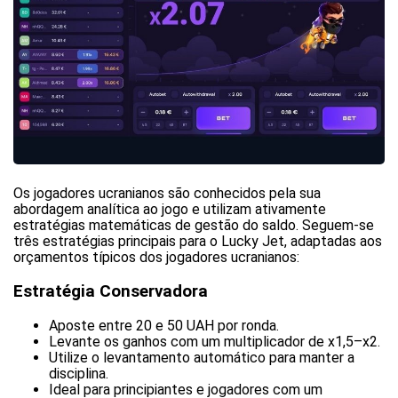
Os jogadores ucranianos são conhecidos pela sua
abordagem analítica ao jogo e utilizam ativamente
estratégias matemáticas de gestão do saldo. Seguem-se
três estratégias principais para o Lucky Jet, adaptadas aos
orçamentos típicos dos jogadores ucranianos:
Estratégia Conservadora
Aposte entre 20 e 50 UAH por ronda.
Levante os ganhos com um multiplicador de x1,5–x2.
Utilize o levantamento automático para manter a
disciplina.
Ideal para principiantes e jogadores com um