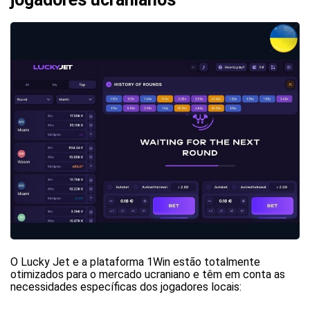
O Lucky Jet e a plataforma 1Win estão totalmente
otimizados para o mercado ucraniano e têm em conta as
necessidades específicas dos jogadores locais: