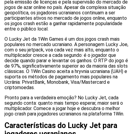
pela emissão de licenças e pela supervisão do mercado de
jogos de azar online no país. Apesar da complexa situação
geopolítica, os jogadores ucranianos continuam a ser
participantes ativos no mercado de jogos online, enquanto
os jogos crash estão a ganhar rapidamente popularidade
entre o público local.
O Lucky Jet da 1Win Games é um dos jogos crash mais
populares no mercado ucraniano. A personagem Lucky Joe,
com o seu jetpack, voa cada vez mais alto, enquanto o
multiplicador cresce a cada segundo: é o jogador que
decide quando parar e levantar os ganhos. O RTP do jogo é
de 97%, significativamente superior ao da maioria das slots
clássicas. O 1Win Casino aceita a hryvnia ucraniana (UAH) e
suporta os métodos de pagamento mais populares na
Ucrânia: PrivatBank, Monobank, Visa/Mastercard e
criptomoedas.
Pronto para a verdadeira emoção? No Lucky Jet, cada
segundo conta: quanto mais tempo esperar, maior será o
multiplicador. Comece a jogar hoje e descubra o melhor
jogo crash para jogadores ucranianos na plataforma 1Win.
Características do Lucky Jet para
jogadores ucranianos