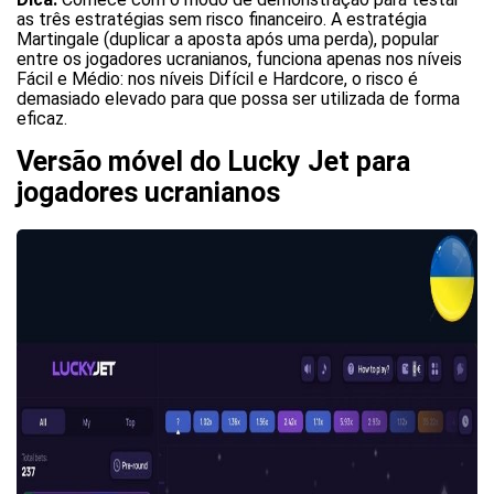
as três estratégias sem risco financeiro. A estratégia
Martingale (duplicar a aposta após uma perda), popular
entre os jogadores ucranianos, funciona apenas nos níveis
Fácil e Médio: nos níveis Difícil e Hardcore, o risco é
demasiado elevado para que possa ser utilizada de forma
eficaz.
Versão móvel do Lucky Jet para
jogadores ucranianos