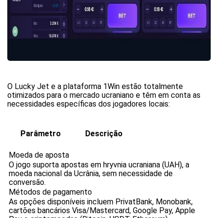
O Lucky Jet e a plataforma 1Win estão totalmente
otimizados para o mercado ucraniano e têm em conta as
necessidades específicas dos jogadores locais:
Parâmetro
Descrição
Moeda de aposta
O jogo suporta apostas em hryvnia ucraniana (UAH), a
moeda nacional da Ucrânia, sem necessidade de
conversão.
Métodos de pagamento
As opções disponíveis incluem PrivatBank, Monobank,
cartões bancários Visa/Mastercard, Google Pay, Apple