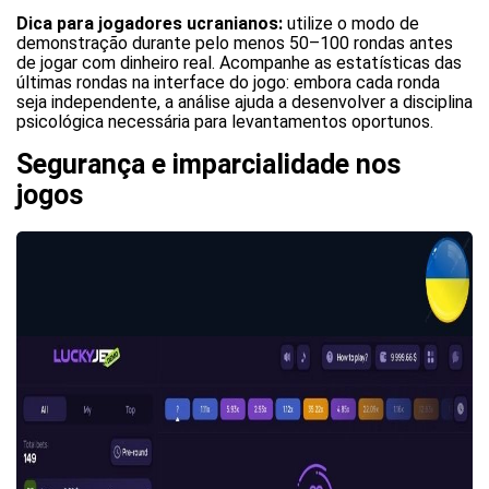
Dica para jogadores ucranianos:
utilize o modo de
demonstração durante pelo menos 50–100 rondas antes
de jogar com dinheiro real. Acompanhe as estatísticas das
últimas rondas na interface do jogo: embora cada ronda
seja independente, a análise ajuda a desenvolver a disciplina
psicológica necessária para levantamentos oportunos.
Segurança e imparcialidade nos
jogos