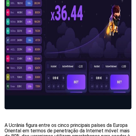
A Ucrânia figura entre os cinco principais países da Europa
Oriental em termos de penetração da Internet móvel: mais