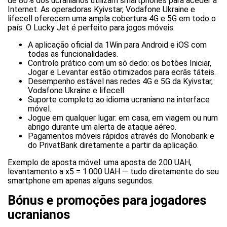
de 80% dos ucranianos utilizam smartphones para aceder à
Internet. As operadoras Kyivstar, Vodafone Ukraine e
lifecell oferecem uma ampla cobertura 4G e 5G em todo o
país. O Lucky Jet é perfeito para jogos móveis:
A aplicação oficial da 1Win para Android e iOS com
todas as funcionalidades.
Controlo prático com um só dedo: os botões Iniciar,
Jogar e Levantar estão otimizados para ecrãs táteis.
Desempenho estável nas redes 4G e 5G da Kyivstar,
Vodafone Ukraine e lifecell.
Suporte completo ao idioma ucraniano na interface
móvel.
Jogue em qualquer lugar: em casa, em viagem ou num
abrigo durante um alerta de ataque aéreo.
Pagamentos móveis rápidos através do Monobank e
do PrivatBank diretamente a partir da aplicação.
Exemplo de aposta móvel: uma aposta de 200 UAH,
levantamento a x5 = 1.000 UAH — tudo diretamente do seu
smartphone em apenas alguns segundos.
Bónus e promoções para jogadores
ucranianos