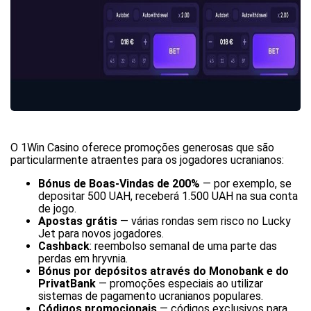
O 1Win Casino oferece promoções generosas que são
particularmente atraentes para os jogadores ucranianos:
Bónus de Boas-Vindas de 200%
— por exemplo, se
depositar 500 UAH, receberá 1.500 UAH na sua conta
de jogo.
Apostas grátis
— várias rondas sem risco no Lucky
Jet para novos jogadores.
Cashback
: reembolso semanal de uma parte das
perdas em hryvnia.
Bónus por depósitos através do Monobank e do
PrivatBank
— promoções especiais ao utilizar
sistemas de pagamento ucranianos populares.
Códigos promocionais
— códigos exclusivos para