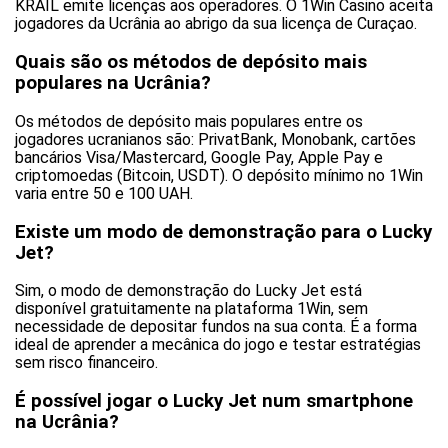
KRAIL emite licenças aos operadores. O 1Win Casino aceita
jogadores da Ucrânia ao abrigo da sua licença de Curaçao.
Quais são os métodos de depósito mais
populares na Ucrânia?
Os métodos de depósito mais populares entre os
jogadores ucranianos são: PrivatBank, Monobank, cartões
bancários Visa/Mastercard, Google Pay, Apple Pay e
criptomoedas (Bitcoin, USDT). O depósito mínimo no 1Win
varia entre 50 e 100 UAH.
Existe um modo de demonstração para o Lucky
Jet?
Sim, o modo de demonstração do Lucky Jet está
disponível gratuitamente na plataforma 1Win, sem
necessidade de depositar fundos na sua conta. É a forma
ideal de aprender a mecânica do jogo e testar estratégias
sem risco financeiro.
É possível jogar o Lucky Jet num smartphone
na Ucrânia?