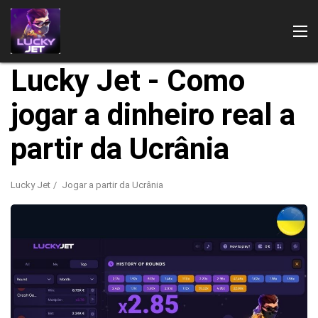
Lucky Jet - Como
jogar a dinheiro real a
partir da Ucrânia
Lucky Jet
Jogar a partir da Ucrânia
Jogar a partir de
Pagamentos
Jogos 1Win