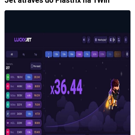
Jet através do Piastrix na 1Win