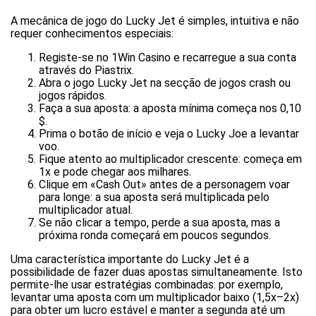
A mecânica de jogo do Lucky Jet é simples, intuitiva e não
requer conhecimentos especiais:
Registe-se no 1Win Casino e recarregue a sua conta
através do Piastrix.
Abra o jogo Lucky Jet na secção de jogos crash ou
jogos rápidos.
Faça a sua aposta: a aposta mínima começa nos 0,10
$.
Prima o botão de início e veja o Lucky Joe a levantar
voo.
Fique atento ao multiplicador crescente: começa em
1x e pode chegar aos milhares.
Clique em «Cash Out» antes de a personagem voar
para longe: a sua aposta será multiplicada pelo
multiplicador atual.
Se não clicar a tempo, perde a sua aposta, mas a
próxima ronda começará em poucos segundos.
Uma característica importante do Lucky Jet é a
possibilidade de fazer duas apostas simultaneamente. Isto
permite-lhe usar estratégias combinadas: por exemplo,
levantar uma aposta com um multiplicador baixo (1,5x–2x)
para obter um lucro estável e manter a segunda até um