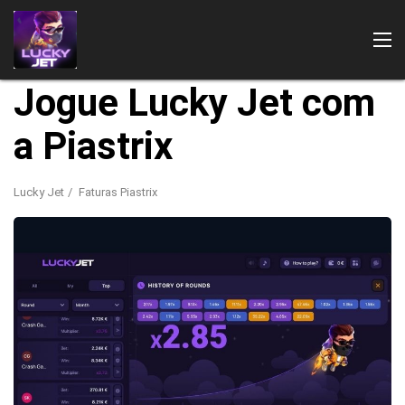
Jogue Lucky Jet com
a Piastrix
Lucky Jet
Faturas Piastrix
Jogar a partir de
Pagamentos
Jogos 1Win