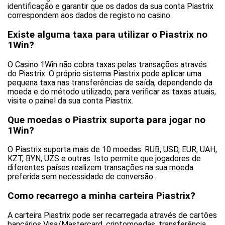
identificação e garantir que os dados da sua conta Piastrix
correspondem aos dados de registo no casino.
Existe alguma taxa para utilizar o Piastrix no
1Win?
O Casino 1Win não cobra taxas pelas transações através
do Piastrix. O próprio sistema Piastrix pode aplicar uma
pequena taxa nas transferências de saída, dependendo da
moeda e do método utilizado; para verificar as taxas atuais,
visite o painel da sua conta Piastrix.
Que moedas o Piastrix suporta para jogar no
1Win?
O Piastrix suporta mais de 10 moedas: RUB, USD, EUR, UAH,
KZT, BYN, UZS e outras. Isto permite que jogadores de
diferentes países realizem transações na sua moeda
preferida sem necessidade de conversão.
Como recarrego a minha carteira Piastrix?
A carteira Piastrix pode ser recarregada através de cartões
bancários Visa/Mastercard, criptomoedas, transferência