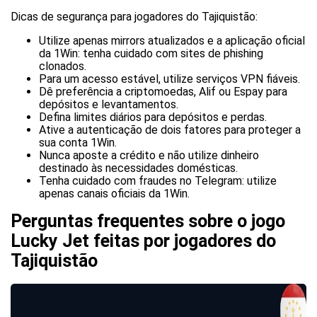
Dicas de segurança para jogadores do Tajiquistão:
Utilize apenas mirrors atualizados e a aplicação oficial
da 1Win: tenha cuidado com sites de phishing
clonados.
Para um acesso estável, utilize serviços VPN fiáveis.
Dê preferência a criptomoedas, Alif ou Espay para
depósitos e levantamentos.
Defina limites diários para depósitos e perdas.
Ative a autenticação de dois fatores para proteger a
sua conta 1Win.
Nunca aposte a crédito e não utilize dinheiro
destinado às necessidades domésticas.
Tenha cuidado com fraudes no Telegram: utilize
apenas canais oficiais da 1Win.
Perguntas frequentes sobre o jogo
Lucky Jet feitas por jogadores do
Tajiquistão