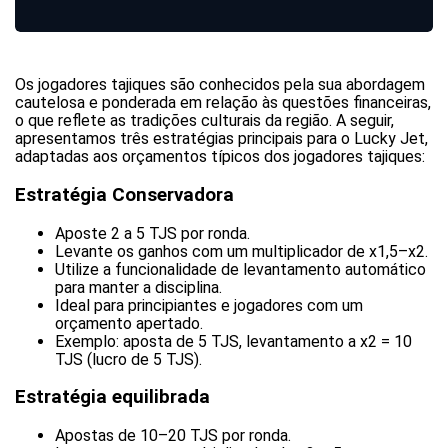
Os jogadores tajiques são conhecidos pela sua abordagem
cautelosa e ponderada em relação às questões financeiras,
o que reflete as tradições culturais da região. A seguir,
apresentamos três estratégias principais para o Lucky Jet,
adaptadas aos orçamentos típicos dos jogadores tajiques:
Estratégia Conservadora
Aposte 2 a 5 TJS por ronda.
Levante os ganhos com um multiplicador de x1,5–x2.
Utilize a funcionalidade de levantamento automático
para manter a disciplina.
Ideal para principiantes e jogadores com um
orçamento apertado.
Exemplo: aposta de 5 TJS, levantamento a x2 = 10
TJS (lucro de 5 TJS).
Estratégia equilibrada
Apostas de 10–20 TJS por ronda.