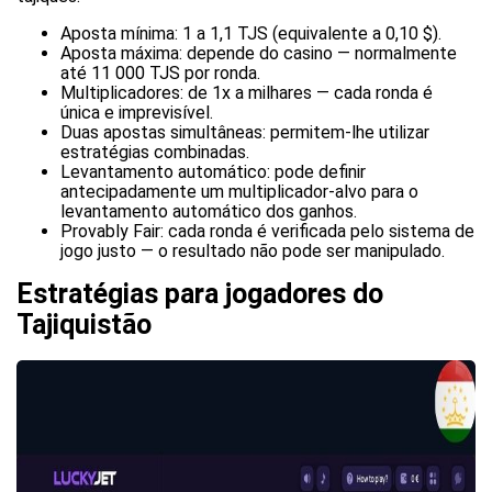
Aposta mínima: 1 a 1,1 TJS (equivalente a 0,10 $).
Aposta máxima: depende do casino — normalmente
até 11 000 TJS por ronda.
Multiplicadores: de 1x a milhares — cada ronda é
única e imprevisível.
Duas apostas simultâneas: permitem-lhe utilizar
estratégias combinadas.
Levantamento automático: pode definir
antecipadamente um multiplicador-alvo para o
levantamento automático dos ganhos.
Provably Fair: cada ronda é verificada pelo sistema de
jogo justo — o resultado não pode ser manipulado.
Estratégias para jogadores do
Tajiquistão