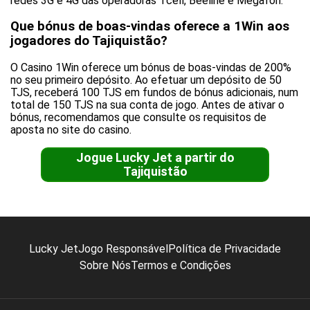
redes 3G e 4G das operadoras Tcell, Beeline e Megafon.
Que bónus de boas-vindas oferece a 1Win aos
jogadores do Tajiquistão?
O Casino 1Win oferece um bónus de boas-vindas de 200%
no seu primeiro depósito. Ao efetuar um depósito de 50
TJS, receberá 100 TJS em fundos de bónus adicionais, num
total de 150 TJS na sua conta de jogo. Antes de ativar o
bónus, recomendamos que consulte os requisitos de
aposta no site do casino.
Jogue Lucky Jet a partir do
Tajiquistão
Lucky Jet
Jogo Responsável
Política de Privacidade
Sobre Nós
Termos e Condições