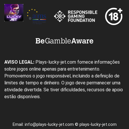
AVISO LEGAL:
Plays-lucky-jet.com fornece informações
sobre jogos online apenas para entretenimento.
Promovemos o jogo responsável, incluindo a definição de
limites de tempo e dinheiro. O jogo deve permanecer uma
atividade divertida. Se tiver dificuldades, recursos de apoio
estão disponíveis.
Email:
info@plays-lucky-jet.com
©
plays-lucky-jet.com