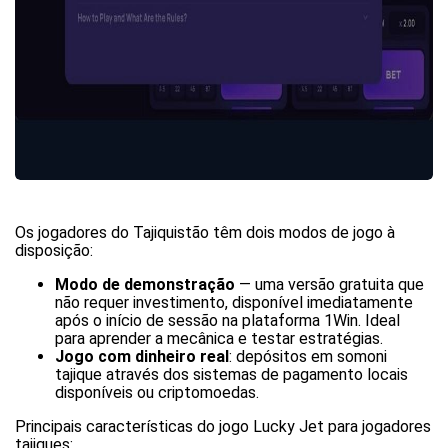
Os jogadores do Tajiquistão têm dois modos de jogo à
disposição:
Modo de demonstração
— uma versão gratuita que
não requer investimento, disponível imediatamente
após o início de sessão na plataforma 1Win. Ideal
para aprender a mecânica e testar estratégias.
Jogo com dinheiro real
: depósitos em somoni
tajique através dos sistemas de pagamento locais
disponíveis ou criptomoedas.
Principais características do jogo Lucky Jet para jogadores
tajiques: