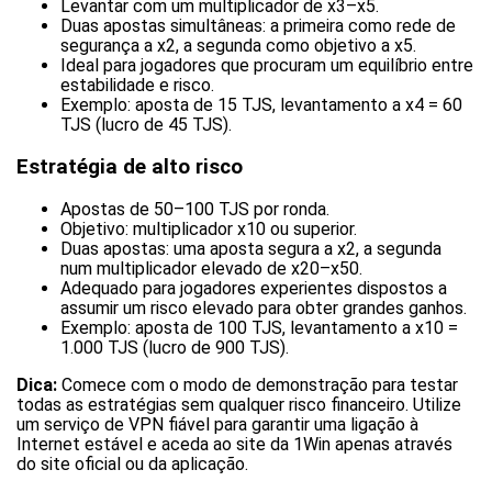
Levantar com um multiplicador de x3–x5.
Duas apostas simultâneas: a primeira como rede de
segurança a x2, a segunda como objetivo a x5.
Ideal para jogadores que procuram um equilíbrio entre
estabilidade e risco.
Exemplo: aposta de 15 TJS, levantamento a x4 = 60
TJS (lucro de 45 TJS).
Estratégia de alto risco
Apostas de 50–100 TJS por ronda.
Objetivo: multiplicador x10 ou superior.
Duas apostas: uma aposta segura a x2, a segunda
num multiplicador elevado de x20–x50.
Adequado para jogadores experientes dispostos a
assumir um risco elevado para obter grandes ganhos.
Exemplo: aposta de 100 TJS, levantamento a x10 =
1.000 TJS (lucro de 900 TJS).
Dica:
Comece com o modo de demonstração para testar
todas as estratégias sem qualquer risco financeiro. Utilize
um serviço de VPN fiável para garantir uma ligação à
Internet estável e aceda ao site da 1Win apenas através
do site oficial ou da aplicação.