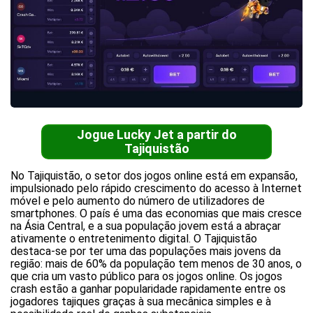
Jogue Lucky Jet a partir do
Tajiquistão
No Tajiquistão, o setor dos jogos online está em expansão,
impulsionado pelo rápido crescimento do acesso à Internet
móvel e pelo aumento do número de utilizadores de
smartphones. O país é uma das economias que mais cresce
na Ásia Central, e a sua população jovem está a abraçar
ativamente o entretenimento digital. O Tajiquistão
destaca-se por ter uma das populações mais jovens da
região: mais de 60% da população tem menos de 30 anos, o
que cria um vasto público para os jogos online. Os jogos
crash estão a ganhar popularidade rapidamente entre os
jogadores tajiques graças à sua mecânica simples e à