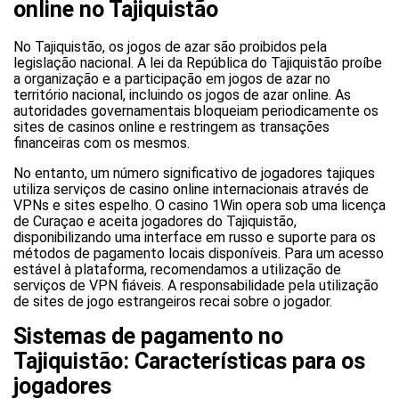
online no Tajiquistão
No Tajiquistão, os jogos de azar são proibidos pela
legislação nacional. A lei da República do Tajiquistão proíbe
a organização e a participação em jogos de azar no
território nacional, incluindo os jogos de azar online. As
autoridades governamentais bloqueiam periodicamente os
sites de casinos online e restringem as transações
financeiras com os mesmos.
No entanto, um número significativo de jogadores tajiques
utiliza serviços de casino online internacionais através de
VPNs e sites espelho. O casino 1Win opera sob uma licença
de Curaçao e aceita jogadores do Tajiquistão,
disponibilizando uma interface em russo e suporte para os
métodos de pagamento locais disponíveis. Para um acesso
estável à plataforma, recomendamos a utilização de
serviços de VPN fiáveis. A responsabilidade pela utilização
de sites de jogo estrangeiros recai sobre o jogador.
Sistemas de pagamento no
Tajiquistão: Características para os
jogadores