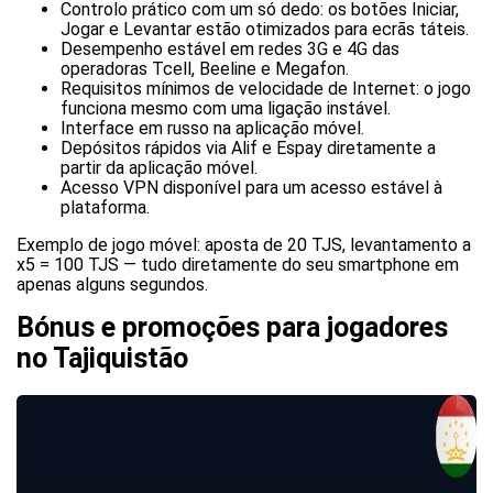
Controlo prático com um só dedo: os botões Iniciar,
Jogar e Levantar estão otimizados para ecrãs táteis.
Desempenho estável em redes 3G e 4G das
operadoras Tcell, Beeline e Megafon.
Requisitos mínimos de velocidade de Internet: o jogo
funciona mesmo com uma ligação instável.
Interface em russo na aplicação móvel.
Depósitos rápidos via Alif e Espay diretamente a
partir da aplicação móvel.
Acesso VPN disponível para um acesso estável à
plataforma.
Exemplo de jogo móvel: aposta de 20 TJS, levantamento a
x5 = 100 TJS — tudo diretamente do seu smartphone em
apenas alguns segundos.
Bónus e promoções para jogadores
no Tajiquistão