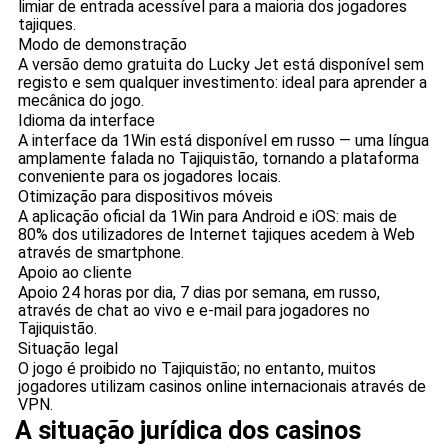
limiar de entrada acessível para a maioria dos jogadores
tajiques.
Modo de demonstração
A versão demo gratuita do Lucky Jet está disponível sem
registo e sem qualquer investimento: ideal para aprender a
mecânica do jogo.
Idioma da interface
A interface da 1Win está disponível em russo — uma língua
amplamente falada no Tajiquistão, tornando a plataforma
conveniente para os jogadores locais.
Otimização para dispositivos móveis
A aplicação oficial da 1Win para Android e iOS: mais de
80% dos utilizadores de Internet tajiques acedem à Web
através de smartphone.
Apoio ao cliente
Apoio 24 horas por dia, 7 dias por semana, em russo,
através de chat ao vivo e e-mail para jogadores no
Tajiquistão.
Situação legal
O jogo é proibido no Tajiquistão; no entanto, muitos
jogadores utilizam casinos online internacionais através de
VPN.
A situação jurídica dos casinos