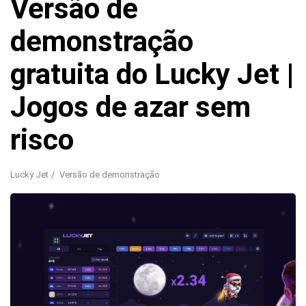
Versão de
demonstração
gratuita do Lucky Jet |
Jogos de azar sem
risco
Lucky Jet
Versão de demonstração