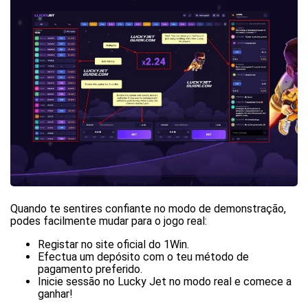
Quando te sentires confiante no modo de demonstração,
podes facilmente mudar para o jogo real:
Registar no site oficial do 1Win.
Efectua um depósito com o teu método de
pagamento preferido.
Inicie sessão no Lucky Jet no modo real e comece a
ganhar!