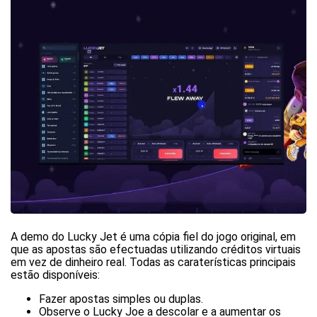
A demo do Lucky Jet é uma cópia fiel do jogo original, em
que as apostas são efectuadas utilizando créditos virtuais
em vez de dinheiro real. Todas as caraterísticas principais
estão disponíveis:
Fazer apostas simples ou duplas.
Observe o Lucky Joe a descolar e a aumentar os