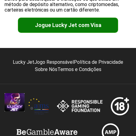
método de depósito alternativo, como criptomoedas,
carteiras eletrónicas ou um cartão diferente.
Jogue Lucky Jet com Visa
Lucky Jet
Jogo Responsável
Política de Privacidade
Sobre Nós
Termos e Condições