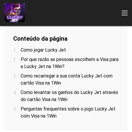
Conteúdo da página
Como jogar Lucky Jet
Por que razão as pessoas escolhem a Visa para
a Lucky Jet na 1Win?
Como recarregar a sua conta Lucky Jet com
cartão Visa na 1Win
Jogar a partir de
Como levantar os ganhos do Lucky Jet através
do cartão Visa na 1Win
Pagamentos
Perguntas frequentes sobre o jogo Lucky Jet
Jogos 1Win
com Visa na 1Win