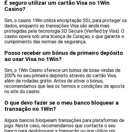
É seguro utilizar um cartão Visa no 1Win
Casino?
Sim, o casino 1Win utiliza encriptação SSL para proteger os
dados, enquanto as transações Visa são ainda mais
protegidas pela tecnologia 3D Secure (Verified by Visa). O
casino opera sob uma licença de Curaçao, o que garante o
cumprimento das normas de segurança.
Posso receber um bónus de primeiro depósito
ao usar Visa no 1Win?
Sim, o 1Win Casino oferece um bónus de boas-vindas de
200% no seu primeiro depósito através do cartão Visa,
além de rodadas grátis. Antes de ativar o bónus,
recomendamos que leia os termos e condições de aposta
no site do casino.
O que devo fazer se o meu banco bloquear a
transação no 1Win?
Alguns bancos bloqueiam transações para plataformas de
jogo. Neste caso, recomendamos que contacte o seu
banco para desbloquear a transação ou que utilize um