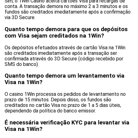
Sim, o 1Win Casino aceita cartões Visa para recargas de
conta. A transação demora no máximo 2 a 3 minutos e os
fundos são creditados imediatamente após a confirmação
via 3D Secure.
Quanto tempo demora para que os depósitos
com Visa sejam creditados na 1Win?
Os depósitos efetuados através de cartão Visa na 1Win
são creditados imediatamente após a transação ser
confirmada através do 3D Secure (código recebido por
SMS do banco).
Quanto tempo demora um levantamento via
Visa na 1Win?
O casino 1Win processa os pedidos de levantamento no
prazo de 15 minutos. Depois disso, os fundos são
creditados no cartão Visa no prazo de 1 a 5 dias úteis,
dependendo da política do banco emissor.
É necessária verificação KYC para levantar via
Visa na 1Win?