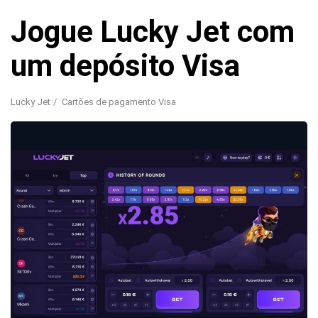
Jogue Lucky Jet com
um depósito Visa
Lucky Jet
Cartões de pagamento Visa