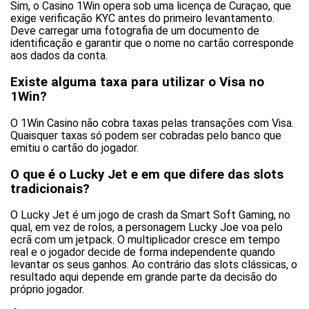
Sim, o Casino 1Win opera sob uma licença de Curaçao, que
exige verificação KYC antes do primeiro levantamento.
Deve carregar uma fotografia de um documento de
identificação e garantir que o nome no cartão corresponde
aos dados da conta.
Existe alguma taxa para utilizar o Visa no
1Win?
O 1Win Casino não cobra taxas pelas transações com Visa.
Quaisquer taxas só podem ser cobradas pelo banco que
emitiu o cartão do jogador.
O que é o Lucky Jet e em que difere das slots
tradicionais?
O Lucky Jet é um jogo de crash da Smart Soft Gaming, no
qual, em vez de rolos, a personagem Lucky Joe voa pelo
ecrã com um jetpack. O multiplicador cresce em tempo
real e o jogador decide de forma independente quando
levantar os seus ganhos. Ao contrário das slots clássicas, o
resultado aqui depende em grande parte da decisão do
próprio jogador.