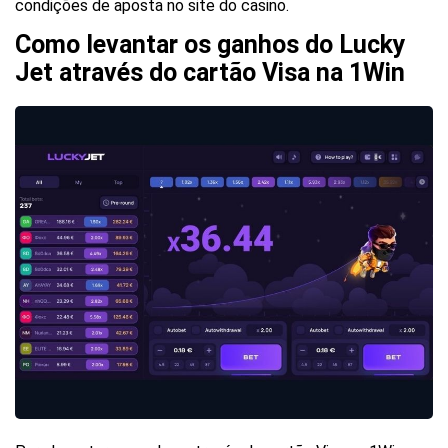
condições de aposta no site do casino.
Como levantar os ganhos do Lucky
Jet através do cartão Visa na 1Win