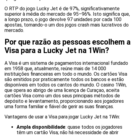
O RTP do jogo Lucky Jet é de 97%, significativamente
superior à média do mercado de 95–96%. Isto significa que,
a longo prazo, o jogo devolve 97 unidades por cada 100
apostas, tornando-o um dos jogos crash mais lucrativos do
mercado.
Por que razão as pessoas escolhem a
Visa para a Lucky Jet na 1Win?
A Visa é um sistema de pagamentos internacional fundado
em 1958 que, atualmente, reúne mais de 14 000
instituições financeiras em todo o mundo. Os cartões Visa
são emitidos por praticamente todos os bancos e estão
disponíveis em todos os cantos do mundo. O casino 1Win,
que opera ao abrigo de uma licença de Curaçao, aceita
cartões Visa como um dos seus principais métodos de
depósito e levantamento, proporcionando aos jogadores
uma forma familiar e fiável de gerir as suas finanças.
Vantagens de usar a Visa para jogar Lucky Jet na 1Win:
Ampla disponibilidade
: quase todos os jogadores
têm um cartão Visa; não há necessidade de abrir