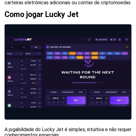
carteiras eletrónicas adicionais ou contas de criptomoedas.
Como jogar Lucky Jet
A jogabilidade do Lucky Jet é simples, intuitiva e não requer
conhecimentos especiais: