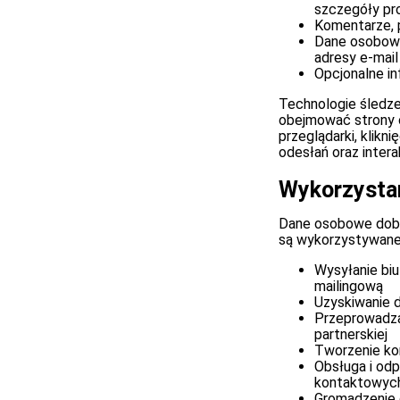
szczegóły pro
Komentarze, 
Dane osobowe
adresy e-mail
Opcjonalne i
Technologie śledze
obejmować strony 
przeglądarki, klikn
odesłań oraz intera
Wykorzystan
Dane osobowe dobr
są wykorzystywane 
Wysyłanie bi
mailingową
Uzyskiwanie 
Przeprowadza
partnerskiej
Tworzenie ko
Obsługa i od
kontaktowyc
Gromadzenie 