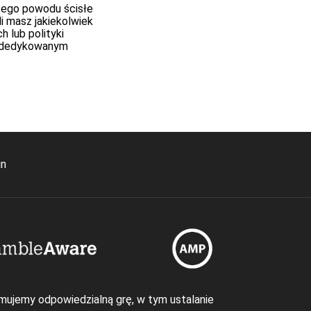
tego powodu ścisłe
li masz jakiekolwiek
 lub polityki
ym dedykowanym
in
mujemy odpowiedzialną grę, w tym ustalanie