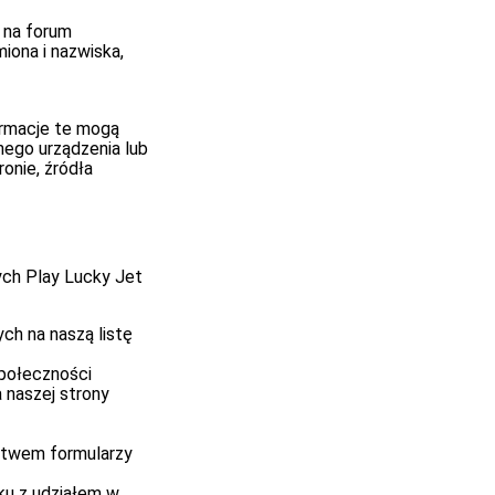
 na forum
iona i nazwiska,
ormacje te mogą
ego urządzenia lub
onie, źródła
ch Play Lucky Jet
ch na naszą listę
społeczności
 naszej strony
ctwem formularzy
ku z udziałem w