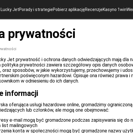
Lucky Jet
Porady i strategie
Pobierz aplikację
Recenzje
Kasyno 1win
We
ka prywatności
rywatności
cky Jet prywatność i ochrona danych odwiedzających mają dla 
za polityka prywatności zawiera szczegółowy opis danych osobo
 oraz sposobów, w jakie wykorzystujemy, przechowujemy i udo
rtnerskim poświęconym hazardowi. Opisuje ona również prawa i 
kownikom w odniesieniu do ich danych.
 informacji
rska oferująca usługi hazardowe online, gromadzimy ograniczoną
edzających lub członków, ale mogą one obejmować:
dresy e-mail mogą być gromadzone podczas zapisywania się do 
 list mailingowych
zenia konta w społeczności mogą być gromadzone nazwy użyt