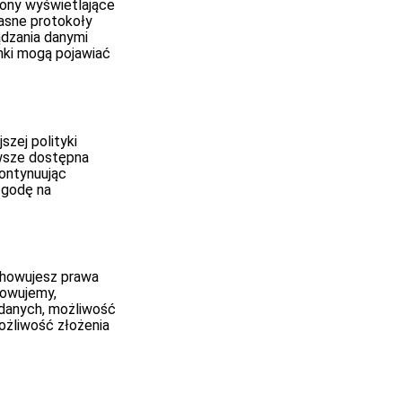
rony wyświetlające
łasne protokoły
ądzania danymi
inki mogą pojawiać
szej polityki
wsze dostępna
Kontynuując
zgodę na
chowujesz prawa
howujemy,
 danych, możliwość
możliwość złożenia