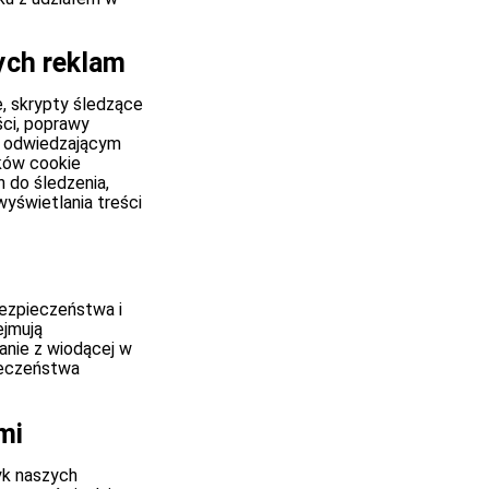
ych reklam
e, skrypty śledzące
ści, poprawy
my odwiedzającym
ików cookie
 do śledzenia,
yświetlania treści
bezpieczeństwa i
ejmują
nie z wiodącej w
ieczeństwa
mi
yk naszych