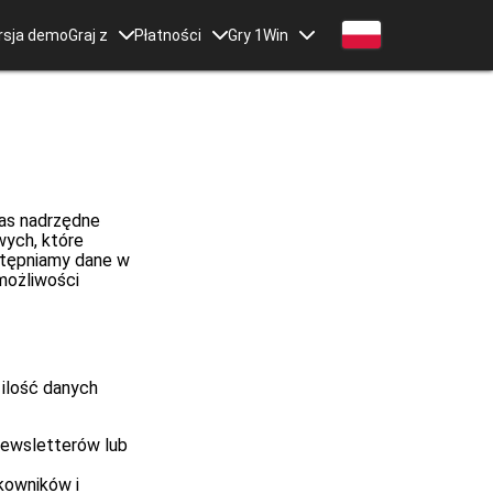
rsja demo
Graj z
Płatności
Gry 1Win
nas nadrzędne
wych, które
stępniamy dane w
możliwości
 ilość danych
newsletterów lub
kowników i