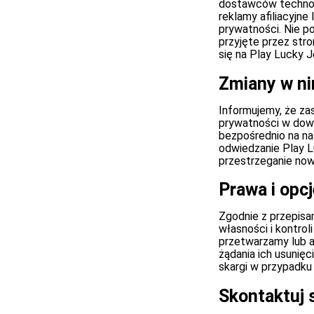
dostawców technolo
reklamy afiliacyjn
prywatności. Nie p
przyjęte przez stro
się na Play Lucky J
Zmiany w ni
Informujemy, że zas
prywatności w dow
bezpośrednio na nas
odwiedzanie Play L
przestrzeganie nowo
Prawa i opc
Zgodnie z przepisa
własności i kontro
przetwarzamy lub a
żądania ich usunięc
skargi w przypadk
Skontaktuj 