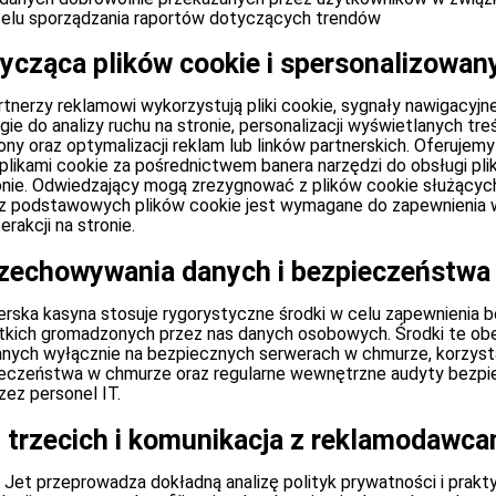
celu sporządzania raportów dotyczących trendów
tycząca plików cookie i spersonalizowan
rtnerzy reklamowi wykorzystują pliki cookie, sygnały nawigacyjn
ie do analizy ruchu na stronie, personalizacji wyświetlanych tre
rony oraz optymalizacji reklam lub linków partnerskich. Oferuje
 plikami cookie za pośrednictwem banera narzędzi do obsługi pl
nie. Odwiedzający mogą zrezygnować z plików cookie służących
 z podstawowych plików cookie jest wymagane do zapewnienia w
rakcji na stronie.
rzechowywania danych i bezpieczeństwa
erska kasyna stosuje rygorystyczne środki w celu zapewnienia 
tkich gromadzonych przez nas danych osobowych. Środki te ob
nych wyłącznie na bezpiecznych serwerach w chmurze, korzysta
pieczeństwa w chmurze oraz regularne wewnętrzne audyty bezp
ez personel IT.
n trzecich i komunikacja z reklamodawca
 Jet przeprowadza dokładną analizę polityk prywatności i prakt