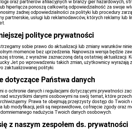
gii oraz partnerów afiliacyjnych w branży gier hazardowych, st
e lub hiperłącza ponoszą całkowitą odpowiedzialność za swoje w
onosimy żadnej odpowiedzialności za polityki lub procedury zarz
ny partnerskie, usługi lub reklamodawców, których reklamy lub l
et.
niejszej polityce prywatności
trzegamy sobie prawo do aktualizacji lub zmiany warunków niniej
olnym momencie bez uprzedzenia. Najnowsza wersja będzie za
zej stronie, z wyraźnie zaznaczoną datą ostatniej aktualizacji. 
ucky Jet po wprowadzeniu takich zmian, użytkownicy wyrażają 
 zaktualizowanej polityki.
je dotyczące Państwa danych
mi o ochronie danych i regulacjami dotyczącymi prywatności za
li nad wszystkimi danymi osobowymi na swój temat, które przec
rchiwizujemy. Prawa te obejmują przejrzysty dostęp do Twoich
ia lub modyfikacji, jeśli są nieprawidłowe, cofnięcie zgody oraz 
u domniemanego nadużycia Twoich danych osobowych.
się z naszym zespołem ds. prywatności