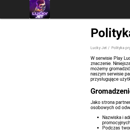
Polity
Lucky Jet
Polityka p
W serwisie Play Lu
znaczenie. Niniejs
możemy gromadzić,
naszym serwisie pa
przysługujące użyt
Gromadzenie
Jako strona partne
osobowych od odwi
Nazwiska i a
promocyjnych
Podczas twor