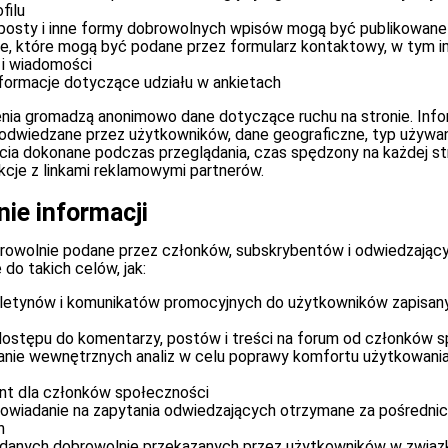
filu
posty i inne formy dobrowolnych wpisów mogą być publikowane
, które mogą być podane przez formularz kontaktowy, w tym im
 i wiadomości
nformacje dotyczące udziału w ankietach
nia gromadzą anonimowo dane dotyczące ruchu na stronie. Inf
odwiedzane przez użytkowników, dane geograficzne, typ używan
ięcia dokonane podczas przeglądania, czas spędzony na każdej str
kcje z linkami reklamowymi partnerów.
ie informacji
owolnie podane przez członków, subskrybentów i odwiedzający
do takich celów, jak:
uletynów i komunikatów promocyjnych do użytkowników zapisany
dostępu do komentarzy, postów i treści na forum od członków 
nie wewnętrznych analiz w celu poprawy komfortu użytkowania
nt dla członków społeczności
powiadanie na zapytania odwiedzających otrzymane za pośredni
h
danych dobrowolnie przekazanych przez użytkowników w związ