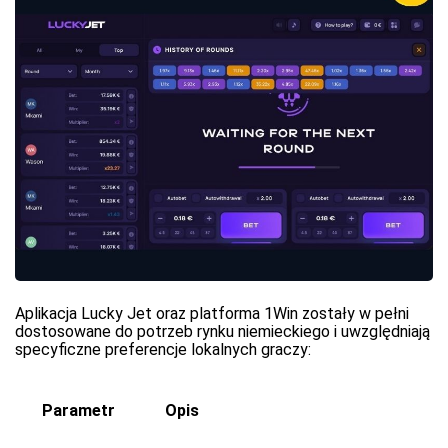
Aplikacja Lucky Jet oraz platforma 1Win zostały w pełni
dostosowane do potrzeb rynku niemieckiego i uwzględniają
specyficzne preferencje lokalnych graczy:
Parametr
Opis