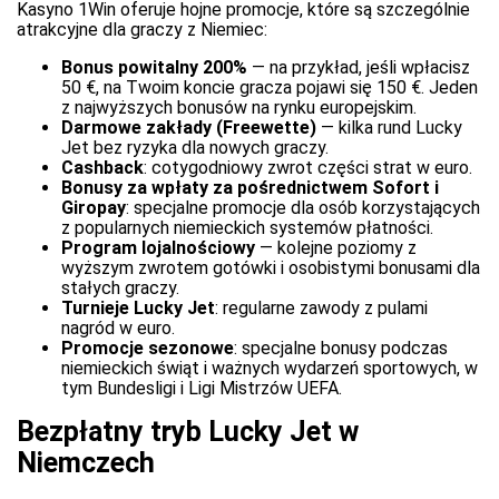
Kasyno 1Win oferuje hojne promocje, które są szczególnie
atrakcyjne dla graczy z Niemiec:
Bonus powitalny 200%
— na przykład, jeśli wpłacisz
50 €, na Twoim koncie gracza pojawi się 150 €. Jeden
z najwyższych bonusów na rynku europejskim.
Darmowe zakłady (Freewette)
— kilka rund Lucky
Jet bez ryzyka dla nowych graczy.
Cashback
: cotygodniowy zwrot części strat w euro.
Bonusy za wpłaty za pośrednictwem Sofort i
Giropay
: specjalne promocje dla osób korzystających
z popularnych niemieckich systemów płatności.
Program lojalnościowy
— kolejne poziomy z
wyższym zwrotem gotówki i osobistymi bonusami dla
stałych graczy.
Turnieje Lucky Jet
: regularne zawody z pulami
nagród w euro.
Promocje sezonowe
: specjalne bonusy podczas
niemieckich świąt i ważnych wydarzeń sportowych, w
tym Bundesligi i Ligi Mistrzów UEFA.
Bezpłatny tryb Lucky Jet w
Niemczech