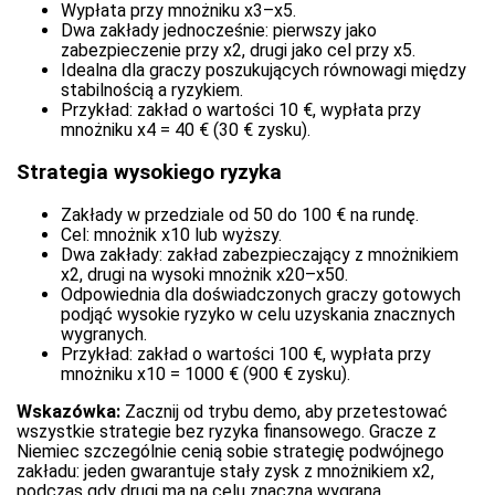
Wypłata przy mnożniku x3–x5.
Dwa zakłady jednocześnie: pierwszy jako
zabezpieczenie przy x2, drugi jako cel przy x5.
Idealna dla graczy poszukujących równowagi między
stabilnością a ryzykiem.
Przykład: zakład o wartości 10 €, wypłata przy
mnożniku x4 = 40 € (30 € zysku).
Strategia wysokiego ryzyka
Zakłady w przedziale od 50 do 100 € na rundę.
Cel: mnożnik x10 lub wyższy.
Dwa zakłady: zakład zabezpieczający z mnożnikiem
x2, drugi na wysoki mnożnik x20–x50.
Odpowiednia dla doświadczonych graczy gotowych
podjąć wysokie ryzyko w celu uzyskania znacznych
wygranych.
Przykład: zakład o wartości 100 €, wypłata przy
mnożniku x10 = 1000 € (900 € zysku).
Wskazówka:
Zacznij od trybu demo, aby przetestować
wszystkie strategie bez ryzyka finansowego. Gracze z
Niemiec szczególnie cenią sobie strategię podwójnego
zakładu: jeden gwarantuje stały zysk z mnożnikiem x2,
podczas gdy drugi ma na celu znaczną wygraną.