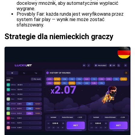
docelowy mnożnik, aby automatycznie wypłacić
wygrane.
Provably Fair: każda runda jest weryfikowana przez
system fair play — wynik nie może zostać
sfałszowany.
Strategie dla niemieckich graczy