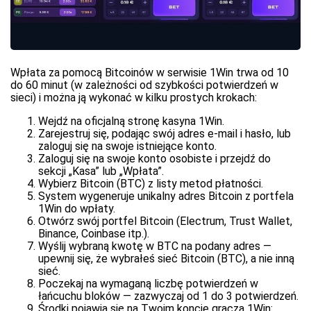
Wpłata za pomocą Bitcoinów w serwisie 1Win trwa od 10
do 60 minut (w zależności od szybkości potwierdzeń w
sieci) i można ją wykonać w kilku prostych krokach:
Wejdź na oficjalną stronę kasyna 1Win.
Zarejestruj się, podając swój adres e-mail i hasło, lub
zaloguj się na swoje istniejące konto.
Zaloguj się na swoje konto osobiste i przejdź do
sekcji „Kasa” lub „Wpłata”.
Wybierz Bitcoin (BTC) z listy metod płatności.
System wygeneruje unikalny adres Bitcoin z portfela
1Win do wpłaty.
Otwórz swój portfel Bitcoin (Electrum, Trust Wallet,
Binance, Coinbase itp.).
Wyślij wybraną kwotę w BTC na podany adres —
upewnij się, że wybrałeś sieć Bitcoin (BTC), a nie inną
sieć.
Poczekaj na wymaganą liczbę potwierdzeń w
łańcuchu bloków — zazwyczaj od 1 do 3 potwierdzeń.
Środki pojawią się na Twoim koncie gracza 1Win: