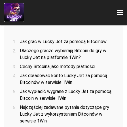
Jak grać w Lucky Jet za pomocą Bitcoinów
Dlaczego gracze wybierają Bitcoin do gry w
Lucky Jet na platformie 1Win?
Cechy Bitcoina jako metody płatności
Jak doładować konto Lucky Jet za pomocą
Bitcoinów w serwisie 1Win
Graj z
Jak wypłacić wygrane z Lucky Jet za pomocą
Płatności
Bitcoin w serwisie 1Win
Najczęściej zadawane pytania dotyczące gry
Gry 1Win
Lucky Jet z wykorzystaniem Bitcoinów w
serwisie 1Win