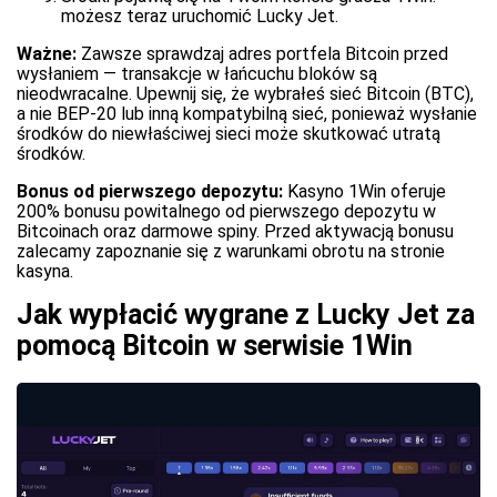
możesz teraz uruchomić Lucky Jet.
Ważne:
Zawsze sprawdzaj adres portfela Bitcoin przed
wysłaniem — transakcje w łańcuchu bloków są
nieodwracalne. Upewnij się, że wybrałeś sieć Bitcoin (BTC),
a nie BEP-20 lub inną kompatybilną sieć, ponieważ wysłanie
środków do niewłaściwej sieci może skutkować utratą
środków.
Bonus od pierwszego depozytu:
Kasyno 1Win oferuje
200% bonusu powitalnego od pierwszego depozytu w
Bitcoinach oraz darmowe spiny. Przed aktywacją bonusu
zalecamy zapoznanie się z warunkami obrotu na stronie
kasyna.
Jak wypłacić wygrane z Lucky Jet za
pomocą Bitcoin w serwisie 1Win