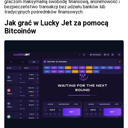
graczom maksymalną swobodę finansową, anonimowość i
bezpieczeństwo transakcji bez udziału banków lub
tradycyjnych pośredników finansowych.
Jak grać w Lucky Jet za pomocą
Bitcoinów