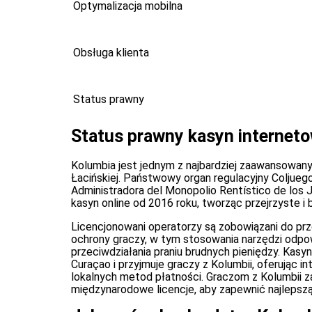
Optymalizacja mobilna
Obsługa klienta
Status prawny
Status prawny kasyn internet
Kolumbia jest jednym z najbardziej zaawansowan
Łacińskiej. Państwowy organ regulacyjny Coljuego
Administradora del Monopolio Rentístico de los 
kasyn online od 2016 roku, tworząc przejrzyste i 
Licencjonowani operatorzy są zobowiązani do 
ochrony graczy, w tym stosowania narzędzi odpowi
przeciwdziałania praniu brudnych pieniędzy. Kasyn
Curaçao i przyjmuje graczy z Kolumbii, oferując i
lokalnych metod płatności. Graczom z Kolumbii z
międzynarodowe licencje, aby zapewnić najlepsz