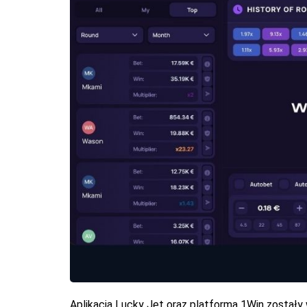
Aplikacja Lucky Jet oraz platforma 1Win zostały