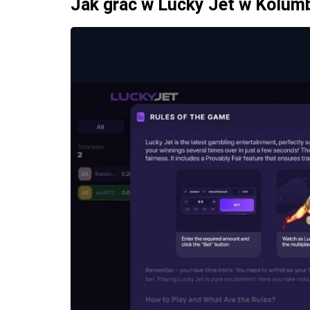
Jak grać w Lucky Jet w Kolumb