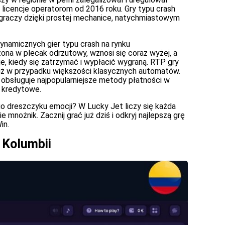
e licencje operatorom od 2016 roku. Gry typu crash
 graczy dzięki prostej mechanice, natychmiastowym
ynamicznych gier typu crash na rynku
na w plecak odrzutowy, wznosi się coraz wyżej, a
e, kiedy się zatrzymać i wypłacić wygraną. RTP gry
niż w przypadku większości klasycznych automatów.
 obsługuje najpopularniejsze metody płatności w
y kredytowe.
 dreszczyku emocji? W Lucky Jet liczy się każda
mnożnik. Zacznij grać już dziś i odkryj najlepszą grę
in.
 Kolumbii