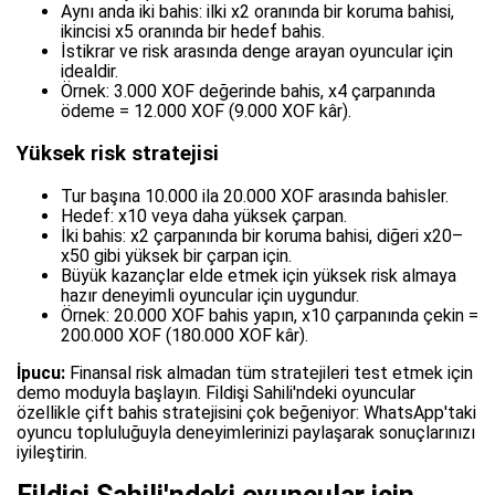
Aynı anda iki bahis: ilki x2 oranında bir koruma bahisi,
ikincisi x5 oranında bir hedef bahis.
İstikrar ve risk arasında denge arayan oyuncular için
idealdir.
Örnek: 3.000 XOF değerinde bahis, x4 çarpanında
ödeme = 12.000 XOF (9.000 XOF kâr).
Yüksek risk stratejisi
Tur başına 10.000 ila 20.000 XOF arasında bahisler.
Hedef: x10 veya daha yüksek çarpan.
İki bahis: x2 çarpanında bir koruma bahisi, diğeri x20–
x50 gibi yüksek bir çarpan için.
Büyük kazançlar elde etmek için yüksek risk almaya
hazır deneyimli oyuncular için uygundur.
Örnek: 20.000 XOF bahis yapın, x10 çarpanında çekin =
200.000 XOF (180.000 XOF kâr).
İpucu:
Finansal risk almadan tüm stratejileri test etmek için
demo moduyla başlayın. Fildişi Sahili'ndeki oyuncular
özellikle çift bahis stratejisini çok beğeniyor: WhatsApp'taki
oyuncu topluluğuyla deneyimlerinizi paylaşarak sonuçlarınızı
iyileştirin.