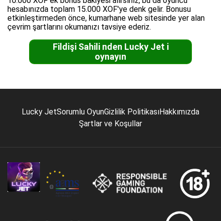
10.000 XOF ek bonus bakiyesi alırsınız, bu da oyuncu
hesabınızda toplam 15.000 XOF'ye denk gelir. Bonusu
etkinleştirmeden önce, kumarhane web sitesinde yer alan
çevrim şartlarını okumanızı tavsiye ederiz.
Fildişi Sahili nden Lucky Jet i
oynayın
Lucky Jet
Sorumlu Oyun
Gizlilik Politikası
Hakkımızda
Şartlar ve Koşullar