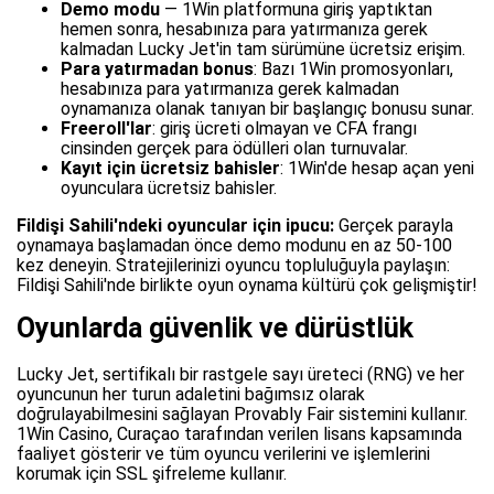
Demo modu
— 1Win platformuna giriş yaptıktan
hemen sonra, hesabınıza para yatırmanıza gerek
kalmadan Lucky Jet'in tam sürümüne ücretsiz erişim.
Para yatırmadan bonus
: Bazı 1Win promosyonları,
hesabınıza para yatırmanıza gerek kalmadan
oynamanıza olanak tanıyan bir başlangıç bonusu sunar.
Freeroll'lar
: giriş ücreti olmayan ve CFA frangı
cinsinden gerçek para ödülleri olan turnuvalar.
Kayıt için ücretsiz bahisler
: 1Win'de hesap açan yeni
oyunculara ücretsiz bahisler.
Fildişi Sahili'ndeki oyuncular için ipucu:
Gerçek parayla
oynamaya başlamadan önce demo modunu en az 50-100
kez deneyin. Stratejilerinizi oyuncu topluluğuyla paylaşın:
Fildişi Sahili'nde birlikte oyun oynama kültürü çok gelişmiştir!
Oyunlarda güvenlik ve dürüstlük
Lucky Jet, sertifikalı bir rastgele sayı üreteci (RNG) ve her
oyuncunun her turun adaletini bağımsız olarak
doğrulayabilmesini sağlayan Provably Fair sistemini kullanır.
1Win Casino, Curaçao tarafından verilen lisans kapsamında
faaliyet gösterir ve tüm oyuncu verilerini ve işlemlerini
korumak için SSL şifreleme kullanır.