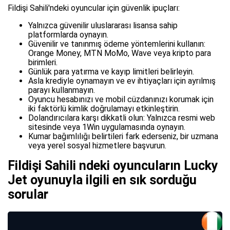
Fildişi Sahili'ndeki oyuncular için güvenlik ipuçları:
Yalnızca güvenilir uluslararası lisansa sahip
platformlarda oynayın.
Güvenilir ve tanınmış ödeme yöntemlerini kullanın:
Orange Money, MTN MoMo, Wave veya kripto para
birimleri.
Günlük para yatırma ve kayıp limitleri belirleyin.
Asla krediyle oynamayın ve ev ihtiyaçları için ayrılmış
parayı kullanmayın.
Oyuncu hesabınızı ve mobil cüzdanınızı korumak için
iki faktörlü kimlik doğrulamayı etkinleştirin.
Dolandırıcılara karşı dikkatli olun: Yalnızca resmi web
sitesinde veya 1Win uygulamasında oynayın.
Kumar bağımlılığı belirtileri fark ederseniz, bir uzmana
veya yerel sosyal hizmetlere başvurun.
Fildişi Sahili ndeki oyuncuların Lucky
Jet oyunuyla ilgili en sık sorduğu
sorular