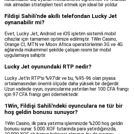
risk almadan stratejileri test etmek için ideal bir yoldur.
Fildişi Sahili'nde akıllı telefondan Lucky Jet
oynanabilir mi?
Evet, Lucky Jet, Android ve iOS işletim sistemli mobil
cihazlar için tamamen optimize edilmiştir. 1Win Casino,
Orange CI, MTN ve Moov Africa operatörlerinin 3G ve 4G
ağlarında mükemmel şekilde çalışan resmi bir mobil
uygulamaya sahiptir.
Lucky Jet oyunundaki RTP nedir?
Lucky Jet'in RTP'si %97'dir ve bu, %95-96 olan piyasa
ortalamasından önemli ölçüde daha yüksek bir değerdir.
Uzun vadede oyun, oyuncularına yatırılan her 100 CFA frangı
için 97 CFA frangı geri ödemektedir.
1Win, Fildişi Sahili'ndeki oyunculara ne tür bir
hoş geldin bonusu sunuyor?
1Win Casino, ilk para yatırma işleminizde %200 hoş geldin
bonusu sunar. 5.000 XOF tutarında para yatırdığınızda,