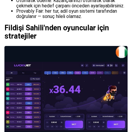
Otomatik ödeme: Kazançlarınızı otomatik olarak
çekmek için hedef çarpanı önceden ayarlayabilirsiniz.
Provably Fair: her tur, adil oyun sistemi tarafından
doğrulanır — sonuç hileli olamaz.
Fildişi Sahili'nden oyuncular için
stratejiler