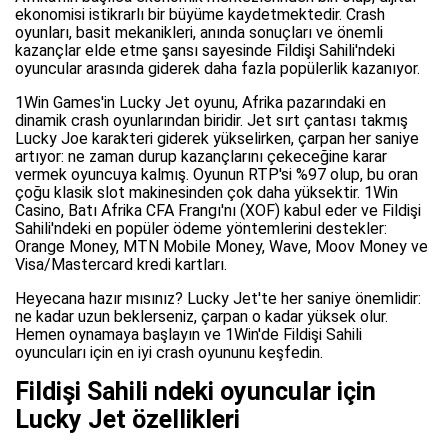
ekonomisi istikrarlı bir büyüme kaydetmektedir. Crash
oyunları, basit mekanikleri, anında sonuçları ve önemli
kazançlar elde etme şansı sayesinde Fildişi Sahili'ndeki
oyuncular arasında giderek daha fazla popülerlik kazanıyor.
1Win Games'in Lucky Jet oyunu, Afrika pazarındaki en
dinamik crash oyunlarından biridir. Jet sırt çantası takmış
Lucky Joe karakteri giderek yükselirken, çarpan her saniye
artıyor: ne zaman durup kazançlarını çekeceğine karar
vermek oyuncuya kalmış. Oyunun RTP'si %97 olup, bu oran
çoğu klasik slot makinesinden çok daha yüksektir. 1Win
Casino, Batı Afrika CFA Frangı'nı (XOF) kabul eder ve Fildişi
Sahili'ndeki en popüler ödeme yöntemlerini destekler:
Orange Money, MTN Mobile Money, Wave, Moov Money ve
Visa/Mastercard kredi kartları.
Heyecana hazır mısınız? Lucky Jet'te her saniye önemlidir:
ne kadar uzun beklerseniz, çarpan o kadar yüksek olur.
Hemen oynamaya başlayın ve 1Win'de Fildişi Sahili
oyuncuları için en iyi crash oyununu keşfedin.
Fildişi Sahili ndeki oyuncular için
Lucky Jet özellikleri