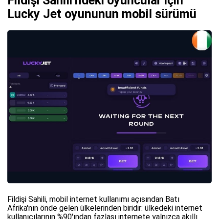
Fildişi Sahili'ndeki oyuncular için
Lucky Jet oyununun mobil sürümü
Fildişi Sahili, mobil internet kullanımı açısından Batı
Afrika'nın önde gelen ülkelerinden biridir: ülkedeki internet
kullanıcılarının %90'ından fazlası internete yalnızca akıllı