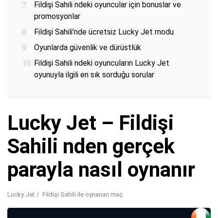
Fildişi Sahili ndeki oyuncular için bonuslar ve
promosyonlar
Fildişi Sahili'nde ücretsiz Lucky Jet modu
Oyunlarda güvenlik ve dürüstlük
Fildişi Sahili ndeki oyuncuların Lucky Jet
oyunuyla ilgili en sık sorduğu sorular
Lucky Jet – Fildişi
Sahili nden gerçek
parayla nasıl oynanır
Lucky Jet
Fildişi Sahili ile oynanan maç