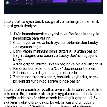
Lucky Jet'te oyun basit, sezgisel ve herhangi bir uzmanlık
bilgisi gerektirmiyor:
1Win kumarhanesine kaydolun ve Perfect Money ile
hesabınıza para yatırın.
Crash oyunları veya hızlı oyunlar bölümünden Lucky
Jet oyununu açın.
Bahis yapın: minimum bahis tutarı 0,10 $'dan başlar.
Başlat düğmesine basın ve Lucky Joe'nun uçuşunu
izleyin.
Artan çarpanı izleyin: 1x'ten başlar ve binlere ulaşabilir.
Karakter uçmadan önce "Çek" düğmesine tıklayın:
Bahsiniz mevcut çarpanla çarpılacaktır.
Zamanında tıklamazsanız, bahisiniz kaybedilir, ancak
bir sonraki tur birkaç saniye içinde başlar.
Lucky Jet'in önemli bir özelliği, aynı anda iki bahis yapabilme
imkanıdır. Bu, kombine stratejiler uygulamanıza olanak tanır:
örneğin, sabit bir kâr elde etmek için düşük çarpanlı (1,5x–
2x) bahsi nakit olarak çekip, büyük bir kazanç umuduyla
yüksek çarpan (10x–50x) ortaya çıkana kadar diğerini