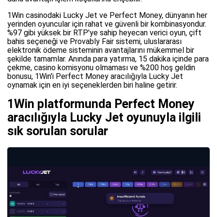
1Win casinodaki Lucky Jet ve Perfect Money, dünyanın her
yerinden oyuncular için rahat ve güvenli bir kombinasyondur.
%97 gibi yüksek bir RTP'ye sahip heyecan verici oyun, çift
bahis seçeneği ve Provably Fair sistemi, uluslararası
elektronik ödeme sisteminin avantajlarını mükemmel bir
şekilde tamamlar. Anında para yatırma, 15 dakika içinde para
çekme, casino komisyonu olmaması ve %200 hoş geldin
bonusu, 1Win'i Perfect Money aracılığıyla Lucky Jet
oynamak için en iyi seçeneklerden biri haline getirir.
1Win platformunda Perfect Money
aracılığıyla Lucky Jet oyunuyla ilgili
sık sorulan sorular