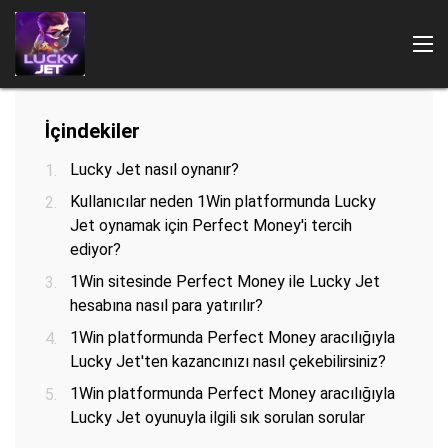
İçindekiler
Lucky Jet nasıl oynanır?
Kullanıcılar neden 1Win platformunda Lucky
Jet oynamak için Perfect Money'i tercih
ediyor?
1Win sitesinde Perfect Money ile Lucky Jet
hesabına nasıl para yatırılır?
Şuradan oyna
1Win platformunda Perfect Money aracılığıyla
Ödemeler
Lucky Jet'ten kazancınızı nasıl çekebilirsiniz?
1Win Oyunları
1Win platformunda Perfect Money aracılığıyla
Lucky Jet oyunuyla ilgili sık sorulan sorular