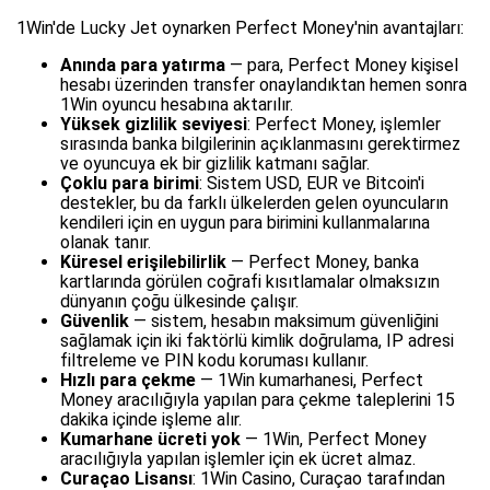
1Win'de Lucky Jet oynarken Perfect Money'nin avantajları:
Anında para yatırma
— para, Perfect Money kişisel
hesabı üzerinden transfer onaylandıktan hemen sonra
1Win oyuncu hesabına aktarılır.
Yüksek gizlilik seviyesi
: Perfect Money, işlemler
sırasında banka bilgilerinin açıklanmasını gerektirmez
ve oyuncuya ek bir gizlilik katmanı sağlar.
Çoklu para birimi
: Sistem USD, EUR ve Bitcoin'i
destekler, bu da farklı ülkelerden gelen oyuncuların
kendileri için en uygun para birimini kullanmalarına
olanak tanır.
Küresel erişilebilirlik
— Perfect Money, banka
kartlarında görülen coğrafi kısıtlamalar olmaksızın
dünyanın çoğu ülkesinde çalışır.
Güvenlik
— sistem, hesabın maksimum güvenliğini
sağlamak için iki faktörlü kimlik doğrulama, IP adresi
filtreleme ve PIN kodu koruması kullanır.
Hızlı para çekme
— 1Win kumarhanesi, Perfect
Money aracılığıyla yapılan para çekme taleplerini 15
dakika içinde işleme alır.
Kumarhane ücreti yok
— 1Win, Perfect Money
aracılığıyla yapılan işlemler için ek ücret almaz.
Curaçao Lisansı
: 1Win Casino, Curaçao tarafından