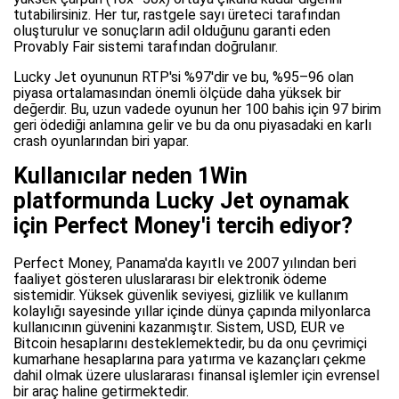
tutabilirsiniz. Her tur, rastgele sayı üreteci tarafından
oluşturulur ve sonuçların adil olduğunu garanti eden
Provably Fair sistemi tarafından doğrulanır.
Lucky Jet oyununun RTP'si %97'dir ve bu, %95–96 olan
piyasa ortalamasından önemli ölçüde daha yüksek bir
değerdir. Bu, uzun vadede oyunun her 100 bahis için 97 birim
geri ödediği anlamına gelir ve bu da onu piyasadaki en karlı
crash oyunlarından biri yapar.
Kullanıcılar neden 1Win
platformunda Lucky Jet oynamak
için Perfect Money'i tercih ediyor?
Perfect Money, Panama'da kayıtlı ve 2007 yılından beri
faaliyet gösteren uluslararası bir elektronik ödeme
sistemidir. Yüksek güvenlik seviyesi, gizlilik ve kullanım
kolaylığı sayesinde yıllar içinde dünya çapında milyonlarca
kullanıcının güvenini kazanmıştır. Sistem, USD, EUR ve
Bitcoin hesaplarını desteklemektedir, bu da onu çevrimiçi
kumarhane hesaplarına para yatırma ve kazançları çekme
dahil olmak üzere uluslararası finansal işlemler için evrensel
bir araç haline getirmektedir.