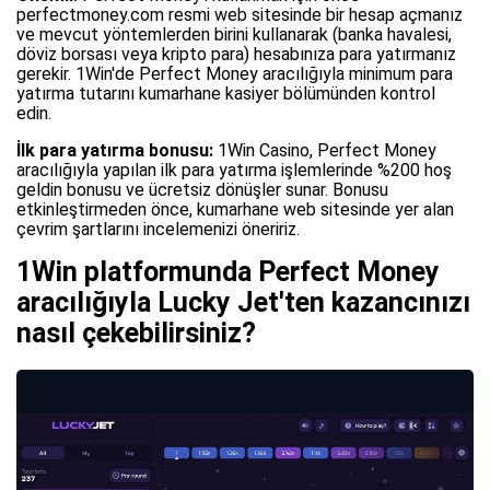
perfectmoney.com resmi web sitesinde bir hesap açmanız
ve mevcut yöntemlerden birini kullanarak (banka havalesi,
döviz borsası veya kripto para) hesabınıza para yatırmanız
gerekir. 1Win'de Perfect Money aracılığıyla minimum para
yatırma tutarını kumarhane kasiyer bölümünden kontrol
edin.
İlk para yatırma bonusu:
1Win Casino, Perfect Money
aracılığıyla yapılan ilk para yatırma işlemlerinde %200 hoş
geldin bonusu ve ücretsiz dönüşler sunar. Bonusu
etkinleştirmeden önce, kumarhane web sitesinde yer alan
çevrim şartlarını incelemenizi öneririz.
1Win platformunda Perfect Money
aracılığıyla Lucky Jet'ten kazancınızı
nasıl çekebilirsiniz?