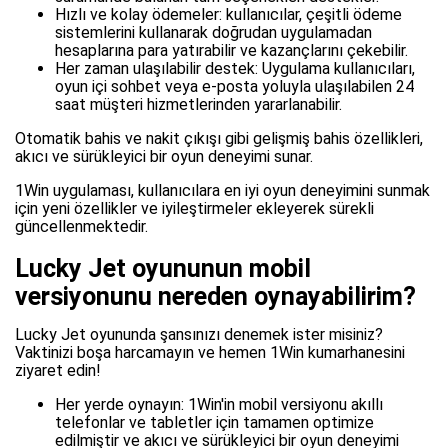
Hızlı ve kolay ödemeler: kullanıcılar, çeşitli ödeme
sistemlerini kullanarak doğrudan uygulamadan
hesaplarına para yatırabilir ve kazançlarını çekebilir.
Her zaman ulaşılabilir destek: Uygulama kullanıcıları,
oyun içi sohbet veya e-posta yoluyla ulaşılabilen 24
saat müşteri hizmetlerinden yararlanabilir.
Otomatik bahis ve nakit çıkışı gibi gelişmiş bahis özellikleri,
akıcı ve sürükleyici bir oyun deneyimi sunar.
1Win uygulaması, kullanıcılara en iyi oyun deneyimini sunmak
için yeni özellikler ve iyileştirmeler ekleyerek sürekli
güncellenmektedir.
Lucky Jet oyununun mobil
versiyonunu nereden oynayabilirim?
Lucky Jet oyununda şansınızı denemek ister misiniz?
Vaktinizi boşa harcamayın ve hemen 1Win kumarhanesini
ziyaret edin!
Her yerde oynayın: 1Win'in mobil versiyonu akıllı
telefonlar ve tabletler için tamamen optimize
edilmiştir ve akıcı ve sürükleyici bir oyun deneyimi