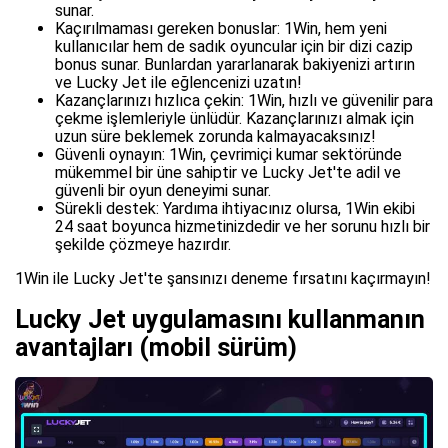
sunar.
Kaçırılmaması gereken bonuslar: 1Win, hem yeni
kullanıcılar hem de sadık oyuncular için bir dizi cazip
bonus sunar. Bunlardan yararlanarak bakiyenizi artırın
ve Lucky Jet ile eğlencenizi uzatın!
Kazançlarınızı hızlıca çekin: 1Win, hızlı ve güvenilir para
çekme işlemleriyle ünlüdür. Kazançlarınızı almak için
uzun süre beklemek zorunda kalmayacaksınız!
Güvenli oynayın: 1Win, çevrimiçi kumar sektöründe
mükemmel bir üne sahiptir ve Lucky Jet'te adil ve
güvenli bir oyun deneyimi sunar.
Sürekli destek: Yardıma ihtiyacınız olursa, 1Win ekibi
24 saat boyunca hizmetinizdedir ve her sorunu hızlı bir
şekilde çözmeye hazırdır.
1Win ile Lucky Jet'te şansınızı deneme fırsatını kaçırmayın!
Lucky Jet uygulamasını kullanmanın
avantajları (mobil sürüm)