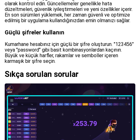
olarak kontrol edin. Güncellemeler genellikle hata
düzeltmeleri, güvenlik iyileştirmeleri ve yeni özellikler içerir.
En son sürümleri yüklemek, her zaman güvenli ve optimize
edilmiş bir uygulama kullandığınızdan emin olmanızı sağlar.
Güçlü şifreler kullanın
Kumarhane hesabınız için güçlü bir şifre oluşturun. "123456"
veya "password" gibi basit kombinasyonlardan kaçının.
Büyük ve küçük harfler, rakamlar ve semboller içeren
karmaşık bir şifre seçin.
Sıkça sorulan sorular