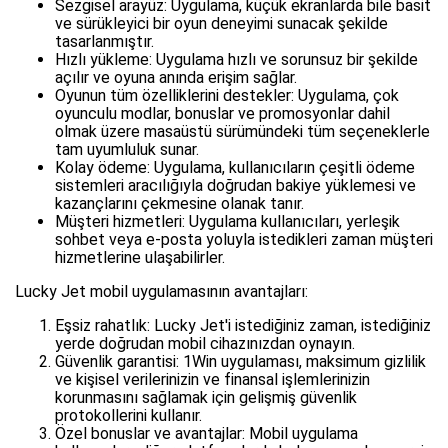
Sezgisel arayüz: Uygulama, küçük ekranlarda bile basit
ve sürükleyici bir oyun deneyimi sunacak şekilde
tasarlanmıştır.
Hızlı yükleme: Uygulama hızlı ve sorunsuz bir şekilde
açılır ve oyuna anında erişim sağlar.
Oyunun tüm özelliklerini destekler: Uygulama, çok
oyunculu modlar, bonuslar ve promosyonlar dahil
olmak üzere masaüstü sürümündeki tüm seçeneklerle
tam uyumluluk sunar.
Kolay ödeme: Uygulama, kullanıcıların çeşitli ödeme
sistemleri aracılığıyla doğrudan bakiye yüklemesi ve
kazançlarını çekmesine olanak tanır.
Müşteri hizmetleri: Uygulama kullanıcıları, yerleşik
sohbet veya e-posta yoluyla istedikleri zaman müşteri
hizmetlerine ulaşabilirler.
Lucky Jet mobil uygulamasının avantajları:
Eşsiz rahatlık: Lucky Jet'i istediğiniz zaman, istediğiniz
yerde doğrudan mobil cihazınızdan oynayın.
Güvenlik garantisi: 1Win uygulaması, maksimum gizlilik
ve kişisel verilerinizin ve finansal işlemlerinizin
korunmasını sağlamak için gelişmiş güvenlik
protokollerini kullanır.
Özel bonuslar ve avantajlar: Mobil uygulama