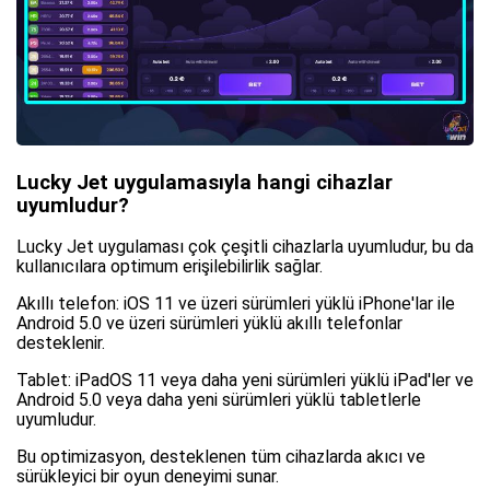
Lucky Jet uygulamasıyla hangi cihazlar
uyumludur?
Lucky Jet uygulaması çok çeşitli cihazlarla uyumludur, bu da
kullanıcılara optimum erişilebilirlik sağlar.
Akıllı telefon: iOS 11 ve üzeri sürümleri yüklü iPhone'lar ile
Android 5.0 ve üzeri sürümleri yüklü akıllı telefonlar
desteklenir.
Tablet: iPadOS 11 veya daha yeni sürümleri yüklü iPad'ler ve
Android 5.0 veya daha yeni sürümleri yüklü tabletlerle
uyumludur.
Bu optimizasyon, desteklenen tüm cihazlarda akıcı ve
sürükleyici bir oyun deneyimi sunar.