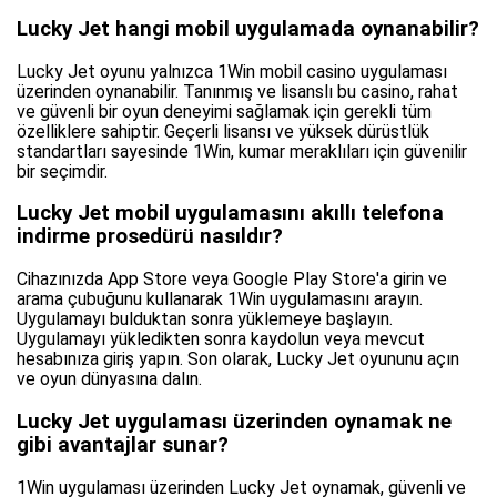
Lucky Jet hangi mobil uygulamada oynanabilir?
Lucky Jet oyunu yalnızca 1Win mobil casino uygulaması
üzerinden oynanabilir. Tanınmış ve lisanslı bu casino, rahat
ve güvenli bir oyun deneyimi sağlamak için gerekli tüm
özelliklere sahiptir. Geçerli lisansı ve yüksek dürüstlük
standartları sayesinde 1Win, kumar meraklıları için güvenilir
bir seçimdir.
Lucky Jet mobil uygulamasını akıllı telefona
indirme prosedürü nasıldır?
Cihazınızda App Store veya Google Play Store'a girin ve
arama çubuğunu kullanarak 1Win uygulamasını arayın.
Uygulamayı bulduktan sonra yüklemeye başlayın.
Uygulamayı yükledikten sonra kaydolun veya mevcut
hesabınıza giriş yapın. Son olarak, Lucky Jet oyununu açın
ve oyun dünyasına dalın.
Lucky Jet uygulaması üzerinden oynamak ne
gibi avantajlar sunar?
1Win uygulaması üzerinden Lucky Jet oynamak, güvenli ve