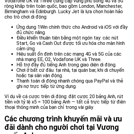
Vodafone UK và Three cung cấp vùng phủ sóng 4G và 5G
rộng khắp trên toàn quốc, bao gồm London, Manchester,
Birmingham và Edinburgh. Lucky Jet là lựa chọn hoàn hảo
cho trò chơi di động:
Ứng dụng 1Win chính thức cho Android và iOS với đầy
đủ chức năng.
Điều khiển thuận tiện bằng một ngón tay: các nút
Start, Go và Cash Out được tối ưu hóa cho màn hình
cảm ứng.
Hiệu suất ổn định trên các mạng 4G và 5G của các
nhà mạng EE, O2, Vodafone UK và Three.
Hỗ trợ đầy đủ tiếng Anh trong giao diện di động.
Chơi ở bất cứ đâu: tại nhà, tại quán bar, khi di chuyển
hoặc tại sân vận động.
Thanh toán di động nhanh chóng qua PayPal và thẻ
ghi nợ trực tiếp từ ứng dụng.
Ví dụ về cá cược trên di động: đặt cược 20 bảng Anh, rút
tiền với tỷ lệ x5 = 100 bảng Anh — tất cả trực tiếp từ điện
thoại thông minh của bạn chỉ trong vài giây.
Các chương trình khuyến mãi và ưu
đãi dành cho người chơi tại Vương