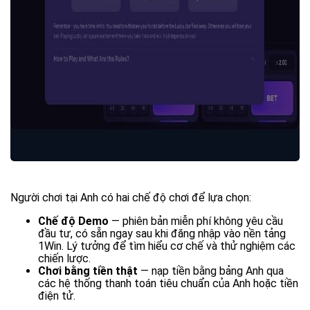
Người chơi tại Anh có hai chế độ chơi để lựa chọn:
Chế độ Demo
— phiên bản miễn phí không yêu cầu
đầu tư, có sẵn ngay sau khi đăng nhập vào nền tảng
1Win. Lý tưởng để tìm hiểu cơ chế và thử nghiệm các
chiến lược.
Chơi bằng tiền thật
— nạp tiền bằng bảng Anh qua
các hệ thống thanh toán tiêu chuẩn của Anh hoặc tiền
điện tử.