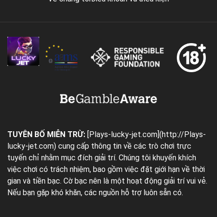
TUYÊN BỐ MIỄN TRỪ:
[Plays-lucky-jet.com](http://Plays-
lucky-jet.com) cung cấp thông tin về các trò chơi trực
tuyến chỉ nhằm mục đích giải trí. Chúng tôi khuyến khích
việc chơi có trách nhiệm, bao gồm việc đặt giới hạn về thời
gian và tiền bạc. Cờ bạc nên là một hoạt động giải trí vui vẻ.
Nếu bạn gặp khó khăn, các nguồn hỗ trợ luôn sẵn có.