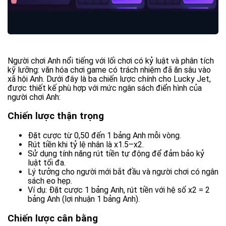
Người chơi Anh nổi tiếng với lối chơi có kỷ luật và phân tích
kỹ lưỡng: văn hóa chơi game có trách nhiệm đã ăn sâu vào
xã hội Anh. Dưới đây là ba chiến lược chính cho Lucky Jet,
được thiết kế phù hợp với mức ngân sách điển hình của
người chơi Anh:
Chiến lược thận trọng
Đặt cược từ 0,50 đến 1 bảng Anh mỗi vòng.
Rút tiền khi tỷ lệ nhân là x1.5–x2.
Sử dụng tính năng rút tiền tự động để đảm bảo kỷ
luật tối đa.
Lý tưởng cho người mới bắt đầu và người chơi có ngân
sách eo hẹp.
Ví dụ: Đặt cược 1 bảng Anh, rút tiền với hệ số x2 = 2
bảng Anh (lợi nhuận 1 bảng Anh).
Chiến lược cân bằng