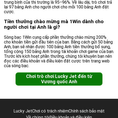
trung bình của thị trường là 95–96%. Về lâu dài, trò chơi trả
lại 97 bảng Anh cho người chơi cho mỗi 100 bảng Anh đặt
cược.
Tiền thưởng chào mừng mà 1Win dành cho
người chơi tại Anh là gì?
Sòng bạc 1Win cung cấp phần thưởng chào mừng 200%
cho khoản tiền gửi đầu tiên của bạn. Bằng cách gửi 50 bảng
Anh, bạn sẽ nhận được 100 bảng Anh tiền thưởng bổ sung,
tổng cộng 150 bảng Anh trong tài khoản chơi game của bạn.
Trước khi kích hoạt phần thưởng, chúng tôi khuyên bạn nên
đọc các điều khoản và điều kiện đặt cược trên trang web
của sòng bạc.
Chơi trò chơi Lucky Jet đến từ
Vương quốc Anh
Lucky Jet
Chơi có trách nhiệm
Chính sách bảo mật
Về chúng tôi
Điều khoản và điều kiện