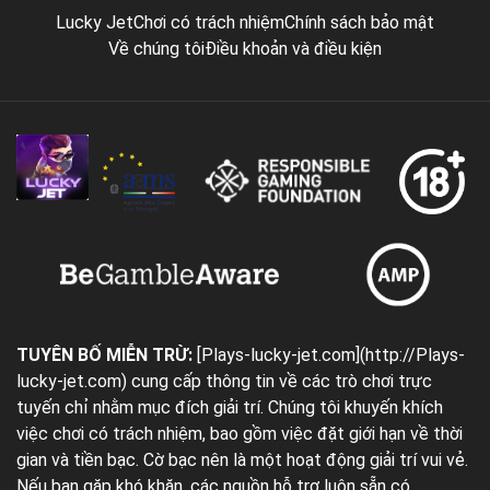
Lucky Jet
Chơi có trách nhiệm
Chính sách bảo mật
Về chúng tôi
Điều khoản và điều kiện
TUYÊN BỐ MIỄN TRỪ:
[Plays-lucky-jet.com](http://Plays-
lucky-jet.com) cung cấp thông tin về các trò chơi trực
tuyến chỉ nhằm mục đích giải trí. Chúng tôi khuyến khích
việc chơi có trách nhiệm, bao gồm việc đặt giới hạn về thời
gian và tiền bạc. Cờ bạc nên là một hoạt động giải trí vui vẻ.
Nếu bạn gặp khó khăn, các nguồn hỗ trợ luôn sẵn có.