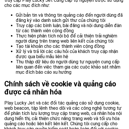
truy cập Play Lucky Jet cung cấp tự nguyện được sử dụng
cho các mục đích như:
Gửi bản tin và thông tin quảng cáo đến người dùng đã
đăng ký vào danh sách gửi thư của chúng tôi
Truy cập các bình luận, bài đăng và nội dung diễn đàn
từ các thành viên cộng đồng
Thực hiện phân tích nội bộ để cải thiện trải nghiệm
người dùng trên trang web liên kết của chúng tôi
Tạo tài khoản cho các thành viên cộng đồng
Xử lý và trả lời các câu hỏi của khách truy cập nhận
được qua biểu mẫu liên hệ
Thu thập dữ liệu do người dùng tự nguyện cung cấp
liên quan đến việc tham gia các cuộc khảo sát nhằm
mục đích báo cáo xu hướng
Chính sách về cookie và quảng cáo
được cá nhân hóa
Play Lucky Jet và các đối tác quảng cáo sử dụng cookie,
web beacon, tập lệnh theo dõi và các công nghệ tương tự
để phân tích lưu lượng truy cập trang web, cá nhân hóa nội
dung hiển thị, cải thiện chức năng trang web và tối ưu hóa
quảng cáo hoặc liên kết liên kết. Chúng tôi cung cấp cho
khách truy cập quyền kiểm soát hoàn toàn đối với cookie