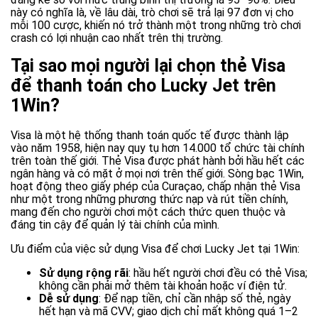
này có nghĩa là, về lâu dài, trò chơi sẽ trả lại 97 đơn vị cho
mỗi 100 cược, khiến nó trở thành một trong những trò chơi
crash có lợi nhuận cao nhất trên thị trường.
Tại sao mọi người lại chọn thẻ Visa
để thanh toán cho Lucky Jet trên
1Win?
Visa là một hệ thống thanh toán quốc tế được thành lập
vào năm 1958, hiện nay quy tụ hơn 14.000 tổ chức tài chính
trên toàn thế giới. Thẻ Visa được phát hành bởi hầu hết các
ngân hàng và có mặt ở mọi nơi trên thế giới. Sòng bạc 1Win,
hoạt động theo giấy phép của Curaçao, chấp nhận thẻ Visa
như một trong những phương thức nạp và rút tiền chính,
mang đến cho người chơi một cách thức quen thuộc và
đáng tin cậy để quản lý tài chính của mình.
Ưu điểm của việc sử dụng Visa để chơi Lucky Jet tại 1Win:
Sử dụng rộng rãi
: hầu hết người chơi đều có thẻ Visa;
không cần phải mở thêm tài khoản hoặc ví điện tử.
Dễ sử dụng
: Để nạp tiền, chỉ cần nhập số thẻ, ngày
hết hạn và mã CVV; giao dịch chỉ mất không quá 1–2