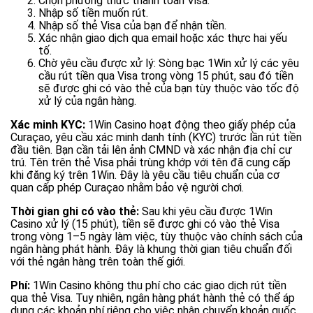
Chọn phương thức thanh toán Visa.
Nhập số tiền muốn rút.
Nhập số thẻ Visa của bạn để nhận tiền.
Xác nhận giao dịch qua email hoặc xác thực hai yếu
tố.
Chờ yêu cầu được xử lý: Sòng bạc 1Win xử lý các yêu
cầu rút tiền qua Visa trong vòng 15 phút, sau đó tiền
sẽ được ghi có vào thẻ của bạn tùy thuộc vào tốc độ
xử lý của ngân hàng.
Xác minh KYC:
1Win Casino hoạt động theo giấy phép của
Curaçao, yêu cầu xác minh danh tính (KYC) trước lần rút tiền
đầu tiên. Bạn cần tải lên ảnh CMND và xác nhận địa chỉ cư
trú. Tên trên thẻ Visa phải trùng khớp với tên đã cung cấp
khi đăng ký trên 1Win. Đây là yêu cầu tiêu chuẩn của cơ
quan cấp phép Curaçao nhằm bảo vệ người chơi.
Thời gian ghi có vào thẻ:
Sau khi yêu cầu được 1Win
Casino xử lý (15 phút), tiền sẽ được ghi có vào thẻ Visa
trong vòng 1–5 ngày làm việc, tùy thuộc vào chính sách của
ngân hàng phát hành. Đây là khung thời gian tiêu chuẩn đối
với thẻ ngân hàng trên toàn thế giới.
Phí:
1Win Casino không thu phí cho các giao dịch rút tiền
qua thẻ Visa. Tuy nhiên, ngân hàng phát hành thẻ có thể áp
dụng các khoản phí riêng cho việc nhận chuyển khoản quốc