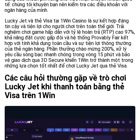
tế: chúng tôi khuyên bạn nên kiểm tra các điều khoản với
ngân hàng của mình.
Lucky Jet và thẻ Visa tại 1Win Casino là sự kết hợp đáng
tin cậy và tiện lợi cho người chơi trên toàn thế giới. Trải
nghiệm chơi game hấp dẫn với tỷ lệ hoàn trả (RTP) cao 97%,
khả năng đặt cược gấp đôi và hệ thống Provably Fair kết
hợp với tính khả dụng toàn cầu và sự tiện lợi thông thường
của thẻ ngân hàng. Phần thưởng chào mừng 200%, xử lý
yêu cầu sòng bạc nhanh chóng trong vòng 15 phút và bảo
vệ giao dịch qua 3D Secure khiến 1Win trở thành một trong
những lựa chọn tốt nhất để chơi Lucky Jet qua thẻ Visa.
Các câu hỏi thường gặp về trò chơi
Lucky Jet khi thanh toán bằng thẻ
Visa trên 1Win