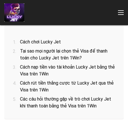
Cách chơi Lucky Jet
Tại sao mọi người lại chọn thẻ Visa để thanh
toán cho Lucky Jet trên 1Win?
Cách nạp tiền vào tài khoản Lucky Jet bằng thẻ
Visa trên 1Win
Cách rút tiền thắng cược từ Lucky Jet qua thẻ
Chơi từ
Visa trên 1Win
Thanh toán
Các câu hỏi thường gặp về trò chơi Lucky Jet
khi thanh toán bằng thẻ Visa trên 1Win
1Win Games