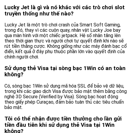
Lucky Jet là gì và nó khác với các trò chơi slot
truyền thống như thế nào?
Lucky Jet là một trò chơi crash của Smart Soft Gaming,
trong đó, thay vì các cuộn quay, nhân vật Lucky Joe bay
qua màn hình với một chiếc jetpack. Hệ số nhân tăng lên
theo thời gian thực và người chơi tự quyết định khi nào sẽ
rút tiền thắng cược. Không giống như các máy đánh bạc cổ
điển, kết quả ở đây phụ thuộc phần lớn vào quyết định của
chính người chơi.
Sử dụng thẻ Visa tại sòng bạc 1Win có an toàn
không?
Có, sòng bạc 1Win sử dụng mã hóa SSL để bảo vệ dữ liệu,
trong khi các giao dịch Visa được bảo mật thêm bằng công
nghệ 3D Secure (Verified by Visa). Sòng bạc hoạt động
theo giấy phép Curaçao, đảm bảo tuân thủ các tiêu chuẩn
bảo mật.
Tôi có thể nhận được tiền thưởng cho lần gửi
tiền đầu tiên khi sử dụng thẻ Visa tại 1Win
không?