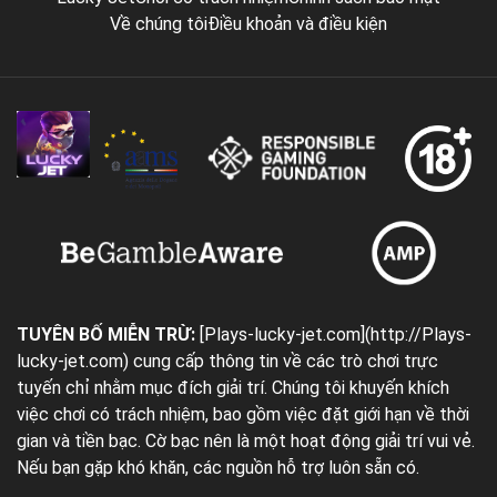
Về chúng tôi
Điều khoản và điều kiện
TUYÊN BỐ MIỄN TRỪ:
[Plays-lucky-jet.com](http://Plays-
lucky-jet.com) cung cấp thông tin về các trò chơi trực
tuyến chỉ nhằm mục đích giải trí. Chúng tôi khuyến khích
việc chơi có trách nhiệm, bao gồm việc đặt giới hạn về thời
gian và tiền bạc. Cờ bạc nên là một hoạt động giải trí vui vẻ.
Nếu bạn gặp khó khăn, các nguồn hỗ trợ luôn sẵn có.