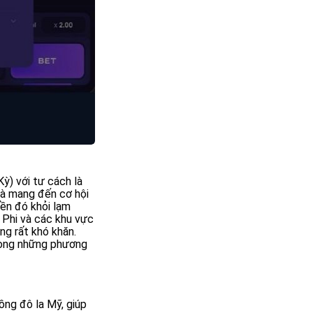
ỳ) với tư cách là
và mang đến cơ hội
iền đó khỏi lạm
u Phi và các khu vực
ng rất khó khăn.
rong những phương
ồng đô la Mỹ, giúp