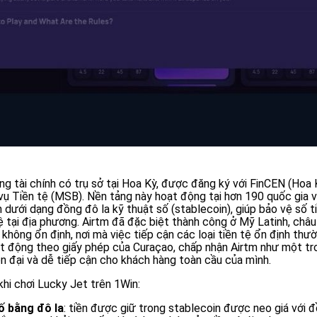
ng tài chính có trụ sở tại Hoa Kỳ, được đăng ký với FinCEN (Hoa K
vụ Tiền tệ (MSB). Nền tảng này hoạt động tại hơn 190 quốc gia 
 dưới dạng đồng đô la kỹ thuật số (stablecoin), giúp bảo vệ số t
 tệ tại địa phương. Airtm đã đặc biệt thành công ở Mỹ Latinh, châ
 không ổn định, nơi mà việc tiếp cận các loại tiền tệ ổn định thườ
t động theo giấy phép của Curaçao, chấp nhận Airtm như một t
n đại và dễ tiếp cận cho khách hàng toàn cầu của mình.
hi chơi Lucky Jet trên 1Win:
số bằng đô la
: tiền được giữ trong stablecoin được neo giá với đ