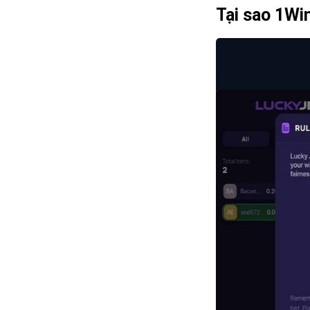
Tại sao 1Wi