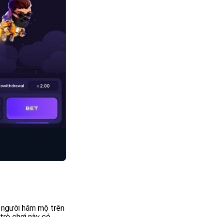
u người hâm mộ trên
trò chơi này có