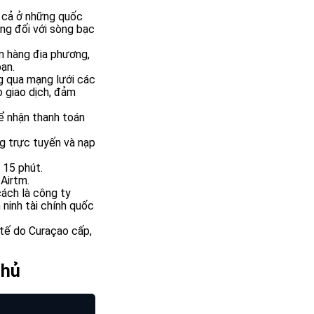
ể cả ở những quốc
ng đối với sòng bạc
ân hàng địa phương,
bạn.
ng qua mạng lưới các
o giao dịch, đảm
để nhận thanh toán
g trực tuyến và nạp
 15 phút.
Airtm.
ách là công ty
ninh tài chính quốc
tế do Curaçao cấp,
thủ