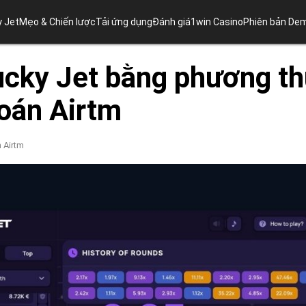
y Jet
Mẹo & Chiến lược
Tải ứng dụng
Đánh giá
1win Casino
Phiên bản De
ucky Jet bằng phương t
toán Airtm
 Airtm