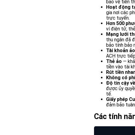
bảo vệ tiền t
Hoạt động tạ
gia nơi các p
trực tuyến.
Hơn 500 phươ
ví điện tử, t
Mạng lưới t
thu ngân đã đ
bảo tính bảo 
Tài khoản ảo
ACH trực tiếp
Thẻ ảo
— khả 
tiền vào tài k
Rút tiền nha
Không có ph
Độ tin cậy v
được ủy quyền
tế.
Giấy phép C
đảm bảo tuân 
Các tính nă