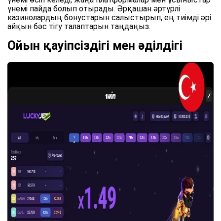
үнемі пайда болып отырады. Әрқашан әртүрлі
казинолардың бонустарын салыстырып, ең тиімді әрі
айқын бәс тігу талаптарын таңдаңыз.
Ойын қауіпсіздігі мен әділдігі