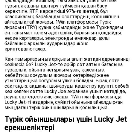
қабылдайды: кейіпкер тым алысқа ұшып кетпей
тұрып, ақшаны шығару түймесін қашан басу
керектігін. RTP көрсеткіші 97%-ға жетеді, бұл
классикалық барабанды слоттардың көпшілігінен
айтарлықтай жоғары. 1Win платформасы Түрік
лирасын (TRY) қуана қабылдайды және Түркиядағы
ең танымал төлем әдістерінің барлығын қолдайды:
несие карталары, электронды әмияндар, ұялы
байланыс арқылы аударымдар және
криптовалюталар.
Кан-тамырларыңыз арқылы ағып жатқан адреналинді
сезінесіз бе? Lucky Jet-те әрбір сәт алтын бағасына
тұрарлық: ойынға неғұрлым ұзақ қалсаңыз,
көбейткіш соғұрлым жоғары көтеріледі және
ұтыстарыңыз соғұрлым үлкен болады. Бірақ есте
сақтаңыз: ақшаны шығаруды кешіктіру қауіпті, себебі
кез келген сәтте Lucky Joe экраннан ұшып кетеді де,
раунд ештеңесіз аяқталады. 1Win платформасында
Lucky Jet-ті өздерінің сүйікті ойынына айналдырған
мыңдаған түрік ойыншыларына қосылыңыз.
Түрік ойыншылары үшін Lucky Jet
ерекшеліктері