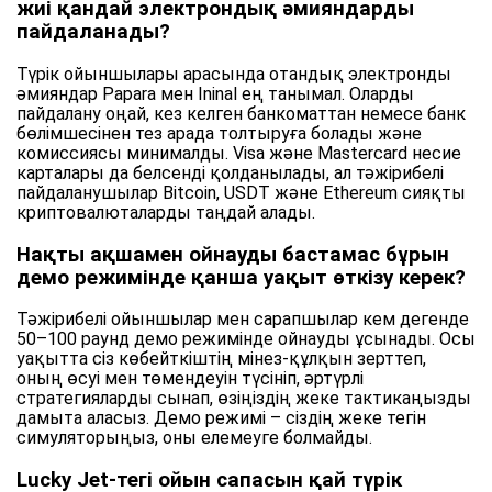
жиі қандай электрондық әмияндарды
пайдаланады?
Түрік ойыншылары арасында отандық электронды
әмияндар Papara мен Ininal ең танымал. Оларды
пайдалану оңай, кез келген банкоматтан немесе банк
бөлімшесінен тез арада толтыруға болады және
комиссиясы минималды. Visa және Mastercard несие
карталары да белсенді қолданылады, ал тәжірибелі
пайдаланушылар Bitcoin, USDT және Ethereum сияқты
криптовалюталарды таңдай алады.
Нақты ақшамен ойнауды бастамас бұрын
демо режимінде қанша уақыт өткізу керек?
Тәжірибелі ойыншылар мен сарапшылар кем дегенде
50–100 раунд демо режимінде ойнауды ұсынады. Осы
уақытта сіз көбейткіштің мінез-құлқын зерттеп,
оның өсуі мен төмендеуін түсініп, әртүрлі
стратегияларды сынап, өзіңіздің жеке тактикаңызды
дамыта аласыз. Демо режимі – сіздің жеке тегін
симуляторыңыз, оны елемеуге болмайды.
Lucky Jet-тегі ойын сапасын қай түрік