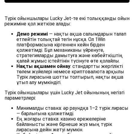
Түрік ойыншылары Lucky Jet-те екі толыққанды ойын
режиміне қол жеткізе алады:
Демо режимі
— нақты ақша салымдарын талап
етпейтін толықтай тегін нұсқа. Ол 1Win
платформасына кіргеннен кейін бірден
қолжетімді. Бұл механиканы үйренуге,
стратегияларды дамытуға және көбейткіштің
қалай жұмыс істейтінін түсінуге өте қолайлы.
Нақты ақшамен ойнау
: стандартты жергілікті
төлем жүйелері немесе криптовалюта арқылы
Түрік лирасына шотты толтырып, нақты ақша
ұтып алу мүмкіндігі.
Түрік ойыншылары үшін Lucky Jet ойынының негізгі
параметрлері:
Минималды ставка: әр раундқа 1–2 түрік лирасы
— барлығына қолжетімді.
Ең жоғары ставка: казино ережелеріне
байланысты және бірнеше жүз мың түрік
лирасына дейін жетуі мүмкін.