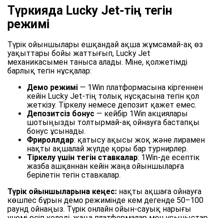
Түркияда Lucky Jet-тің тегін
режимі
Түрік ойыншылары ешқандай ақша жұмсамай-ақ өз
уақыттары бойы жаттығып, Lucky Jet
механикасымен таныса алады. Міне, қолжетімді
барлық тегін нұсқалар:
Демо режимі
— 1Win платформасына кіргеннен
кейін Lucky Jet-тің толық нұсқасына тегін қол
жеткізу. Тіркелу немесе депозит қажет емес.
Депозитсіз бонус
— кейбір 1Win акциялары
шотыңызды толтырмай-ақ ойнауға бастапқы
бонус ұсынады.
Фрироллдар
: қатысу ақысы жоқ және лирамен
нақты ақшалай жүлде қоры бар турнирлер.
Тіркелу үшін тегін ставкалар
: 1Win-де есептік
жазба ашқаннан кейін жаңа ойыншыларға
берілетін тегін ставкалар.
Түрік ойыншыларына кеңес:
нақты ақшаға ойнауға
көшпес бұрын демо режимінде кем дегенде 50–100
раунд ойнаңыз. Түрік онлайн ойын-сауық нарығы
үнемі өсіп келеді, жаңа платформалар мен ұсыныстар