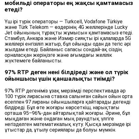
мобильді операторы ең жақсы қамтамасыз
етеді?
Үш ірі түрік операторы — Turkcell, Vodafone Türkiye
және Türk Telekom — өздерінің 4G желілерінде Lucky
Jet ойынының тұрақты жұмысын қамтамасыз етеді.
Стамбул, Анкара және Измир сияқты ірі қалаларда 5G
желілері енгізіліп жатыр, бұл ойынды одан да тегіс әрі
жылдам етеді. Байланыс сапасы сондай-ақ сіздің
орналасқан жеріңізге және ағымдағы желілік
жүктемеге байланысты.
97% RTP деген нені білдіреді және ол түрік
ойыншысы үшін қаншалықты тиімді?
97% RTP дегеніміз ұзақ мерзімді перспективада әр
100 түрік лирасына ставка салынған сайын ойын орта
есеппен 97 лираны ойыншыларға қайтарады дегенді
білдіреді. Бұл өте жоғары көрсеткіш, нарықтағы
орташа 95–96%-дан айтарлықтай жоғары. Әрине, бұл
мыңдаған және ондаған мың раундтық үлгіге
негізделген математикалық күту. Қысқа мерзімде ірі
ұтыстар да, ұтылу сериялары да болуы мүмкін.