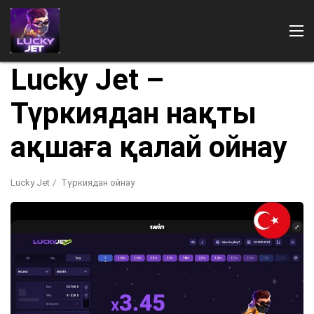
Lucky Jet –
Түркиядан нақты
ақшаға қалай ойнау
Lucky Jet
Түркиядан ойнау
Қайдан ойнау
Төлемдер
1Win ойындары