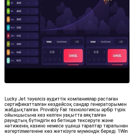
Lucky Jet тәуелсіз аудиттік компаниялар растаған
сертификатталған кездейсоқ сандар генераторымен
жабдықталған. Provably Fair технологиясы әрбір түрік
ойыншысына кез келген уақытта аяқталған
раундтың бүтіндігін өз бетінше тексеруге және
нәтиженің казино немесе үшінші тараптар тарапынан
өзгертілмегеніне көз жеткізуге мүмкіндік береді. 1Win