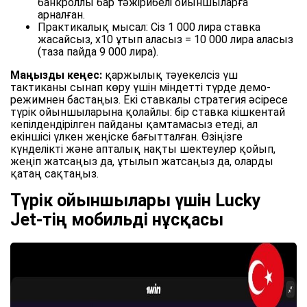
банкроллы бар тәжірибелі ойыншыларға
арналған.
Практикалық мысал: Сіз 1 000 лира ставка
жасайсыз, x10 ұтып аласыз = 10 000 лира аласыз
(таза пайда 9 000 лира).
Маңызды кеңес:
қаржылық тәуекелсіз үш
тактиканы сынап көру үшін міндетті түрде демо-
режимнен бастаңыз. Екі ставкалы стратегия әсіресе
түрік ойыншыларына қолайлы: бір ставка кішкентай
кепілдендірілген пайданы қамтамасыз етеді, ал
екіншісі үлкен жеңіске бағытталған. Өзіңізге
күнделікті және апталық нақты шектеулер қойып,
жеңіп жатсаңыз да, ұтылып жатсаңыз да, оларды
қатаң сақтаңыз.
Түрік ойыншылары үшін Lucky
Jet-тің мобильді нұсқасы