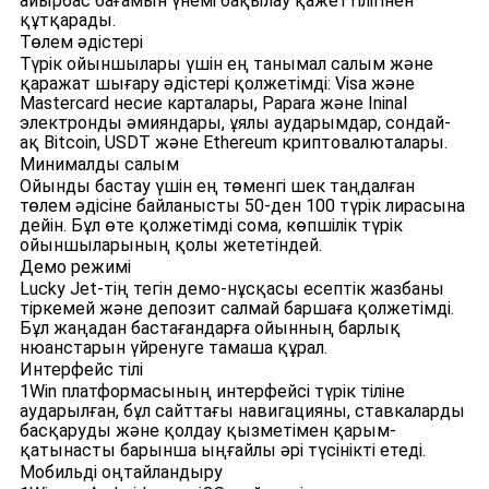
айырбас бағамын үнемі бақылау қажеттілігінен
құтқарады.
Төлем әдістері
Түрік ойыншылары үшін ең танымал салым және
қаражат шығару әдістері қолжетімді: Visa және
Mastercard несие карталары, Papara және Ininal
электронды әмияндары, ұялы аударымдар, сондай-
ақ Bitcoin, USDT және Ethereum криптовалюталары.
Минималды салым
Ойынды бастау үшін ең төменгі шек таңдалған
төлем әдісіне байланысты 50-ден 100 түрік лирасына
дейін. Бұл өте қолжетімді сома, көпшілік түрік
ойыншыларының қолы жететіндей.
Демо режимі
Lucky Jet-тің тегін демо-нұсқасы есептік жазбаны
тіркемей және депозит салмай баршаға қолжетімді.
Бұл жаңадан бастағандарға ойынның барлық
нюанстарын үйренуге тамаша құрал.
Интерфейс тілі
1Win платформасының интерфейсі түрік тіліне
аударылған, бұл сайттағы навигацияны, ставкаларды
басқаруды және қолдау қызметімен қарым-
қатынасты барынша ыңғайлы әрі түсінікті етеді.
Мобильді оңтайландыру