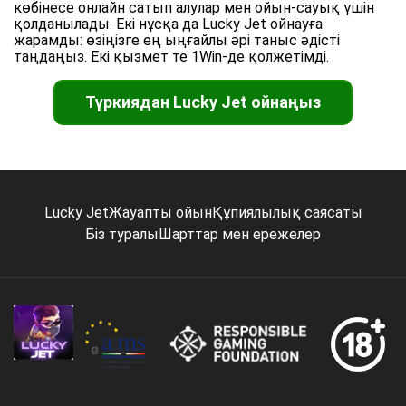
көбінесе онлайн сатып алулар мен ойын-сауық үшін
қолданылады. Екі нұсқа да Lucky Jet ойнауға
жарамды: өзіңізге ең ыңғайлы әрі таныс әдісті
таңдаңыз. Екі қызмет те 1Win-де қолжетімді.
Түркиядан Lucky Jet ойнаңыз
Lucky Jet
Жауапты ойын
Құпиялылық саясаты
Біз туралы
Шарттар мен ережелер