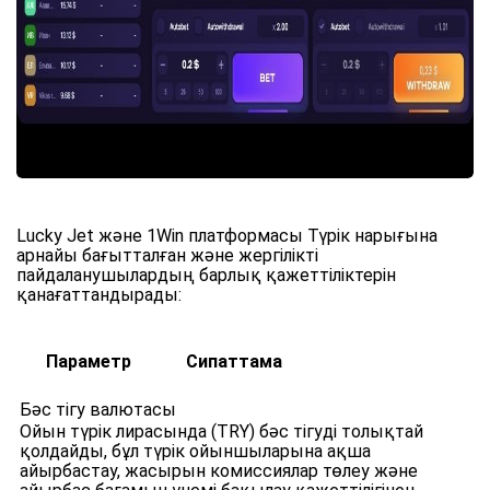
Lucky Jet және 1Win платформасы Түрік нарығына
арнайы бағытталған және жергілікті
пайдаланушылардың барлық қажеттіліктерін
қанағаттандырады:
Параметр
Сипаттама
Бәс тігу валютасы
Ойын түрік лирасында (TRY) бәс тігуді толықтай
қолдайды, бұл түрік ойыншыларына ақша
айырбастау, жасырын комиссиялар төлеу және