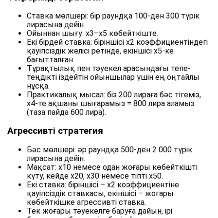
Ставка мөлшері: бір раундқа 100-ден 300 түрік
лирасына дейін.
Ойыннан шығу: x3–x5 көбейткіште.
Екі бірдей ставка: біріншісі x2 коэффициентіндегі
қауіпсіздік желісі ретінде, екіншісі x5-ке
бағытталған.
Тұрақтылық пен тәуекел арасындағы тепе-
теңдікті іздейтін ойыншылар үшін ең оңтайлы
нұсқа.
Практикалық мысал: біз 200 лираға бәс тігеміз,
x4-те ақшаны шығарамыз = 800 лира аламыз
(таза пайда 600 лира).
Агрессивті стратегия
Бәс мөлшері: әр раундқа 500-ден 2 000 түрік
лирасына дейін.
Мақсат: x10 немесе одан жоғары көбейткішті
күту, кейде x20, x30 немесе тіпті x50.
Екі ставка: біріншісі – x2 коэффициентіне
қауіпсіздік ставкасы, екіншісі – жоғары
көбейткішке агрессивті ставка.
Тек жоғары тәуекелге баруға дайын, ірі