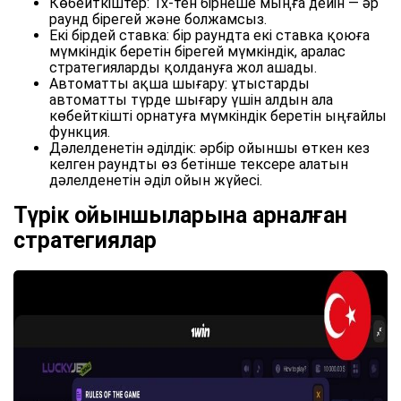
Көбейткіштер: 1x-тен бірнеше мыңға дейін — әр
раунд бірегей және болжамсыз.
Екі бірдей ставка: бір раундта екі ставка қоюға
мүмкіндік беретін бірегей мүмкіндік, аралас
стратегияларды қолдануға жол ашады.
Автоматты ақша шығару: ұтыстарды
автоматты түрде шығару үшін алдын ала
көбейткішті орнатуға мүмкіндік беретін ыңғайлы
функция.
Дәлелденетін әділдік: әрбір ойыншы өткен кез
келген раундты өз бетінше тексере алатын
дәлелденетін әділ ойын жүйесі.
Түрік ойыншыларына арналған
стратегиялар