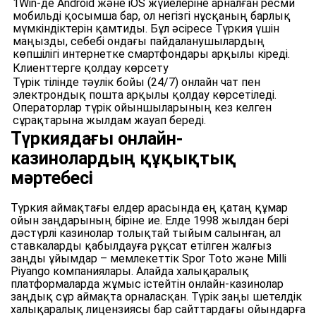
1Win-де Android және iOS жүйелеріне арналған ресми
мобильді қосымша бар, ол негізгі нұсқаның барлық
мүмкіндіктерін қамтиды. Бұл әсіресе Түркия үшін
маңызды, себебі ондағы пайдаланушылардың
көпшілігі интернетке смартфондары арқылы кіреді.
Клиенттерге қолдау көрсету
Түрік тілінде тәулік бойы (24/7) онлайн чат пен
электрондық пошта арқылы қолдау көрсетіледі.
Операторлар түрік ойыншыларының кез келген
сұрақтарына жылдам жауап береді.
Түркиядағы онлайн-
казинолардың құқықтық
мәртебесі
Түркия аймақтағы елдер арасында ең қатаң құмар
ойын заңдарының біріне ие. Елде 1998 жылдан бері
дәстүрлі казинолар толықтай тыйым салынған, ал
ставкаларды қабылдауға рұқсат етілген жалғыз
заңды ұйымдар – мемлекеттік Spor Toto және Milli
Piyango компаниялары. Алайда халықаралық
платформаларда жұмыс істейтін онлайн-казинолар
заңдық сұр аймақта орналасқан. Түрік заңы шетелдік
халықаралық лицензиясы бар сайттардағы ойындарға