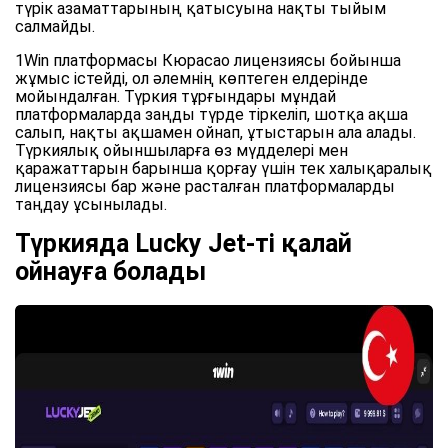
түрік азаматтарының қатысуына нақты тыйым
салмайды.
1Win платформасы Кюрасао лицензиясы бойынша
жұмыс істейді, ол әлемнің көптеген елдерінде
мойындалған. Түркия тұрғындары мұндай
платформаларда заңды түрде тіркеліп, шотқа ақша
салып, нақты ақшамен ойнап, ұтыстарын ала алады.
Түркиялық ойыншыларға өз мүдделері мен
қаражаттарын барынша қорғау үшін тек халықаралық
лицензиясы бар және расталған платформаларды
таңдау ұсынылады.
Түркияда Lucky Jet-ті қалай
ойнауға болады