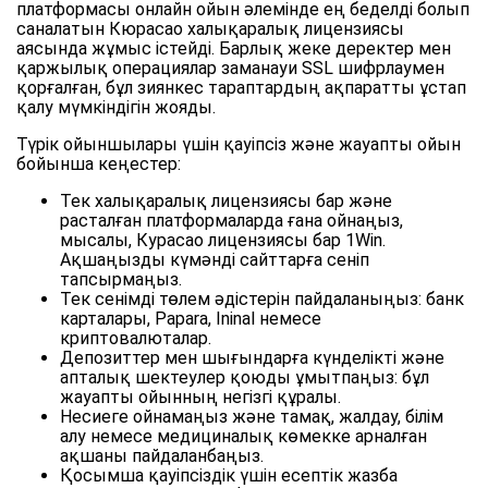
платформасы онлайн ойын әлемінде ең беделді болып
саналатын Кюрасао халықаралық лицензиясы
аясында жұмыс істейді. Барлық жеке деректер мен
қаржылық операциялар заманауи SSL шифрлаумен
қорғалған, бұл зиянкес тараптардың ақпаратты ұстап
қалу мүмкіндігін жояды.
Түрік ойыншылары үшін қауіпсіз және жауапты ойын
бойынша кеңестер:
Тек халықаралық лицензиясы бар және
расталған платформаларда ғана ойнаңыз,
мысалы, Курасао лицензиясы бар 1Win.
Ақшаңызды күмәнді сайттарға сеніп
тапсырмаңыз.
Тек сенімді төлем әдістерін пайдаланыңыз: банк
карталары, Papara, Ininal немесе
криптовалюталар.
Депозиттер мен шығындарға күнделікті және
апталық шектеулер қоюды ұмытпаңыз: бұл
жауапты ойынның негізгі құралы.
Несиеге ойнамаңыз және тамақ, жалдау, білім
алу немесе медициналық көмекке арналған
ақшаны пайдаланбаңыз.
Қосымша қауіпсіздік үшін есептік жазба