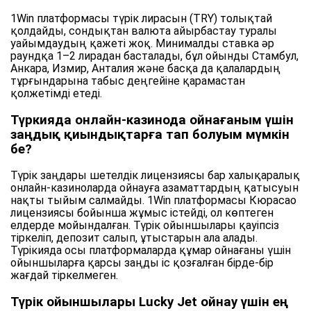
1Win платформасы түрік лирасын (TRY) толықтай
қолдайды, сондықтан валюта айырбастау туралы
уайымдаудың қажеті жоқ. Минималды ставка әр
раундқа 1–2 лирадан басталады, бұл ойынды Стамбул,
Анкара, Измир, Анталия және басқа да қалалардың
тұрғындарына табыс деңгейіне қарамастан
қолжетімді етеді.
Түркияда онлайн-казинода ойнағаным үшін
заңдық қиындықтарға тап болуым мүмкін
бе?
Түрік заңдары шетелдік лицензиясы бар халықаралық
онлайн-казиноларда ойнауға азаматтардың қатысуын
нақты тыйым салмайды. 1Win платформасы Кюрасао
лицензиясы бойынша жұмыс істейді, ол көптеген
елдерде мойындалған. Түрік ойыншылары қауіпсіз
тіркеліп, депозит салып, ұтыстарын ала алады.
Түрікияда осы платформаларда құмар ойнағаны үшін
ойыншыларға қарсы заңды іс қозғалған бірде-бір
жағдай тіркелмеген.
Түрік ойыншылары Lucky Jet ойнау үшін ең