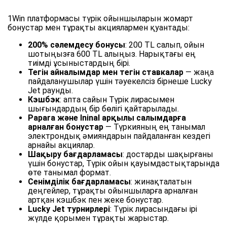
1Win платформасы түрік ойыншыларын жомарт
бонустар мен тұрақты акциялармен қуантады:
200% сәлемдесу бонусы
: 200 TL салып, ойын
шотыңызға 600 TL алыңыз. Нарықтағы ең
тиімді ұсыныстардың бірі.
Тегін айналымдар мен тегін ставкалар
— жаңа
пайдаланушылар үшін тәуекелсіз бірнеше Lucky
Jet раунды.
Кэшбэк
: апта сайын Түрік лирасымен
шығындардың бір бөлігі қайтарылады.
Papara және Ininal арқылы салымдарға
арналған бонустар
— Түркияның ең танымал
электрондық әмияндарын пайдаланған кездегі
арнайы акциялар.
Шақыру бағдарламасы
: достарды шақырғаны
үшін бонустар, Түрік ойын қауымдастықтарында
өте танымал формат.
Сенімділік бағдарламасы
: жинақталатын
деңгейлер, тұрақты ойыншыларға арналған
артқан кэшбэк пен жеке бонустар.
Lucky Jet турнирлері
: Түрік лирасындағы ірі
жүлде қорымен тұрақты жарыстар.