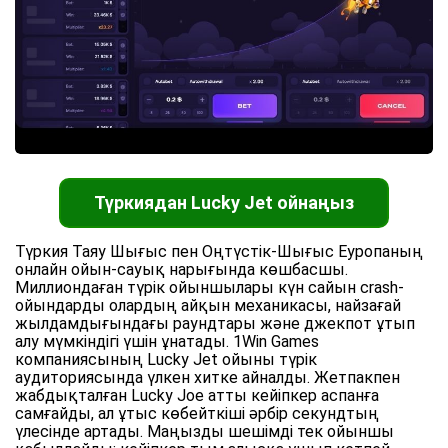
Түркиядан Lucky Jet ойнаңыз
Түркия Таяу Шығыс пен Оңтүстік-Шығыс Еуропаның
онлайн ойын-сауық нарығында көшбасшы.
Миллиондаған түрік ойыншылары күн сайын crash-
ойындарды олардың айқын механикасы, найзағай
жылдамдығындағы раундтары және джекпот ұтып
алу мүмкіндігі үшін ұнатады. 1Win Games
компаниясының Lucky Jet ойыны түрік
аудиториясында үлкен хитке айналды. Жетпакпен
жабдықталған Lucky Joe атты кейіпкер аспанға
самғайды, ал ұтыс көбейткіші әрбір секундтың
үлесінде артады. Маңызды шешімді тек ойыншы