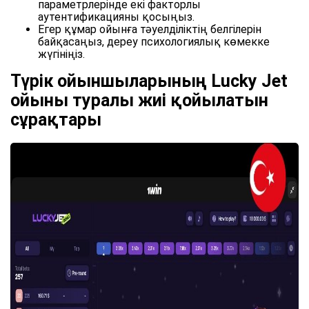
параметрлерінде екі факторлы
аутентификацияны қосыңыз.
Егер құмар ойынға тәуелділіктің белгілерін
байқасаңыз, дереу психологиялық көмекке
жүгініңіз.
Түрік ойыншыларының Lucky Jet
ойыны туралы жиі қойылатын
сұрақтары