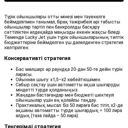
Түрік ойыншылары отты мінезі мен тәуекелге
бейімділігімен танымал, бірақ тәжірибелі әрі табысты
ойыншылар тәртіп пен банкроллды басқару
сәттіліктен әлдеқайда маңызды екенін жақсы біледі.
Төменде Lucky Jet үшін түрік ойыншыларының типтік
бюджеттеріне бейімделген үш дәлелденген стратегия
келтірілген:
Консервативті стратегия
Бәс мөлшері: әр раундқа 20-дан 50-ге дейін түрік
лирасы.
Ойыннан шығу: х1,5–х2 көбейткішімен.
Сабыр сақтау үшін автоматты ақша шығаруды
міндетті түрде қолданыңыз.
Жаңадан бастағандар мен бюджеті шектеулі
ойыншылар үшін ең қолайлы таңдау.
Практикалық мысал: біз 50 лираға бәс тігіп, x2-де
ақшаны автоматты түрде шығардық = 100 лира
алдық (таза пайда – 50 лира).
Теңгерімді стратегия