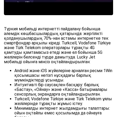
Түркия мобильді интернетті пайдалану бойынша
әлемдік көшбасшылардың қатарында: жергілікті
қолданушылардың 70%-нан астамы интернетке тек
смартфондар арқылы кіреді. Turkcell, Vodafone Türkiye
және Türk Telekom операторлары тұрақты 4G
қамтуды қамтамасыз етеді және ел бойынша 5G
желілерін белсенді түрде дамытуда. Lucky Jet
мобильді ойынға мінсіз оңтайландырылған:
Android және iOS жүйелеріне арналған ресми 1Win
қосымшасы негізгі нұсқадағы барлық
мүмкіндіктерді ұсынады.
Интуитивті бір саусақпен басқару: барлық
«Бастау», «Ойнау» және «Касса» батырмалары
сенсорлық экрандарға оңтайландырылған.
Turkcell, Vodafone Türkiye және Türk Telekom ұялы
желілерінде тұрақты жұмыс істеу.
Минималды интернет жылдамдығы талаптары:
ойын оңтайлы емес қосылымда да ойнауға