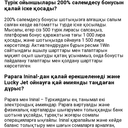
Түрік ойыншылары 200% сәлемдесу бонусын
қалай іске қосады?
200% сәлемдесу бонусы шотыңызға алғашқы салым
салған кезде автоматты түрде іске қосылады.
Мысалы, егер сіз 500 түрік лирасы салсаңыз,
платформа бонус қаражатына тағы 1 000 лира
қосады, және шотыңызда ойнауға 1 500 лира
көрсетіледі. Активтендіруден бұрын ресми 1Win
сайтындағы ашылу шарттары мен талаптарын
мұқият оқып шығуды қатаң ұсынамыз, онда бонусты
пайдалану талаптары мен қолдану шарттары
көрсетілген.
Papara Ininal-дан қалай ерекшеленеді және
Lucky Jet ойнауға қай әмиянды таңдаған
дұрыс?
Papara мен Ininal – Түркиядағы ең танымал екі
электрондық әмияндар. Papara виртуалды және
физикалық карталарды шығарумен толыққанды банк
шотына ұқсайды, тұрақты жоғары сомалы
операцияларға ыңғайлы. Ininal қарапайым және кейде
баланс толықтыру мен шағын сомаларға арналған,