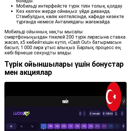
болады.
Мобильді интерфейсте түрік тілін толық қолдау.
Кез келген жерде ойнаңыз: үйде диванда,
Стамбулдың көлік кептелісінде, кафеде кезекте
тұрғанда немесе Анталиядағы жағажайда.
Мобильді ойынның нақты мысалы:
смартфоныңыздан тікелей 200 түрік лирасына ставка
жасап, x5 көбейткішін күтіп, «Cash Out» батырмасын
басып, 1 000 лира ұтыс алыңыз. Барлық процесс ең
көбі бірнеше секундты алады.
Түрік ойыншылары үшін бонустар
мен акциялар