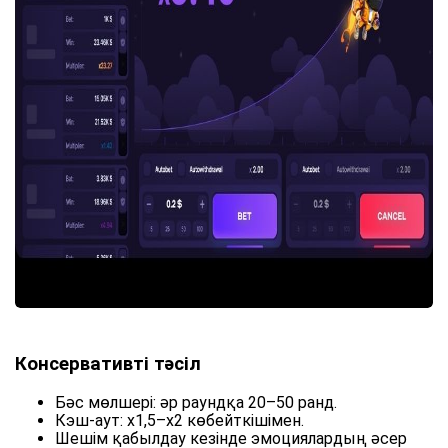
Консервативті тәсіл
Бәс мөлшері: әр раундқа 20–50 ранд.
Кэш-аут: х1,5–х2 көбейткішімен.
Шешім қабылдау кезінде эмоциялардың әсер