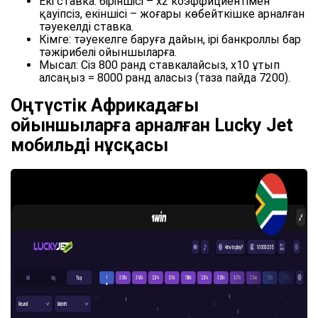
Екі ставка: біріншісі – x2 коэффициентімен
қауіпсіз, екіншісі – жоғары көбейткішке арналған
тәуекелді ставка.
Кімге: тәуекелге баруға дайын, ірі банкроллы бар
тәжірибелі ойыншыларға.
Мысал: Сіз 800 ранд ставкалайсыз, x10 ұтып
алсаңыз = 8000 ранд аласыз (таза пайда 7200).
Оңтүстік Африкадағы
ойыншыларға арналған Lucky Jet
мобильді нұсқасы