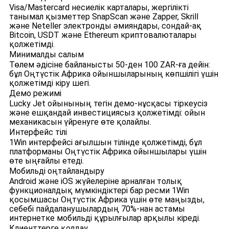
Visa/Mastercard несиелік карталары, жергілікті
танымал қызметтер SnapScan және Zapper, Skrill
және Neteller электронды әмияндары, сондай-ақ
Bitcoin, USDT және Ethereum криптовалюталары
қолжетімді.
Минималды салым
Төлем әдісіне байланысты 50-ден 100 ZAR-ға дейін:
бұл Оңтүстік Африка ойыншыларының көпшілігі үшін
қолжетімді кіру шегі.
Демо режимі
Lucky Jet ойынының тегін демо-нұсқасы тіркеусіз
және ешқандай инвестициясыз қолжетімді: ойын
механикасын үйренуге өте қолайлы.
Интерфейс тілі
1Win интерфейсі ағылшын тілінде қолжетімді, бұл
платформаны Оңтүстік Африка ойыншылары үшін
өте ыңғайлы етеді.
Мобильді оңтайландыру
Android және iOS жүйелеріне арналған толық
функционалдық мүмкіндіктері бар ресми 1Win
қосымшасы Оңтүстік Африка үшін өте маңызды,
себебі пайдаланушылардың 70%-нан астамы
интернетке мобильді құрылғылар арқылы кіреді.
Клиенттерге қолдау