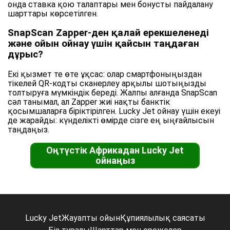
онда ставка қою талаптары мен бонусты пайдалану
шарттары көрсетілген.
SnapScan Zapper-ден қалай ерекшеленеді
және ойын ойнау үшін қайсын таңдаған
дұрыс?
Екі қызмет те өте ұқсас: олар смартфоныңыздан
тікелей QR-кодты сканерлеу арқылы шотыңызды
толтыруға мүмкіндік береді. Жалпы алғанда SnapScan
сәл танымал, ал Zapper жиі нақты банктік
қосымшаларға біріктірілген. Lucky Jet ойнау үшін екеуі
де жарайды: күнделікті өмірде сізге ең ыңғайлысын
таңдаңыз.
Оңтүстік Африкадан Lucky Jet
ойнаңыз
Lucky Jet
Жауапты ойын
Құпиялылық саясаты