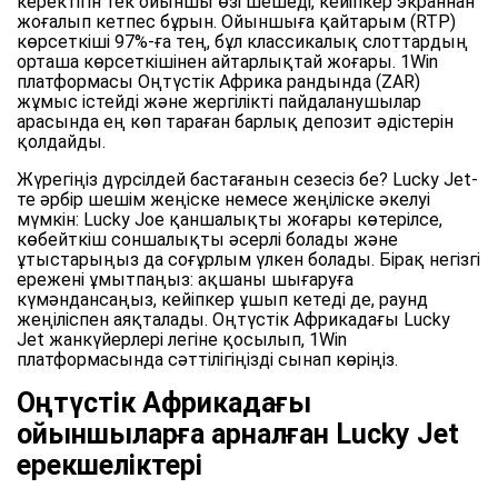
керектігін тек ойыншы өзі шешеді, кейіпкер экраннан
жоғалып кетпес бұрын. Ойыншыға қайтарым (RTP)
көрсеткіші 97%-ға тең, бұл классикалық слоттардың
орташа көрсеткішінен айтарлықтай жоғары. 1Win
платформасы Оңтүстік Африка рандында (ZAR)
жұмыс істейді және жергілікті пайдаланушылар
арасында ең көп тараған барлық депозит әдістерін
қолдайды.
Жүрегіңіз дүрсілдей бастағанын сезесіз бе? Lucky Jet-
те әрбір шешім жеңіске немесе жеңіліске әкелуі
мүмкін: Lucky Joe қаншалықты жоғары көтерілсе,
көбейткіш соншалықты әсерлі болады және
ұтыстарыңыз да соғұрлым үлкен болады. Бірақ негізгі
ережені ұмытпаңыз: ақшаны шығаруға
күмәндансаңыз, кейіпкер ұшып кетеді де, раунд
жеңіліспен аяқталады. Оңтүстік Африкадағы Lucky
Jet жанкүйерлері легіне қосылып, 1Win
платформасында сәттілігіңізді сынап көріңіз.
Оңтүстік Африкадағы
ойыншыларға арналған Lucky Jet
ерекшеліктері