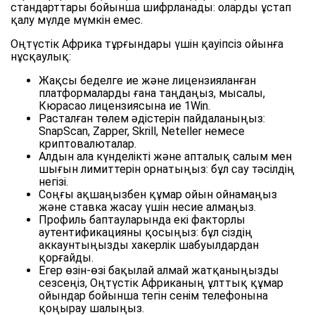
стандарттары бойынша шифрланады: оларды ұстап
қалу мүлде мүмкін емес.
Оңтүстік Африка тұрғындары үшін қауіпсіз ойынға
нұсқаулық:
Жақсы беделге ие және лицензияланған
платформаларды ғана таңдаңыз, мысалы,
Кюрасао лицензиясына ие 1Win.
Расталған төлем әдістерін пайдаланыңыз:
SnapScan, Zapper, Skrill, Neteller немесе
криптовалюталар.
Алдын ала күнделікті және апталық салым мен
шығын лимиттерін орнатыңыз: бұл сау тәсілдің
негізі.
Соңғы ақшаңызбен құмар ойын ойнамаңыз
және ставка жасау үшін несие алмаңыз.
Профиль баптауларында екі факторлы
аутентификацияны қосыңыз: бұл сіздің
аккаунтыңызды хакерлік шабуылдардан
қорғайды.
Егер өзін-өзі бақылай алмай жатқаныңызды
сезсеңіз, Оңтүстік Африканың ұлттық құмар
ойындар бойынша тегін сенім телефонына
қоңырау шалыңыз.