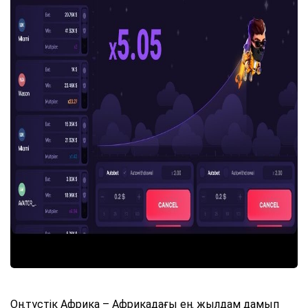
Оңтүстік Африка – Африкадағы ең жылдам дамып