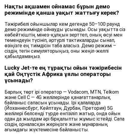
Нақты ақшамен ойнамас бұрын демо
режимінде қанша уақыт жаттығу керек?
Тәжірибелі ойыншылар кем дегенде 50–100 раунд
демо режимінде ойнауды ұсынады. Осы уақытта сіз
көбейткіштің мінез-құлқын зерттеп, оның өсуі мен
төмендеуін түсініп, әртүрлі тактикаларды сынап,
өзіңізге ең тиімдісін таба аласыз. Демо режимі –
сіздің тегін симуляторыңыз, оны жеңіл-желпі
қабылдамаңыз.
Lucky Jet-те ең тұрақты ойын тәжірибесін
қай Оңтүстік Африка ұялы операторы
ұсынады?
Барлық төрт ірі оператор — Vodacom, MTN, Telkom
және Cell C — 4G желілерінде қанағаттанарлық
байланыс сапасын ұсынады. Ірі қалаларда
(Йоханнесбург, Кейптаун, Дурбан, Претория) 5G
желілері белсенді түрде енгізіліп жатыр, онда ойын
одан да жылдам әрі бірқалыпты жұмыс істейді. Сапа
сіздің орналасқан жеріңізге және мұнараның
ағымдағы жүктемесіне байланысты.