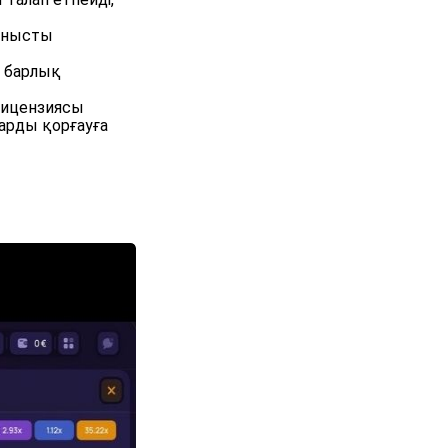
ланысты
е барлық
 лицензиясы
арды қорғауға