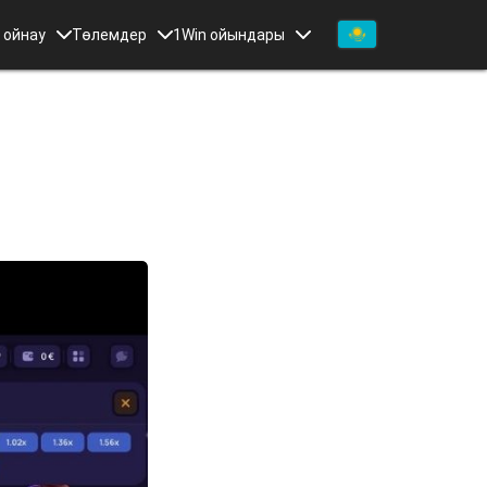
 ойнау
Төлемдер
1Win ойындары