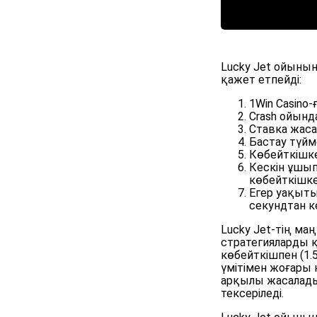
Lucky Jet ойынын
қажет етпейді:
1Win Casino
Crash ойынд
Ставка жаса
Бастау түйм
Көбейткішке
Кескін ұшып
көбейткішке
Егер уақыты
секундтан к
Lucky Jet-тің маң
стратегияларды қ
көбейткішпен (1.
үмітімен жоғары 
арқылы жасалады 
тексеріледі.