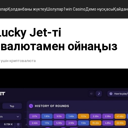
ялар
Қолданбаны жүктеу
Шолулар
1win Casino
Демо нұсқасы
Қайдан
Lucky Jet-ті
овалютамен ойнаңыз
 үшін криптовалюта