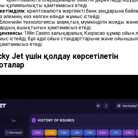
ры құпиялылықты қамтамасыз етеді.
етімділік
: криптовалюта жергілікті банк заңдарына бай
 әлемнің кез келген елінде жұмыс істейді.
 Блокчейн технологиясы алаяқтық мүмкіндігін жояды жән
лардың ашықтығын қамтамасыз етеді.
цензиясы
: 1Win Casino халықаралық Кюрасао құмар ойын
ыс істейді, бұл әділ ойын стандарттарына және ойыншыл
 қамтамасыз етеді.
cky Jet үшін қолдау көрсетілетін
юталар