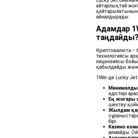
Lucky Jet ойыны
айтарлықтай жоға
қайтарылатынын б
айналдырады.
Адамдар 1W
таңдайды
Криптовалюта – 
технологиясы ар
лицензиясы бойын
қабылдайды және
1Win-де Lucky J
Минималды 
әдістері ара
Ең жоғары 
шектеу қойм
Жылдам қар
сұраныстары
бірі.
Казино ком
алмайды. Ой
Анонимділі