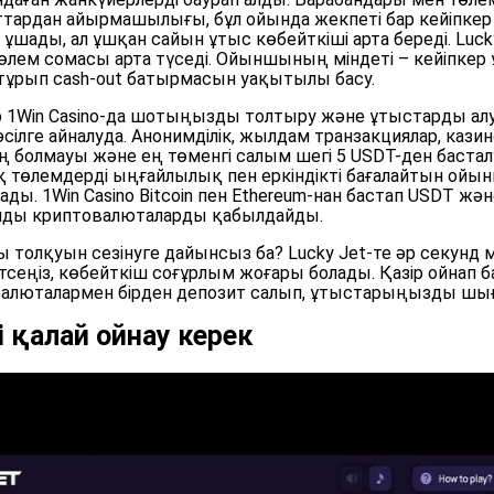
тардан айырмашылығы, бұл ойында жекпеті бар кейіпкер L
 ұшады, ал ұшқан сайын ұтыс көбейткіші арта береді. Luc
лем сомасы арта түседі. Ойыншының міндеті – кейіпкер
тұрып cash-out батырмасын уақытылы басу.
 1Win Casino-да шотыңызды толтыру және ұтыстарды алу
сілге айналуда. Анонимділік, жылдам транзакциялар, казин
 болмауы және ең төменгі салым шегі 5 USDT-ден баста
төлемдерді ыңғайлылық пен еркіндікті бағалайтын ойын
ды. 1Win Casino Bitcoin пен Ethereum-нан бастап USDT және
ымды криптовалюталарды қабылдайды.
толқуын сезінуге дайынсыз ба? Lucky Jet-те әр секунд
тсеңіз, көбейткіш соғұрлым жоғары болады. Қазір ойнап 
овалюталармен бірден депозит салып, ұтыстарыңызды шы
і қалай ойнау керек