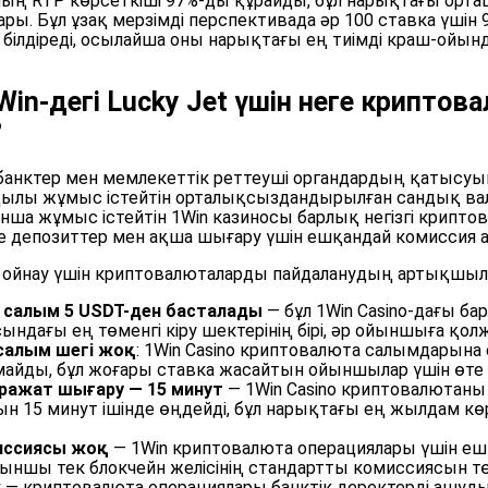
ның RTP көрсеткіші 97%-ды құрайды, бұл нарықтағы орта
ры. Бұл ұзақ мерзімді перспективада әр 100 ставка үшін 9
ілдіреді, осылайша оны нарықтағы ең тиімді краш-ойынд
in-дегі Lucky Jet үшін неге крипто
?
банктер мен мемлекеттік реттеуші органдардың қатысуы
қылы жұмыс істейтін орталықсыздандырылған сандық ва
ша жұмыс істейтін 1Win казиносы барлық негізгі крипт
 депозиттер мен ақша шығару үшін ешқандай комиссия 
et ойнау үшін криптовалюталарды пайдаланудың артықшы
салым 5 USDT-ден басталады
— бұл 1Win Casino-дағы ба
сындағы ең төменгі кіру шектерінің бірі, әр ойыншыға қолж
салым шегі жоқ
: 1Win Casino криптовалюта салымдарына
айды, бұл жоғары ставка жасайтын ойыншылар үшін өте
ажат шығару — 15 минут
— 1Win Casino криптовалютан
н 15 минут ішінде өңдейді, бұл нарықтағы ең жылдам кө
иссиясы жоқ
— 1Win криптовалюта операциялары үшін е
ыншы тек блокчейн желісінің стандартты комиссиясын тө
к
— криптовалюта операциялары банктік деректерді ашуды 