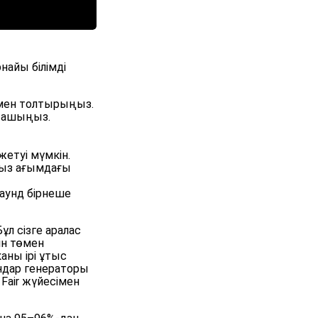
айы білімді
амен толтырыңыз.
н ашыңыз.
жетуі мүмкін.
ңыз ағымдағы
аунд бірнеше
ұл сізге аралас
ін төмен
аны ірі ұтыс
андар генераторы
Fair жүйесімен