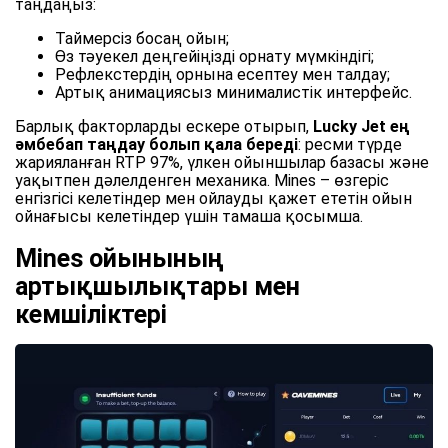
таңдаңыз:
Таймерсіз босаң ойын;
Өз тәуекел деңгейіңізді орнату мүмкіндігі;
Рефлекстердің орнына есептеу мен талдау;
Артық анимациясыз минималистік интерфейс.
Барлық факторларды ескере отырып,
Lucky Jet ең
әмбебап таңдау болып қала береді
: ресми түрде
жарияланған RTP 97%, үлкен ойыншылар базасы және
уақытпен дәлелденген механика. Mines – өзгеріс
енгізгісі келетіндер мен ойлауды қажет ететін ойын
ойнағысы келетіндер үшін тамаша қосымша.
Mines ойынының
артықшылықтары мен
кемшіліктері