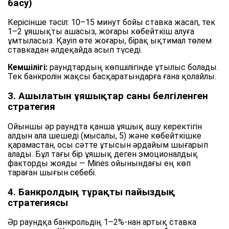
басу)
Керісінше тәсіл: 10–15 минут бойы ставка жасап, тек
1–2 ұяшықты ашасыз, жоғары көбейткіш алуға
ұмтыласыз. Қауіп өте жоғары, бірақ ықтимал төлем
ставкадан әлдеқайда асып түседі.
Кемшілігі:
раундтардың көпшілігінде ұтылыс болады.
Тек банкролін жақсы басқаратындарға ғана қолайлы.
3. Ашылатын ұяшықтар саны белгіленген
стратегия
Ойыншы әр раундта қанша ұяшық ашу керектігін
алдын ала шешеді (мысалы, 5) және көбейткішке
қарамастан, осы сәтте ұтысын әрдайым шығарып
алады. Бұл тағы бір ұяшық деген эмоционалдық
факторды жояды — Mines ойынындағы ең көп
тараған шығын себебі.
4. Банкролдың тұрақты пайыздық
стратегиясы
Әр раундқа банкрольдің 1–2%-нан артық ставка