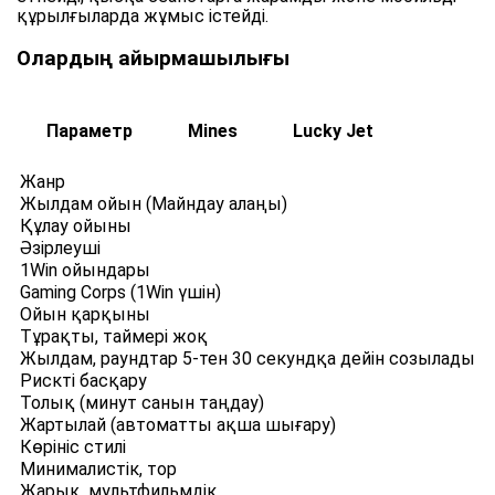
құрылғыларда жұмыс істейді.
Олардың айырмашылығы
Параметр
Mines
Lucky Jet
Жанр
Жылдам ойын (Майндау алаңы)
Құлау ойыны
Әзірлеуші
1Win ойындары
Gaming Corps (1Win үшін)
Ойын қарқыны
Тұрақты, таймері жоқ
Жылдам, раундтар 5-тен 30 секундқа дейін созылады
Рискті басқару
Толық (минут санын таңдау)
Жартылай (автоматты ақша шығару)
Көрініс стилі
Минималистік, тор
Жарық, мультфильмдік