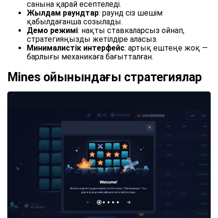
санына қарай есептеледі.
Жылдам раундтар
: раунд сіз шешім
қабылдағанша созылады.
Демо режимі
: нақты ставкаларсыз ойнап,
стратегияңызды жетілдіре аласыз.
Минималистік интерфейс
: артық ештеңе жоқ —
барлығы механикаға бағытталған.
Mines ойынындағы стратегиялар