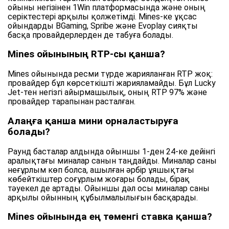
ойыны негізінен 1Win платформасында және оның
серіктестері арқылы қолжетімді. Mines-ке ұқсас
ойындарды BGaming, Spribe және Evoplay сияқты
басқа провайдерлерден де табуға болады.
Mines ойынының RTP-сы қанша?
Mines ойынында ресми түрде жарияланған RTP жоқ:
провайдер бұл көрсеткішті жарияламайды. Бұл Lucky
Jet-тен негізгі айырмашылық, оның RTP 97% және
провайдер тарапынан расталған.
Алаңға қанша мини орналастыруға
болады?
Раунд басталар алдында ойыншы 1-ден 24-ке дейінгі
аралықтағы миналар санын таңдайды. Миналар саны
неғұрлым көп болса, ашылған әрбір ұяшықтағы
көбейткіштер соғұрлым жоғары болады, бірақ
тәуекел де артады. Ойыншы дәл осы миналар саны
арқылы ойынның құбылмалылығын басқарады.
Mines ойынында ең төменгі ставка қанша?