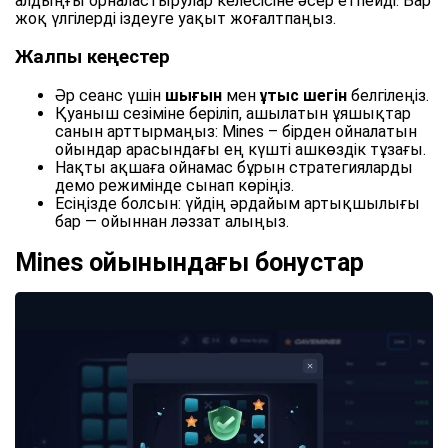
алдыңғы орналастырулар келесісіне әсер етпейді. Бар
жоқ үлгілерді іздеуге уақыт жоғалтпаңыз.
Жалпы кеңестер
Әр сеанс үшін
шығын
мен
ұтыс шегін
белгілеңіз.
Қуаныш сезіміне беріліп, ашылатын ұяшықтар
санын арттырмаңыз: Mines – бірден ойналатын
ойындар арасындағы ең күшті ашкөздік тұзағы.
Нақты ақшаға ойнамас бұрын стратегияларды
демо режимінде сынап көріңіз.
Есіңізде болсын: үйдің әрдайым артықшылығы
бар — ойыннан ләззат алыңыз.
Mines ойынындағы бонустар