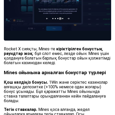
Rocket X сияқты, Mines-те
кіріктірілген бонустық
раундтар жоқ
: бұл слот емес, лезде ойын. Mines үшін
қолдануға болатын барлық бонустар ойын қолжетімді
болатын казинодан келеді.
Mines ойынына арналған бонустар түрлері
Қош келдіңіз бонусы.
1Win және серіктес казинолар
алғашқы депозитке (+100% немесе одан жоғары)
бонус ұсынады. Бұл қаражатты Mines ойынында
ставка талаптары орындалғаннан кейін пайдалануға
болады.
Тегін ставкалар.
Mines қоса алғанда, жедел
ойындарға арналған тегін ставкалар. Осы