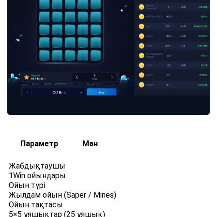
Параметр
Мән
Жабдықтаушы
1Win ойындары
Ойын түрі
Жылдам ойын (Saper / Mines)
Ойын тақтасы
5×5 ұяшықтар (25 ұяшық)