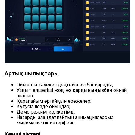
Артықшылықтары
Ойыншы тәуекел деңгейін өзі басқарады;
Уақыт өлшегіші жоқ: өз қарқыныңызбен ойнай
аласыз;
Қарапайым әрі айқын ережелер;
Күтусіз лезде ойындар;
Демо режимі қолжетімді;
Назарды алаңдатпайтын анимацияларсыз
минималистік интерфейс.
Кемшіліктері