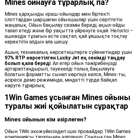
Mines ойнауға тұрарлық па?
Mines қарқынды краш-ойындар мен біртекті
слоттардан шаршаған ойыншылар үшін сергітетін
жаңалық. Ойын бақылау сезімін береді, ақыл-ойды
талап етеді және бір уақытта үйренуге оңай. Негізгісі –
ашкөздік тұзағын есте сақтап, қай ұяшықта тоқтау
керектігін алдын ала шешу.
Ашық техникалық көрсеткіштерге сүйенетіндер үшін
97% RTP көрсетілген Lucky Jet ең сенімді таңдау
болып қала береді
. Ал егер ойын тәжірибеңізді
әртараптандырып, тәуекелді толық бақылауға
болатын форматты сынап көргіңіз келсе, Mines-ты,
әсіресе демо режимінде, міндетті түрде байқап
көруге тұрарлық.
1Win Games ұсынған Mines ойыны
туралы жиі қойылатын сұрақтар
Mines ойынын кім әзірлеген?
Ойын 1Win экожүйесіндегі ішкі провайдер 1Win Games
компаниясы тарапынан әзірленді. Сондықтан Mines