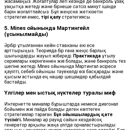
жасамаңыз. Жоғалтулар легі кезінде де банкроль ұзақ
уақытқа жетеді және бірнеше сәтсіз минут ішінде
бәрін жоғалтпайсыз. Бұл жеңіске жеткізетін
стратегия емес,
тірі қалу
стратегиясы.
5. Mines ойынында Мартингейл
(ұсынылмайды)
Әрбір ұтылғаннан кейін ставканы екі есе
арттырыңыз. Теорияда бір ғана жеңіс барлық
шығындарды жауып жібереді.
Практикада
ұтылу
сериялары көрінгеннен жиі болады, және банкроль тез
шегіне жетеді. Mines ойынында Мартингал әсіресе
қауіпті, себебі ойыншы тәуекелді өзі басқарады және
қысым астында ең нашар шешімдер қабылдай
бастайды.
Үлгілер мен ыстық нүктелер туралы миф
Интернетте миналар бұрыштарда немесе диагонал
бойымен жиі пайда болады деген көптеген
стратегиялар тараған.
Бұл ойыншылардың қате
түсінігі.
Миналар әр раунд сайын кездейсоқ
генератор арқылы жаңа үлгіде орналастырылады: