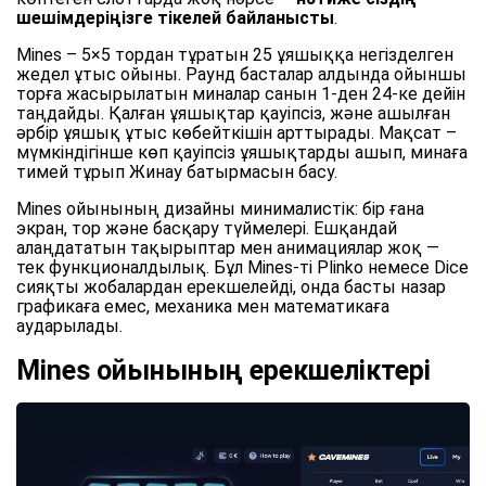
шешімдеріңізге тікелей байланысты
.
Mines – 5×5 тордан тұратын 25 ұяшыққа негізделген
жедел ұтыс ойыны. Раунд басталар алдында ойыншы
торға жасырылатын миналар санын 1-ден 24-ке дейін
таңдайды. Қалған ұяшықтар қауіпсіз, және ашылған
әрбір ұяшық ұтыс көбейткішін арттырады. Мақсат –
мүмкіндігінше көп қауіпсіз ұяшықтарды ашып, минаға
тимей тұрып Жинау батырмасын басу.
Mines ойынының дизайны минималистік: бір ғана
экран, тор және басқару түймелері. Ешқандай
алаңдататын тақырыптар мен анимациялар жоқ —
тек функционалдылық. Бұл Mines-ті Plinko немесе Dice
сияқты жобалардан ерекшелейді, онда басты назар
графикаға емес, механика мен математикаға
аударылады.
Mines ойынының ерекшеліктері