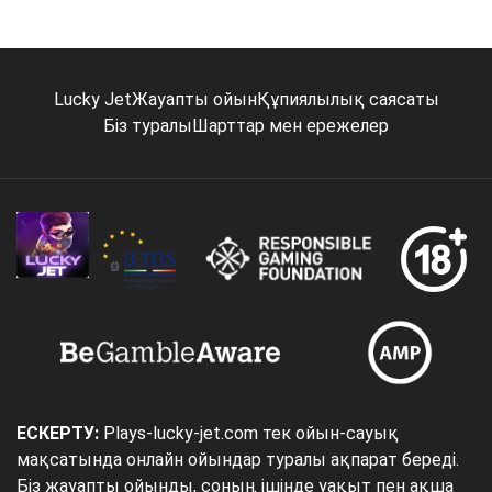
Lucky Jet
Жауапты ойын
Құпиялылық саясаты
Біз туралы
Шарттар мен ережелер
ЕСКЕРТУ:
Plays-lucky-jet.com тек ойын-сауық
мақсатында онлайн ойындар туралы ақпарат береді.
Біз жауапты ойынды, соның ішінде уақыт пен ақша