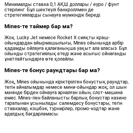
Минималды ставка 0,1 АҚШ доллары / еуро / фунт
стерлинг. Бұл шектеулі банкроллмен де
стратегияларды сынауға мүмкіндік береді.
Mines-те таймер бар ма?
Жоқ. Lucky Jet немесе Rocket X сияқты краш-
ойындардан айырмашылығы, Mines ойынында әрбір
қадамды ойлауға қалағаныңша уақыт ала аласыз. Бұл
ойынды стратегиялық етеді және асығыс ойнағанды
ұнатпайтындарға өте қолайлы.
Mines-те бонус раундтары бар ма?
Жоқ, Mines ойынында кіріктірілген бонустық раундтар,
тегін айналымдар немесе мини-ойындар жоқ; ол шын
мәнінде бірден ойнауға арналған ойын, слот-машина
емес. Mines-пен байланысты барлық бонустар казино
тарапынан ұсынылады: сәлемдесу бонустары, тегін
ставкалар, кэшбэк, турнирлер, промо-кодтар және
адалдық бағдарламасы.