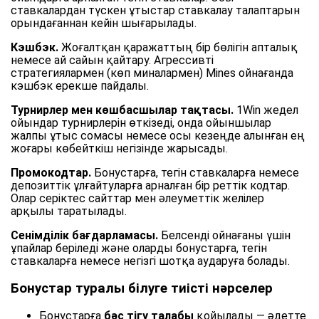
ставкалардан түскен ұтыстар ставкалау талаптарын
орындағаннан кейін шығарылады.
Кэшбэк.
Жоғалтқан қаражаттың бір бөлігін апталық
немесе ай сайын қайтару. Агрессивті
стратегиялармен (көп миналармен) Mines ойнағанда
кэшбэк ерекше пайдалы.
Турнирлер мен көшбасшылар тақтасы.
1Win жедел
ойындар турнирлерін өткізеді, онда ойыншылар
жалпы ұтыс сомасы немесе осы кезеңде алынған ең
жоғары көбейткіш негізінде жарысады.
Промокодтар.
Бонустарға, тегін ставкаларға немесе
депозиттік ұлғайтуларға арналған бір реттік кодтар.
Олар серіктес сайттар мен әлеуметтік желілер
арқылы таратылады.
Сенімділік бағдарламасы.
Белсенді ойнағаны үшін
ұпайлар беріледі және оларды бонустарға, тегін
ставкаларға немесе негізгі шотқа аударуға болады.
Бонустар туралы білуге тиісті нәрселер
Бонустарға
бәс тігу талабы
қойылады — әдетте