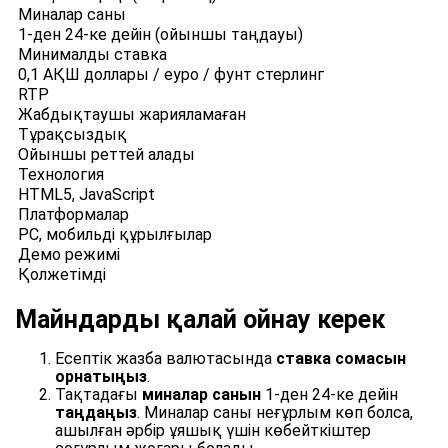
Миналар саны
1-ден 24-ке дейін (ойыншы таңдауы)
Минималды ставка
0,1 АҚШ доллары / еуро / фунт стерлинг
RTP
Жабдықтаушы жарияламаған
Тұрақсыздық
Ойыншы реттей алады
Технология
HTML5, JavaScript
Платформалар
PC, мобильді құрылғылар
Демо режимі
Қолжетімді
Майндарды қалай ойнау керек
Есептік жазба валютасында
ставка сомасын
орнатыңыз
.
Тақтадағы
миналар санын
1-ден 24-ке дейін
таңдаңыз
. Миналар саны неғұрлым көп болса,
ашылған әрбір ұяшық үшін көбейткіштер