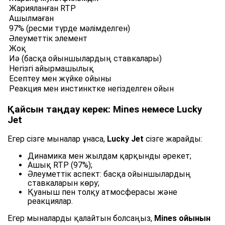
Жарияланған RTP
Ашылмаған
97% (ресми түрде мәлімделген)
Әлеуметтік элемент
Жоқ
Иә (басқа ойыншылардың ставкалары)
Негізгі айырмашылық
Есептеу мен жүйке ойыны
Реакция мен инстинктке негізделген ойын
Қайсын таңдау керек: Mines немесе Lucky
Jet
Егер сізге мыналар ұнаса,
Lucky Jet
сізге жарайды:
Динамика мен жылдам қарқынды әрекет;
Ашық RTP (97%);
Әлеуметтік аспект: басқа ойыншылардың
ставкаларын көру;
Қуаныш пен толқу атмосферасы және
реакциялар.
Егер мыналарды қалайтын болсаңыз,
Mines ойынын