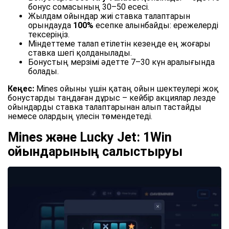
бонус сомасының 30–50 есесі.
Жылдам ойындар жиі ставка талаптарын
орындауда
100%
есепке алынбайды: ережелерді
тексеріңіз.
Міндеттеме талап етілетін кезеңде ең жоғары
ставка шегі қолданылады.
Бонустың мерзімі әдетте 7–30 күн аралығында
болады.
Кеңес:
Mines ойыны үшін қатаң ойын шектеулері жоқ
бонустарды таңдаған дұрыс – кейбір акциялар лезде
ойындарды ставка талаптарынан алып тастайды
немесе олардың үлесін төмендетеді.
Mines және Lucky Jet: 1Win
ойындарының салыстыруы