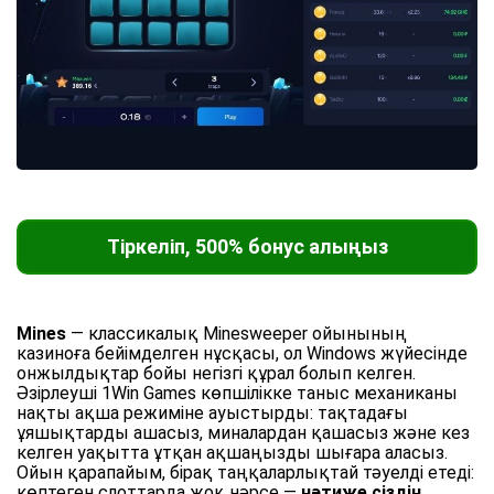
Тіркеліп, 500% бонус алыңыз
Mines
— классикалық Minesweeper ойынының
казиноға бейімделген нұсқасы, ол Windows жүйесінде
онжылдықтар бойы негізгі құрал болып келген.
Әзірлеуші 1Win Games көпшілікке таныс механиканы
нақты ақша режиміне ауыстырды: тақтадағы
ұяшықтарды ашасыз, миналардан қашасыз және кез
келген уақытта ұтқан ақшаңызды шығара аласыз.
Ойын қарапайым, бірақ таңқаларлықтай тәуелді етеді:
көптеген слоттарда жоқ нәрсе —
нәтиже сіздің