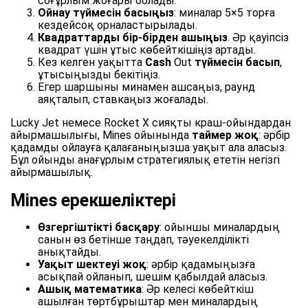
соғұрлым жоғары болады.
Ойнау түймесін басыңыз
: миналар 5×5 торға
кездейсоқ орналастырылады.
Квадраттарды бір-бірден ашыңыз
. Әр қауіпсіз
квадрат үшін ұтыс көбейткішіңіз артады.
Кез келген уақытта
Cash
Out
түймесін басып
,
ұтысыңызды бекітіңіз.
Егер шаршыны минамен ашсаңыз, раунд
аяқталып, ставкаңыз жоғалады.
Lucky Jet немесе Rocket X сияқты краш-ойындардан
айырмашылығы, Mines ойынында
таймер жоқ
: әрбір
қадамды ойлауға қалағаныңызша уақыт ала аласыз.
Бұл ойынды анағұрлым стратегиялық ететін негізгі
айырмашылық.
Mines ерекшеліктері
Өзгергіштікті басқару
: ойыншы миналардың
санын өз бетінше таңдап, тәуекелділікті
анықтайды.
Уақыт шектеуі жоқ
: әрбір қадамыңызға
асықпай ойланып, шешім қабылдай аласыз.
Ашық математика
: Әр келесі көбейткіш
ашылған төртбұрыштар мен миналардың