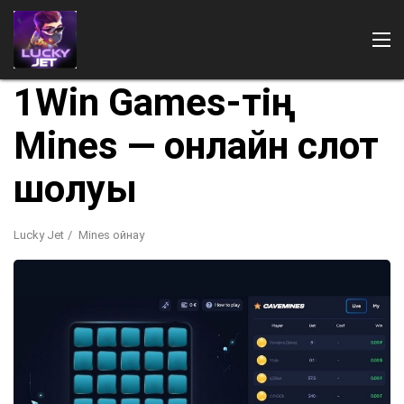
1Win Games-тің
Mines — онлайн слот
шолуы
Lucky Jet
Mines ойнау
Қайдан ойнау
Төлемдер
1Win ойындары