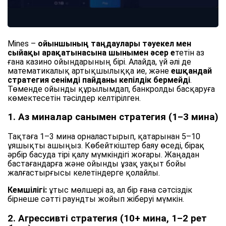
Mines –
ойыншының таңдаулары тәуекел мен
сыйақы арақатынасына шынымен әсер е
тетін аз
ғана казино ойындарының бірі. Алайда, үй әлі де
математикалық артықшылыққа ие, және
ешқандай
стратегия сенімді пайданы кепілдік бермейді
.
Төменде ойынды құрылымдап, банкролды басқаруға
көмектесетін тәсілдер келтірілген.
1. Аз миналар санымен стратегия (1–3 мина)
Тақтаға 1–3 мина орналастырып, қатарынан 5–10
ұяшықты ашыңыз. Көбейткіштер баяу өседі, бірақ
әрбір басуда тірі қалу мүмкіндігі жоғары. Жаңадан
бастағандарға және ойынды ұзақ уақыт бойы
жалғастырғысы келетіндерге қолайлы.
Кемшілігі:
ұтыс мөлшері аз, ал бір ғана сәтсіздік
бірнеше сәтті раундты жойып жіберуі мүмкін.
2. Агрессивті стратегия (10+ мина, 1–2 рет