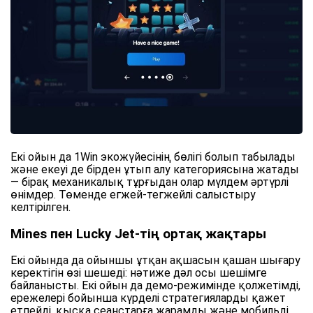
Екі ойын да 1Win экожүйесінің бөлігі болып табылады
және екеуі де бірден ұтып алу категориясына жатады
— бірақ механикалық тұрғыдан олар мүлдем әртүрлі
өнімдер. Төменде егжей-тегжейлі салыстыру
келтірілген.
Mines пен Lucky Jet-тің ортақ жақтары
Екі ойында да ойыншы ұтқан ақшасын қашан шығару
керектігін өзі шешеді: нәтиже дәл осы шешімге
байланысты. Екі ойын да демо-режимінде қолжетімді,
ережелері бойынша күрделі стратегияларды қажет
етпейді, қысқа сеанстарға жарамды және мобильді