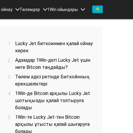
 ойнау
Төлемдер
1Win ойындары
Lucky Jet биткоинмен қалай ойнау
керек
Адамдар 1Win-дегі Lucky Jet үшін
неге Bitcoin таңдайды?
Төлем әдісі ретінде Биткойнның
ерекшеліктері
1Win-де Bitcoin арқылы Lucky Jet
шотыңызды қалай толтыруға
болады
1Win-те Lucky Jet-тен Bitcoin
арқылы ұтысты қалай шығаруға
болады