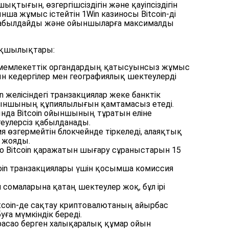
қтығын, өзгергішсіздігін және қауіпсіздігін
ша жұмыс істейтін 1Win казиносы Bitcoin-ді
де қабылдайды және ойыншыларға максималды
ртықшылықтары:
ен мемлекеттік органдардың қатысуынсыз жұмыс
ын кедергілер мен географиялық шектеулерді
oin желісіндегі транзакциялар жеке банктік
йыншының құпиялылығын қамтамасыз етеді.
нда Bitcoin ойыншының тұратын еліне
теулерсіз қабылданады.
я өзгермейтін блокчейнде тіркеледі, алаяқтық
н жояды.
no Bitcoin қаражатын шығару сұраныстарын 15
coin транзакциялары үшін қосымша комиссия
м сомаларына қатаң шектеулер жоқ, бұл ірі
itcoin-де сақтау криптовалютаның айырбас
ға мүмкіндік береді.
расао берген халықаралық құмар ойын