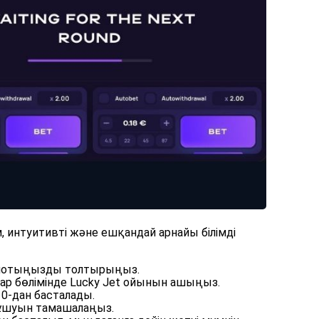
 интуитивті және ешқандай арнайы білімді
лы шотыңызды толтырыңыз.
р бөлімінде Lucky Jet ойынын ашыңыз.
10-дан басталады.
 ұшуын тамашалаңыз.