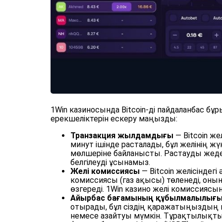
1Win казиносында Bitcoin-ді пайдаланбас бұр
ерекшеліктерін ескеру маңызды:
Транзакция жылдамдығы
— Bitcoin же
минут ішінде расталады, бұл желінің ж
мөлшеріне байланысты. Растауды жеде
белгілеуді ұсынамыз.
Желі комиссиясы
— Bitcoin желісіндегі
комиссиясы (газ ақысы) төленеді, оны
өзгереді. 1Win казино желі комиссияс
Айырбас бағамының құбылмалылығ
отырады, бұл сіздің қаражатыңыздың 
немесе азайтуы мүмкін. Тұрақтылықт