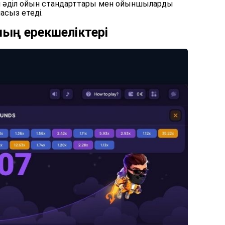
ұл әділ ойын стандарттары мен ойыншыларды
асыз етеді.
ның ерекшеліктері