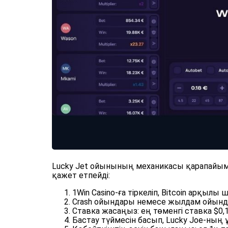
Lucky Jet ойынының механикасы қарапайым,
қажет етпейді:
1Win Casino-ға тіркеліп, Bitcoin арқы
Crash ойындары немесе жылдам ойында
Ставка жасаңыз: ең төменгі ставка $0,
Бастау түймесін басып, Lucky Joe-ның