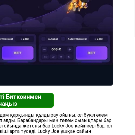
ті Биткоинмен
наңыз
дам қарқынды құлдырау ойыны, ол бүкіл әлем
п алды. Барабандары мен төлем сызықтары бар
ойында жетоны бар Lucky Joe кейіпкері бар, ол
іші арта түседі. Lucky Joe ұшқан сайын