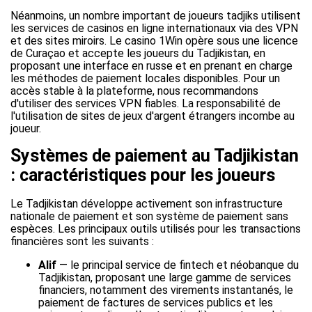
Néanmoins, un nombre important de joueurs tadjiks utilisent
les services de casinos en ligne internationaux via des VPN
et des sites miroirs. Le casino 1Win opère sous une licence
de Curaçao et accepte les joueurs du Tadjikistan, en
proposant une interface en russe et en prenant en charge
les méthodes de paiement locales disponibles. Pour un
accès stable à la plateforme, nous recommandons
d'utiliser des services VPN fiables. La responsabilité de
l'utilisation de sites de jeux d'argent étrangers incombe au
joueur.
Systèmes de paiement au Tadjikistan
: caractéristiques pour les joueurs
Le Tadjikistan développe activement son infrastructure
nationale de paiement et son système de paiement sans
espèces. Les principaux outils utilisés pour les transactions
financières sont les suivants :
Alif
— le principal service de fintech et néobanque du
Tadjikistan, proposant une large gamme de services
financiers, notamment des virements instantanés, le
paiement de factures de services publics et les