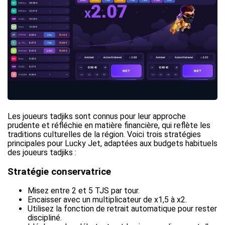
Les joueurs tadjiks sont connus pour leur approche
prudente et réfléchie en matière financière, qui reflète les
traditions culturelles de la région. Voici trois stratégies
principales pour Lucky Jet, adaptées aux budgets habituels
des joueurs tadjiks :
Stratégie conservatrice
Misez entre 2 et 5 TJS par tour.
Encaisser avec un multiplicateur de x1,5 à x2.
Utilisez la fonction de retrait automatique pour rester
discipliné.