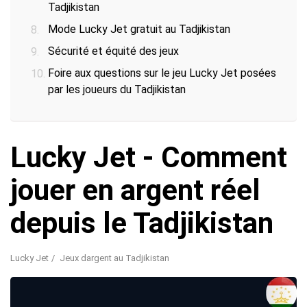
Tadjikistan
Mode Lucky Jet gratuit au Tadjikistan
Sécurité et équité des jeux
Foire aux questions sur le jeu Lucky Jet posées
par les joueurs du Tadjikistan
Lucky Jet - Comment
jouer en argent réel
depuis le Tadjikistan
Lucky Jet
Jeux dargent au Tadjikistan