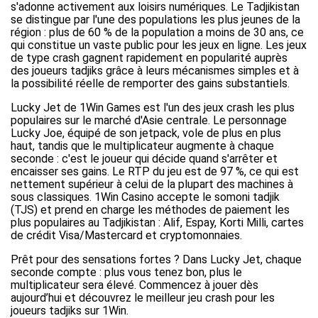
s'adonne activement aux loisirs numériques. Le Tadjikistan
se distingue par l'une des populations les plus jeunes de la
région : plus de 60 % de la population a moins de 30 ans, ce
qui constitue un vaste public pour les jeux en ligne. Les jeux
de type crash gagnent rapidement en popularité auprès
des joueurs tadjiks grâce à leurs mécanismes simples et à
la possibilité réelle de remporter des gains substantiels.
Lucky Jet de 1Win Games est l'un des jeux crash les plus
populaires sur le marché d'Asie centrale. Le personnage
Lucky Joe, équipé de son jetpack, vole de plus en plus
haut, tandis que le multiplicateur augmente à chaque
seconde : c'est le joueur qui décide quand s'arrêter et
encaisser ses gains. Le RTP du jeu est de 97 %, ce qui est
nettement supérieur à celui de la plupart des machines à
sous classiques. 1Win Casino accepte le somoni tadjik
(TJS) et prend en charge les méthodes de paiement les
plus populaires au Tadjikistan : Alif, Espay, Korti Milli, cartes
de crédit Visa/Mastercard et cryptomonnaies.
Prêt pour des sensations fortes ? Dans Lucky Jet, chaque
seconde compte : plus vous tenez bon, plus le
multiplicateur sera élevé. Commencez à jouer dès
aujourd’hui et découvrez le meilleur jeu crash pour les
joueurs tadjiks sur 1Win.