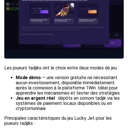
Les joueurs tadjiks ont le choix entre deux modes de jeu :
Mode démo
— une version gratuite ne nécessitant
aucun investissement, disponible immédiatement
après la connexion à la plateforme 1Win. Idéal pour
apprendre les mécanismes et tester des stratégies.
Jeu en argent réel
: dépôts en somoni tadjik via les
systèmes de paiement locaux disponibles ou en
cryptomonnaie.
Principales caractéristiques du jeu Lucky Jet pour les
joueurs tadjiks :