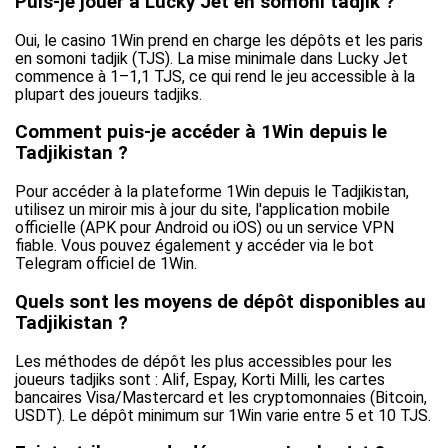
Puis-je jouer à Lucky Jet en somoni tadjik ?
Oui, le casino 1Win prend en charge les dépôts et les paris
en somoni tadjik (TJS). La mise minimale dans Lucky Jet
commence à 1–1,1 TJS, ce qui rend le jeu accessible à la
plupart des joueurs tadjiks.
Comment puis-je accéder à 1Win depuis le
Tadjikistan ?
Pour accéder à la plateforme 1Win depuis le Tadjikistan,
utilisez un miroir mis à jour du site, l'application mobile
officielle (APK pour Android ou iOS) ou un service VPN
fiable. Vous pouvez également y accéder via le bot
Telegram officiel de 1Win.
Quels sont les moyens de dépôt disponibles au
Tadjikistan ?
Les méthodes de dépôt les plus accessibles pour les
joueurs tadjiks sont : Alif, Espay, Korti Milli, les cartes
bancaires Visa/Mastercard et les cryptomonnaies (Bitcoin,
USDT). Le dépôt minimum sur 1Win varie entre 5 et 10 TJS.