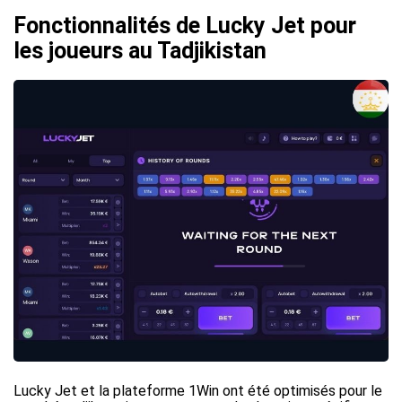
Fonctionnalités de Lucky Jet pour
les joueurs au Tadjikistan
Lucky Jet et la plateforme 1Win ont été optimisés pour le