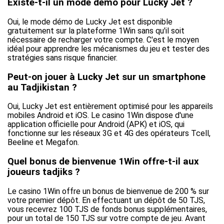
Existe-t-il un mode démo pour Lucky Jet ?
Oui, le mode démo de Lucky Jet est disponible
gratuitement sur la plateforme 1Win sans qu'il soit
nécessaire de recharger votre compte. C'est le moyen
idéal pour apprendre les mécanismes du jeu et tester des
stratégies sans risque financier.
Peut-on jouer à Lucky Jet sur un smartphone
au Tadjikistan ?
Oui, Lucky Jet est entièrement optimisé pour les appareils
mobiles Android et iOS. Le casino 1Win dispose d'une
application officielle pour Android (APK) et iOS, qui
fonctionne sur les réseaux 3G et 4G des opérateurs Tcell,
Beeline et Megafon.
Quel bonus de bienvenue 1Win offre-t-il aux
joueurs tadjiks ?
Le casino 1Win offre un bonus de bienvenue de 200 % sur
votre premier dépôt. En effectuant un dépôt de 50 TJS,
vous recevrez 100 TJS de fonds bonus supplémentaires,
pour un total de 150 TJS sur votre compte de jeu. Avant