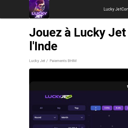
Lucky Jet
Con
Jouez à Lucky Jet
l'Inde
Lucky Jet
Paiements BHIM