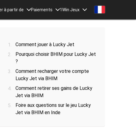
r à partir de
Paiements
1Win Jeux
Comment jouer à Lucky Jet
Pourquoi choisir BHIM pour Lucky Jet
?
Comment recharger votre compte
Lucky Jet via BHIM
Comment retirer ses gains de Lucky
Jet via BHIM
Foire aux questions sur le jeu Lucky
Jet via BHIM en Inde