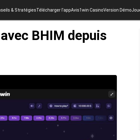
seils & Stratégies
Télécharger l'app
Avis
1win Casino
Version Démo
Joue
 avec BHIM depuis