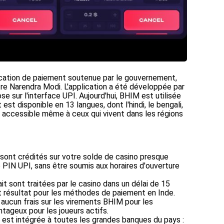
ication de paiement soutenue par le gouvernement,
tre Narendra Modi. L'application a été développée par
e sur l'interface UPI. Aujourd'hui, BHIM est utilisée
 est disponible en 13 langues, dont l'hindi, le bengali,
nd accessible même à ceux qui vivent dans les régions
 sont crédités sur votre solde de casino presque
 PIN UPI, sans être soumis aux horaires d'ouverture
it sont traitées par le casino dans un délai de 15
nt résultat pour les méthodes de paiement en Inde.
aucun frais sur les virements BHIM pour les
ntageux pour les joueurs actifs.
on est intégrée à toutes les grandes banques du pays :