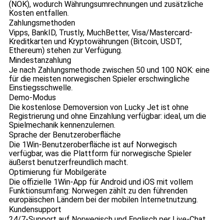
(NOK), wodurch Währungsumrechnungen und zusätzliche
Kosten entfallen.
Zahlungsmethoden
Vipps, BankID, Trustly, MuchBetter, Visa/Mastercard-
Kreditkarten und Kryptowährungen (Bitcoin, USDT,
Ethereum) stehen zur Verfügung.
Mindestanzahlung
Je nach Zahlungsmethode zwischen 50 und 100 NOK: eine
für die meisten norwegischen Spieler erschwingliche
Einstiegsschwelle.
Demo-Modus
Die kostenlose Demoversion von Lucky Jet ist ohne
Registrierung und ohne Einzahlung verfügbar: ideal, um die
Spielmechanik kennenzulernen.
Sprache der Benutzeroberfläche
Die 1Win-Benutzeroberfläche ist auf Norwegisch
verfügbar, was die Plattform für norwegische Spieler
äußerst benutzerfreundlich macht.
Optimierung für Mobilgeräte
Die offizielle 1Win-App für Android und iOS mit vollem
Funktionsumfang: Norwegen zählt zu den führenden
europäischen Ländern bei der mobilen Internetnutzung.
Kundensupport
24/7-Support auf Norwegisch und Englisch per Live-Chat