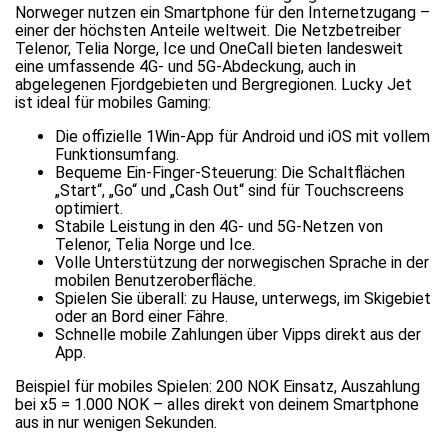
Norweger nutzen ein Smartphone für den Internetzugang –
einer der höchsten Anteile weltweit. Die Netzbetreiber
Telenor, Telia Norge, Ice und OneCall bieten landesweit
eine umfassende 4G- und 5G-Abdeckung, auch in
abgelegenen Fjordgebieten und Bergregionen. Lucky Jet
ist ideal für mobiles Gaming:
Die offizielle 1Win-App für Android und iOS mit vollem
Funktionsumfang.
Bequeme Ein-Finger-Steuerung: Die Schaltflächen
„Start“, „Go“ und „Cash Out“ sind für Touchscreens
optimiert.
Stabile Leistung in den 4G- und 5G-Netzen von
Telenor, Telia Norge und Ice.
Volle Unterstützung der norwegischen Sprache in der
mobilen Benutzeroberfläche.
Spielen Sie überall: zu Hause, unterwegs, im Skigebiet
oder an Bord einer Fähre.
Schnelle mobile Zahlungen über Vipps direkt aus der
App.
Beispiel für mobiles Spielen: 200 NOK Einsatz, Auszahlung
bei x5 = 1.000 NOK – alles direkt von deinem Smartphone
aus in nur wenigen Sekunden.