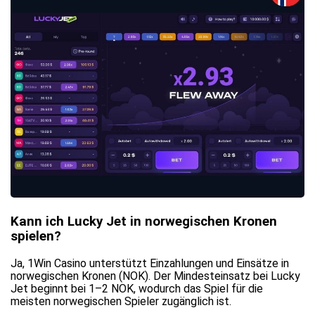
Kann ich Lucky Jet in norwegischen Kronen
spielen?
Ja, 1Win Casino unterstützt Einzahlungen und Einsätze in
norwegischen Kronen (NOK). Der Mindesteinsatz bei Lucky
Jet beginnt bei 1–2 NOK, wodurch das Spiel für die
meisten norwegischen Spieler zugänglich ist.