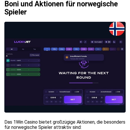
Boni und Aktionen für norwegische
Spieler
Das 1Win Casino bietet großzügige Aktionen, die besonders
für norwegische Spieler attraktiv sind: