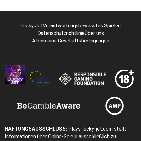
Lucky Jet
Verantwortungsbewusstes Spielen
Datenschutzrichtlinie
Über uns
Allgemeine Geschäftsbedingungen
HAFTUNGSAUSSCHLUSS:
Plays-lucky-jet.com stellt
Informationen über Online-Spiele ausschließlich zu