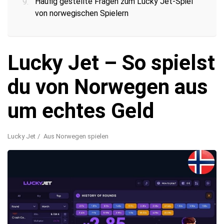
Häufig gestellte Fragen zum Lucky Jet-Spiel
von norwegischen Spielern
Lucky Jet – So spielst
du von Norwegen aus
um echtes Geld
Lucky Jet
Aus Norwegen spielen