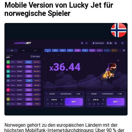
Mobile Version von Lucky Jet für
norwegische Spieler
Norwegen gehört zu den europäischen Ländern mit der
höchsten Mobilfunk-Internetdurchdringung: Über 90 % der