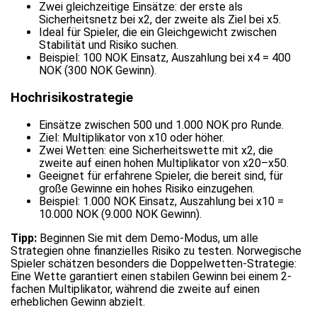
Zwei gleichzeitige Einsätze: der erste als
Sicherheitsnetz bei x2, der zweite als Ziel bei x5.
Ideal für Spieler, die ein Gleichgewicht zwischen
Stabilität und Risiko suchen.
Beispiel: 100 NOK Einsatz, Auszahlung bei x4 = 400
NOK (300 NOK Gewinn).
Hochrisikostrategie
Einsätze zwischen 500 und 1.000 NOK pro Runde.
Ziel: Multiplikator von x10 oder höher.
Zwei Wetten: eine Sicherheitswette mit x2, die
zweite auf einen hohen Multiplikator von x20–x50.
Geeignet für erfahrene Spieler, die bereit sind, für
große Gewinne ein hohes Risiko einzugehen.
Beispiel: 1.000 NOK Einsatz, Auszahlung bei x10 =
10.000 NOK (9.000 NOK Gewinn).
Tipp:
Beginnen Sie mit dem Demo-Modus, um alle
Strategien ohne finanzielles Risiko zu testen. Norwegische
Spieler schätzen besonders die Doppelwetten-Strategie:
Eine Wette garantiert einen stabilen Gewinn bei einem 2-
fachen Multiplikator, während die zweite auf einen
erheblichen Gewinn abzielt.