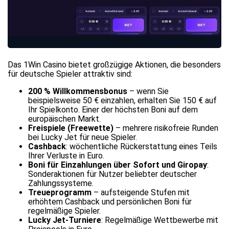
Das 1Win Casino bietet großzügige Aktionen, die besonders
für deutsche Spieler attraktiv sind:
200 % Willkommensbonus
– wenn Sie
beispielsweise 50 € einzahlen, erhalten Sie 150 € auf
Ihr Spielkonto. Einer der höchsten Boni auf dem
europäischen Markt.
Freispiele (Freewette)
– mehrere risikofreie Runden
bei Lucky Jet für neue Spieler.
Cashback
: wöchentliche Rückerstattung eines Teils
Ihrer Verluste in Euro.
Boni für Einzahlungen über Sofort und Giropay
:
Sonderaktionen für Nutzer beliebter deutscher
Zahlungssysteme.
Treueprogramm
– aufsteigende Stufen mit
erhöhtem Cashback und persönlichen Boni für
regelmäßige Spieler.
Lucky Jet-Turniere
: Regelmäßige Wettbewerbe mit