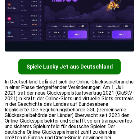
Spiele Lucky Jet aus Deutschland
In Deutschland befindet sich die Online-Glücksspielbranche
in einer Phase tiefgreifender Veränderungen: Am 1. Juli
2021 trat der neue Glücksspielstaatsvertrag 2021 (GlüStV
2021) in Kraft, der Online-Slots und virtuelle Slots erstmals
in der Geschichte des Landes auf Bundesebene
legalisierte. Die Regulierungsbehörde GGL (Gemeinsame
Glücksspielbehörde der Länder) überwacht seit 2023 den
Online-Glücksspielsektor und schafft so ein transparentes
und sicheres Spielumfeld für deutsche Spieler. Der
deutsche Online-Glücksspielmarkt zählt zu den drei
größten in Europa, und Crash-Spiele gewinnen bei