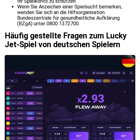
Ihr Spielkonto zu schützen.
Wenn Sie Anzeichen einer Spielsucht bemerken,
wenden Sie sich an die Hilfsorganisation
Bundeszentrale für gesundheitliche Aufklärung
(BZgA) unter 0800 1372700.
Häufig gestellte Fragen zum Lucky
Jet-Spiel von deutschen Spielern