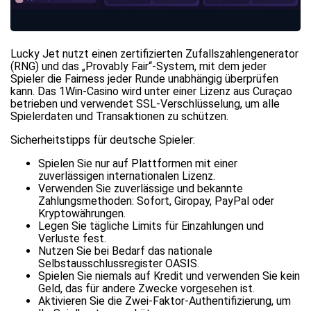
Lucky Jet nutzt einen zertifizierten Zufallszahlengenerator
(RNG) und das „Provably Fair“-System, mit dem jeder
Spieler die Fairness jeder Runde unabhängig überprüfen
kann. Das 1Win-Casino wird unter einer Lizenz aus Curaçao
betrieben und verwendet SSL-Verschlüsselung, um alle
Spielerdaten und Transaktionen zu schützen.
Sicherheitstipps für deutsche Spieler:
Spielen Sie nur auf Plattformen mit einer
zuverlässigen internationalen Lizenz.
Verwenden Sie zuverlässige und bekannte
Zahlungsmethoden: Sofort, Giropay, PayPal oder
Kryptowährungen.
Legen Sie tägliche Limits für Einzahlungen und
Verluste fest.
Nutzen Sie bei Bedarf das nationale
Selbstausschlussregister OASIS.
Spielen Sie niemals auf Kredit und verwenden Sie kein
Geld, das für andere Zwecke vorgesehen ist.
Aktivieren Sie die Zwei-Faktor-Authentifizierung, um