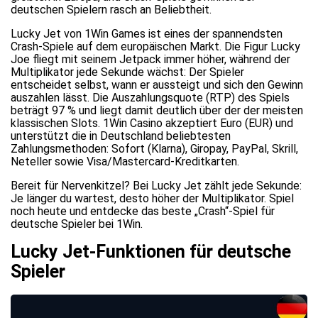
deutschen Spielern rasch an Beliebtheit.
Lucky Jet von 1Win Games ist eines der spannendsten
Crash-Spiele auf dem europäischen Markt. Die Figur Lucky
Joe fliegt mit seinem Jetpack immer höher, während der
Multiplikator jede Sekunde wächst: Der Spieler
entscheidet selbst, wann er aussteigt und sich den Gewinn
auszahlen lässt. Die Auszahlungsquote (RTP) des Spiels
beträgt 97 % und liegt damit deutlich über der der meisten
klassischen Slots. 1Win Casino akzeptiert Euro (EUR) und
unterstützt die in Deutschland beliebtesten
Zahlungsmethoden: Sofort (Klarna), Giropay, PayPal, Skrill,
Neteller sowie Visa/Mastercard-Kreditkarten.
Bereit für Nervenkitzel? Bei Lucky Jet zählt jede Sekunde:
Je länger du wartest, desto höher der Multiplikator. Spiel
noch heute und entdecke das beste „Crash“-Spiel für
deutsche Spieler bei 1Win.
Lucky Jet-Funktionen für deutsche
Spieler