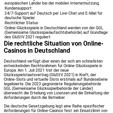
europäischen Länder bei der mobilen Internetnutzung.
Kundensupport
24/7-Support auf Deutsch per Live-Chat und E-Mail für
deutsche Spieler.
Rechtlicher Status
Online-Glücksspiele in Deutschland werden von der GGL
(Gemeinsame Glücksspielaufsichtsbehörde) auf Grundlage
des GlüStV 2021 reguliert.
Die rechtliche Situation von Online-
Casinos in Deutschland
Deutschland verfügt über einen der sich am schnellsten
entwickelnden Rechtsrahmen für Online-Glücksspiele in
Europa. Am 1. Juli 2021 trat der neue
Glücksspielstaatsvertrag (GlüStV 2021) in Kraft, der
Online-Slots und virtuelle Slots erstmals auf Bundesebene
legalisierte. Die 2023 gegründete Regulierungsbehörde
GGL (Gemeinsame Glücksspielbehörde der Länder)
überwacht die Erteilung von Lizenzen und die Einhaltung der
Anforderungen durch die Betreiber.
Die deutsche Gesetzgebung legt eine Reihe spezifischer
Anforderungen für Online-Casinos fest: ein Einsatzlimit von