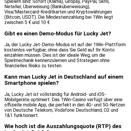
Spielern sind: Sofort (Klarna), Giropay, PayPal, Skrill,
Neteller, Überweisung (Banküberweisung),
Visa/Mastercard-Kreditkarten und Kryptowährungen
(Bitcoin, USDT). Die Mindesteinzahlung bei 1Win liegt
zwischen 5 € und 10 €.
Gibt es einen Demo-Modus für Lucky Jet?
Ja, der Lucky Jet-Demo-Modus ist auf der 1Win-Plattform
kostenlos verfügbar, ohne dass Sie Geld auf Ihr Konto
einzahlen müssen. Dies ist der ideale Weg, um die
Spielmechanik kennenzulernen und Strategien ohne
finanzielles Risiko zu testen.
Kann man Lucky Jet in Deutschland auf einem
Smartphone spielen?
Ja, Lucky Jet ist vollständig für Android- und iOS-
Mobilgeräte optimiert. Das 1Win-Casino verfügt über eine
offizielle mobile App, die perfekt in den 4G- und 5G-Netzen
von Deutsche Telekom, Vodafone Deutschland, O2 und
1&1 funktioniert.
Wie hoch ist die Auszahlungsquote (RTP) des