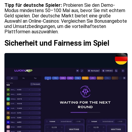
Tipp für deutsche Spieler:
Probieren Sie den Demo-
Modus mindestens 50–100 Mal aus, bevor Sie mit echtem
Geld spielen. Der deutsche Markt bietet eine große
Auswahl an Online-Casinos: Vergleichen Sie Bonusangebote
und Umsatzbedingungen, um die vorteilhaftesten
Plattformen auszuwählen.
Sicherheit und Fairness im Spiel