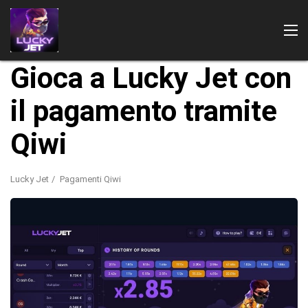
Gioca a Lucky Jet con
il pagamento tramite
Qiwi
Lucky Jet
Pagamenti Qiwi
Giocare da
Pagamenti
Giochi 1Win