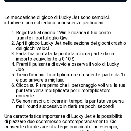
Le meccaniche di gioco di Lucky Jet sono semplici,
intuitive e non richiedono conoscenze particolari:
Registrati al casinò 1Win e ricarica il tuo conto
tramite il portafoglio Qiwi.
Apri il gioco Lucky Jet nella sezione dei giochi crash o
dei giochi veloci.
Fai la tua puntata: la puntata minima parte da un
importo equivalente a 0,10 $.
Premi il pulsante di avvio e osserva il volo di Lucky
Joe.
Tieni d'occhio il moltiplicatore crescente: parte da 1x
e può arrivare a migliaia.
Clicca su Ritira prima che il personaggio voli via: la tua
puntata verrà moltiplicata per il moltiplicatore
corrente.
Se non riesci a cliccare in tempo, la puntata va persa,
ma il round successivo inizierà tra pochi secondi.
Una caratteristica importante di Lucky Jet è la possibilità
di piazzare due scommesse contemporaneamente. Ciò
consente di utilizzare strategie combinate: ad esempio,