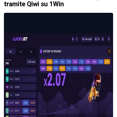
tramite Qiwi su 1Win