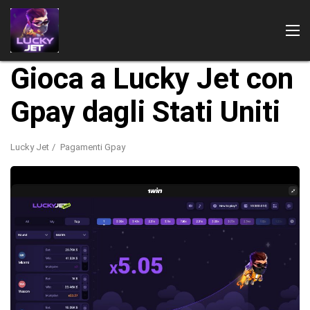
Gioca a Lucky Jet con
Gpay dagli Stati Uniti
Lucky Jet
Pagamenti Gpay
Giocare da
Pagamenti
Giochi 1Win