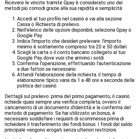
Ricevere le vincite tramite Gpay è considerato uno dei
metodi più comodi grazie alla sua rapidità e semplicità:
Accedi al tuo profilo nel casinò e vai alla sezione
Cassa o Richiesta di prelievo.
Nell'elenco delle opzioni disponibili, seleziona Gpay o
Google Pay.
Indica l'importo che desideri prelevare: l'importo
minimo è solitamente compreso tra 20 e 50 dollari.
Scegli la carta o il conto bancario collegato al tuo
Google Pay dove vuoi che arrivino i soldi.
Conferma l'operazione, effettuando l'autenticazione
a due fattori se necessario.
Attendi l'elaborazione della richiesta: il tempo di
elaborazione tipico varia da 1 a 48 ore a seconda della
politica del casinò.
Dettagli sul prelievo: prima del primo pagamento, il casinò
richiede quasi sempre una verifica completa, ovvero il
caricamento di un documento d'identità e la conferma del
metodo di pagamento. Se hai utilizzato un bonus, è
necessario soddisfare i requisiti di scommessa prima di
richiedere il trasferimento dei fondi bonus. I fondi dal saldo
principale vengono erogati senza ulteriori restrizioni.