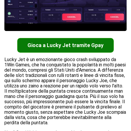
Gioca a Lucky Jet tramite Gpay
Lucky Jet è un emozionante gioco crash sviluppato da
1Win Games, che ha conquistato la popolarità in molti paesi
del mondo, compresi gli Stati Uniti d'America. A differenza
delle slot tradizionali con rulli rotanti e linee di vincita fisse,
qui sullo schermo appare il personaggio Lucky Joe, che
utilizza uno zaino a reazione per un rapido volo verso l'alto.
Il moltiplicatore della puntata cresce continuamente man
mano che il personaggio guadagna quota. Più il suo volo ha
successo, più impressionante può essere la vincita finale. Il
compito del giocatore è premere il pulsante di prelievo al
momento giusto, senza aspettare che Lucky Joe scompaia
dalla vista, cosa che porterebbe inevitabilmente alla
perdita della puntata.