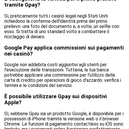
tramite Gpay?
Sì, praticamente tutti i casinò legali negli Stati Uniti
richiedono la conferma dell'identità prima del primo
prelievo: una foto del documento e, a volte, un selfie con
esso. Si tratta di uno standard volto a combattere il
riciclaggio di denaro.
Google Pay applica commissioni sui pagamenti
nei casinò?
Google non addebita costi aggiuntivi agli utenti per
l'esecuzione delle transazioni. Tuttavia, la tua banca
potrebbe applicare una commissione per l'utilizzo della
carta di credito per operazioni di gioco d'azzardo: verifica i
termini e le condizioni del servizio.
È possibile utilizzare Gpay sui dispositivi
Apple?
Sì, sebbene Gpay sia un prodotto Google, è disponibile per i
possessori di iPhone tramite la versione web o il browser
Chrome. Le funzioni di pagamento contactless su iOS sono