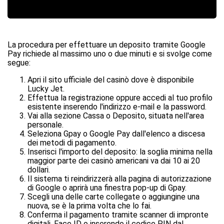
La procedura per effettuare un deposito tramite Google
Pay richiede al massimo uno o due minuti e si svolge come
segue:
Apri il sito ufficiale del casinò dove è disponibile
Lucky Jet.
Effettua la registrazione oppure accedi al tuo profilo
esistente inserendo l'indirizzo e-mail e la password.
Vai alla sezione Cassa o Deposito, situata nell'area
personale.
Seleziona Gpay o Google Pay dall'elenco a discesa
dei metodi di pagamento.
Inserisci l'importo del deposito: la soglia minima nella
maggior parte dei casinò americani va dai 10 ai 20
dollari.
Il sistema ti reindirizzerà alla pagina di autorizzazione
di Google o aprirà una finestra pop-up di Gpay.
Scegli una delle carte collegate o aggiungine una
nuova, se è la prima volta che lo fai.
Conferma il pagamento tramite scanner di impronte
digitali, Face ID o inserendo il codice PIN dal