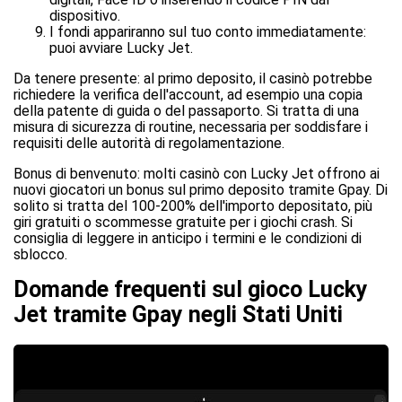
dispositivo.
I fondi appariranno sul tuo conto immediatamente:
puoi avviare Lucky Jet.
Da tenere presente: al primo deposito, il casinò potrebbe
richiedere la verifica dell'account, ad esempio una copia
della patente di guida o del passaporto. Si tratta di una
misura di sicurezza di routine, necessaria per soddisfare i
requisiti delle autorità di regolamentazione.
Bonus di benvenuto: molti casinò con Lucky Jet offrono ai
nuovi giocatori un bonus sul primo deposito tramite Gpay. Di
solito si tratta del 100-200% dell'importo depositato, più
giri gratuiti o scommesse gratuite per i giochi crash. Si
consiglia di leggere in anticipo i termini e le condizioni di
sblocco.
Domande frequenti sul gioco Lucky
Jet tramite Gpay negli Stati Uniti