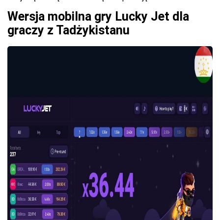
Wersja mobilna gry Lucky Jet dla
graczy z Tadżykistanu