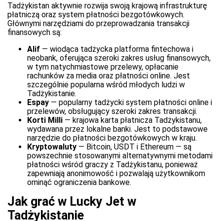
Tadżykistan aktywnie rozwija swoją krajową infrastrukturę
płatniczą oraz system płatności bezgotówkowych.
Głównymi narzędziami do przeprowadzania transakcji
finansowych są:
Alif
— wiodąca tadżycka platforma fintechowa i
neobank, oferująca szeroki zakres usług finansowych,
w tym natychmiastowe przelewy, opłacanie
rachunków za media oraz płatności online. Jest
szczególnie popularna wśród młodych ludzi w
Tadżykistanie.
Espay
— popularny tadżycki system płatności online i
przelewów, obsługujący szeroki zakres transakcji.
Korti Milli
— krajowa karta płatnicza Tadżykistanu,
wydawana przez lokalne banki. Jest to podstawowe
narzędzie do płatności bezgotówkowych w kraju.
Kryptowaluty
— Bitcoin, USDT i Ethereum — są
powszechnie stosowanymi alternatywnymi metodami
płatności wśród graczy z Tadżykistanu, ponieważ
zapewniają anonimowość i pozwalają użytkownikom
ominąć ograniczenia bankowe.
Jak grać w Lucky Jet w
Tadżykistanie