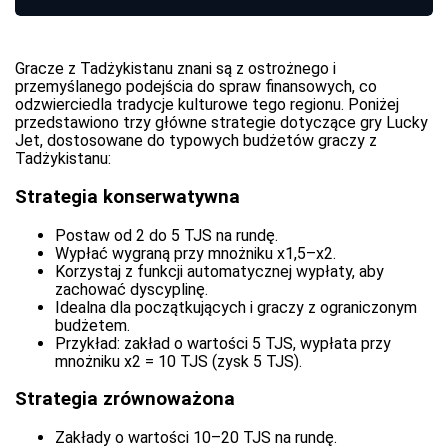
Gracze z Tadżykistanu znani są z ostrożnego i
przemyślanego podejścia do spraw finansowych, co
odzwierciedla tradycje kulturowe tego regionu. Poniżej
przedstawiono trzy główne strategie dotyczące gry Lucky
Jet, dostosowane do typowych budżetów graczy z
Tadżykistanu:
Strategia konserwatywna
Postaw od 2 do 5 TJS na rundę.
Wypłać wygraną przy mnożniku x1,5–x2.
Korzystaj z funkcji automatycznej wypłaty, aby
zachować dyscyplinę.
Idealna dla początkujących i graczy z ograniczonym
budżetem.
Przykład: zakład o wartości 5 TJS, wypłata przy
mnożniku x2 = 10 TJS (zysk 5 TJS).
Strategia zrównoważona
Zakłady o wartości 10–20 TJS na rundę.