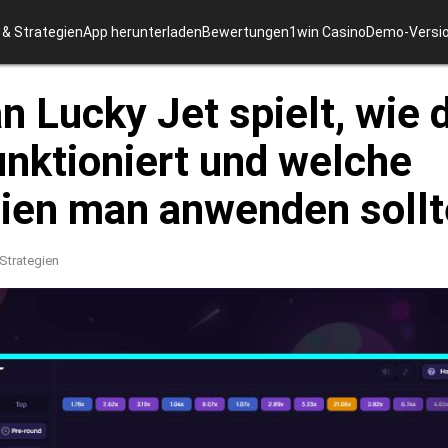
 & Strategien
App herunterladen
Bewertungen
1win Casino
Demo-Versi
 Lucky Jet spielt, wie 
unktioniert und welche
gien man anwenden sollt
Strategien