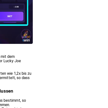
z mit dem
vor Lucky Joe
rten wie 1,2x bis zu
ermittelt, so dass
flussen
us bestimmt, so
immen.