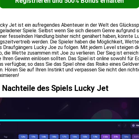
Registrieren und 500% Bonus erhalten
cky Jet ist ein aufregendes Abenteuer in der Welt des Glücksspie
ngeladener Spiele. Selbst wenn Sie sich diesem Genre aufgrund 
iner fesselnden Handlung bisher nicht genähert haben, könnte L
gszeitvertreib werden. Die Spieler haben die Möglichkeit, Wette
 Draufgängers Lucky Joe zu folgen. Mit jedem Level steigen d
o, die Wette zusammen mit Joe zu verlieren. Der Sieg ist erreicht
e Ihren Gewinn einlösen sollten. Das Spiel ist online sowohl für 
 verfügbar, so dass Sie das Spiel ohne das Risiko eines Geldve
. Hören Sie auf Ihren Instinkt und verpassen Sie nicht den ric
ximieren!
 Nachteile des Spiels Lucky Jet