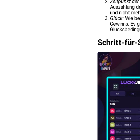
Zeitpunkt der
Auszahlung de
und nicht meh
Glück:
Wie bei
Gewinns. Es g
Glücksbedingu
Schritt-für