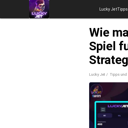
Lucky Jet
Tipps
Wie man
Spiel f
Strate
Lucky Jet
Tipps und 