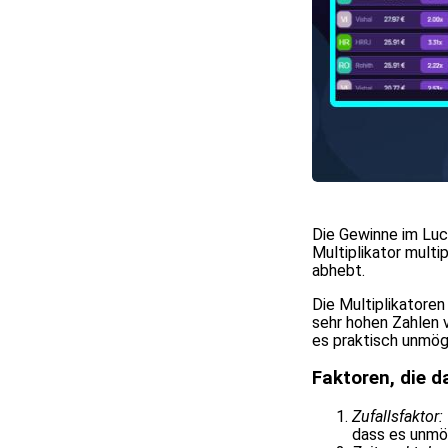
Die Gewinne im Luc
Multiplikator multi
abhebt.
Die Multiplikatoren 
sehr hohen Zahlen v
es praktisch unmög
Faktoren, die d
Zufallsfaktor:
dass es unmög