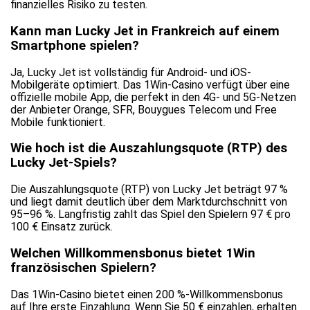
finanzielles Risiko zu testen.
Kann man Lucky Jet in Frankreich auf einem
Smartphone spielen?
Ja, Lucky Jet ist vollständig für Android- und iOS-
Mobilgeräte optimiert. Das 1Win-Casino verfügt über eine
offizielle mobile App, die perfekt in den 4G- und 5G-Netzen
der Anbieter Orange, SFR, Bouygues Telecom und Free
Mobile funktioniert.
Wie hoch ist die Auszahlungsquote (RTP) des
Lucky Jet-Spiels?
Die Auszahlungsquote (RTP) von Lucky Jet beträgt 97 %
und liegt damit deutlich über dem Marktdurchschnitt von
95–96 %. Langfristig zahlt das Spiel den Spielern 97 € pro
100 € Einsatz zurück.
Welchen Willkommensbonus bietet 1Win
französischen Spielern?
Das 1Win-Casino bietet einen 200 %-Willkommensbonus
auf Ihre erste Einzahlung. Wenn Sie 50 € einzahlen, erhalten