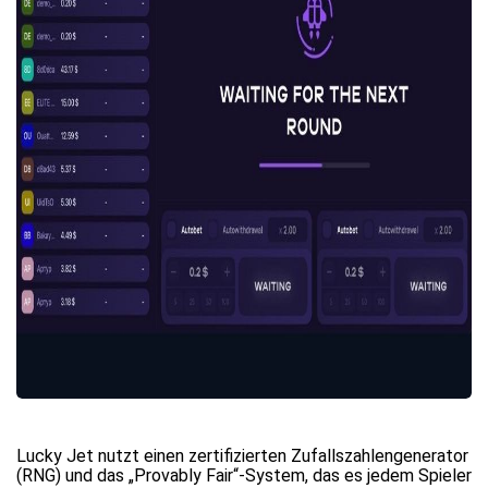
Lucky Jet nutzt einen zertifizierten Zufallszahlengenerator
(RNG) und das „Provably Fair“-System, das es jedem Spieler