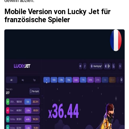
Gewinn abzielt.
Mobile Version von Lucky Jet für
französische Spieler