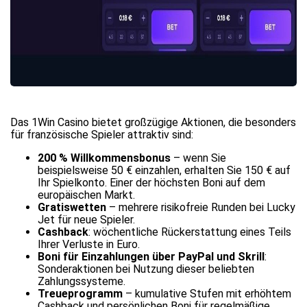
Das 1Win Casino bietet großzügige Aktionen, die besonders
für französische Spieler attraktiv sind:
200 % Willkommensbonus
– wenn Sie
beispielsweise 50 € einzahlen, erhalten Sie 150 € auf
Ihr Spielkonto. Einer der höchsten Boni auf dem
europäischen Markt.
Gratiswetten
– mehrere risikofreie Runden bei Lucky
Jet für neue Spieler.
Cashback
: wöchentliche Rückerstattung eines Teils
Ihrer Verluste in Euro.
Boni für Einzahlungen über PayPal und Skrill
:
Sonderaktionen bei Nutzung dieser beliebten
Zahlungssysteme.
Treueprogramm
– kumulative Stufen mit erhöhtem
Cashback und persönlichen Boni für regelmäßige