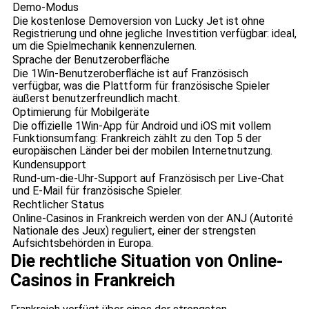
Demo-Modus
Die kostenlose Demoversion von Lucky Jet ist ohne
Registrierung und ohne jegliche Investition verfügbar: ideal,
um die Spielmechanik kennenzulernen.
Sprache der Benutzeroberfläche
Die 1Win-Benutzeroberfläche ist auf Französisch
verfügbar, was die Plattform für französische Spieler
äußerst benutzerfreundlich macht.
Optimierung für Mobilgeräte
Die offizielle 1Win-App für Android und iOS mit vollem
Funktionsumfang: Frankreich zählt zu den Top 5 der
europäischen Länder bei der mobilen Internetnutzung.
Kundensupport
Rund-um-die-Uhr-Support auf Französisch per Live-Chat
und E-Mail für französische Spieler.
Rechtlicher Status
Online-Casinos in Frankreich werden von der ANJ (Autorité
Nationale des Jeux) reguliert, einer der strengsten
Aufsichtsbehörden in Europa.
Die rechtliche Situation von Online-
Casinos in Frankreich