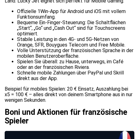
Land. Lucky Jet eignet sich perfekt für Mobile Gaming:
Offizielle 1Win-App für Android und iOS mit vollem
Funktionsumfang.
Bequeme Ein-Finger-Steuerung: Die Schaltflächen
„Start“, „Go“ und „Cash Out“ sind für Touchscreens
optimiert.
Stabile Leistung in den 4G- und 5G-Netzen von
Orange, SFR, Bouygues Telecom und Free Mobile.
Volle Unterstützung der französischen Sprache in der
mobilen Benutzeroberfläche.
Spielen Sie überall: zu Hause, unterwegs, im Café
oder an der französischen Riviera.
Schnelle mobile Zahlungen über PayPal und Skrill
direkt aus der App.
Beispiel für mobiles Spielen: 20 € Einsatz, Auszahlung bei
x5 = 100 € – alles direkt von deinem Smartphone aus in nur
wenigen Sekunden.
Boni und Aktionen für französische
Spieler