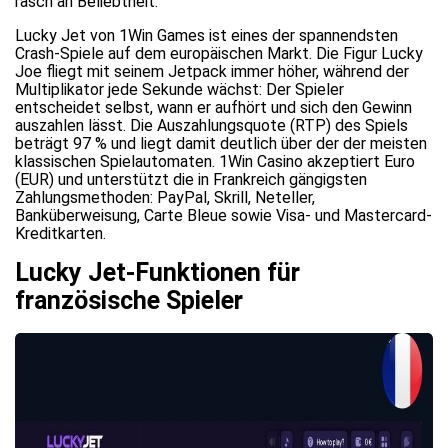
rasch an Beliebtheit.
Lucky Jet von 1Win Games ist eines der spannendsten
Crash-Spiele auf dem europäischen Markt. Die Figur Lucky
Joe fliegt mit seinem Jetpack immer höher, während der
Multiplikator jede Sekunde wächst: Der Spieler
entscheidet selbst, wann er aufhört und sich den Gewinn
auszahlen lässt. Die Auszahlungsquote (RTP) des Spiels
beträgt 97 % und liegt damit deutlich über der der meisten
klassischen Spielautomaten. 1Win Casino akzeptiert Euro
(EUR) und unterstützt die in Frankreich gängigsten
Zahlungsmethoden: PayPal, Skrill, Neteller,
Banküberweisung, Carte Bleue sowie Visa- und Mastercard-
Kreditkarten.
Lucky Jet-Funktionen für
französische Spieler