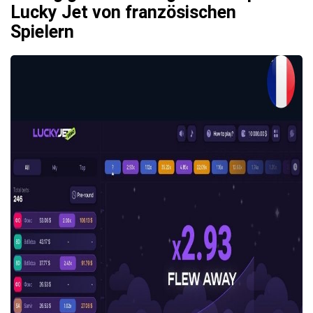
Lucky Jet von französischen
Spielern