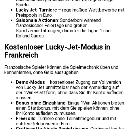
Spieler.
Lucky Jet-Turniere
– regelmäßige Wettbewerbe mit
Preispools in Euro.
Saisonale Aktionen
: Sonderboni während
französischer Feiertage und großer
Sportveranstaltungen, darunter die Ligue 1 und
Roland Garros.
Kostenloser Lucky-Jet-Modus in
Frankreich
Französische Spieler können die Spielmechanik üben und
kennenlernen, ohne Geld auszugeben:
Demo-Modus
– kostenloser Zugang zur Vollversion
von Lucky Jet unmittelbar nach der Anmeldung auf
der 1Win-Plattform, ohne dass Sie Ihr Konto aufladen
müssen.
Bonus ohne Einzahlung
: Einige 1Win-Aktionen bieten
einen Startbonus, mit dem Sie spielen können, ohne
Ihr Konto aufladen zu müssen.
Freerolls
: Turniere ohne Teilnahmegebühr und mit
echten Geldpreisen in Euro.
Gratiswette für die Registrierung
: Gratiswetten für