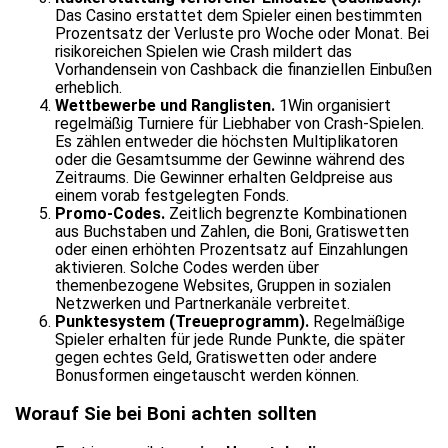
Das Casino erstattet dem Spieler einen bestimmten
Prozentsatz der Verluste pro Woche oder Monat. Bei
risikoreichen Spielen wie Crash mildert das
Vorhandensein von Cashback die finanziellen Einbußen
erheblich.
Wettbewerbe und Ranglisten.
1Win organisiert
regelmäßig Turniere für Liebhaber von Crash-Spielen.
Es zählen entweder die höchsten Multiplikatoren
oder die Gesamtsumme der Gewinne während des
Zeitraums. Die Gewinner erhalten Geldpreise aus
einem vorab festgelegten Fonds.
Promo-Codes.
Zeitlich begrenzte Kombinationen
aus Buchstaben und Zahlen, die Boni, Gratiswetten
oder einen erhöhten Prozentsatz auf Einzahlungen
aktivieren. Solche Codes werden über
themenbezogene Websites, Gruppen in sozialen
Netzwerken und Partnerkanäle verbreitet.
Punktesystem (Treueprogramm).
Regelmäßige
Spieler erhalten für jede Runde Punkte, die später
gegen echtes Geld, Gratiswetten oder andere
Bonusformen eingetauscht werden können.
Worauf Sie bei Boni achten sollten