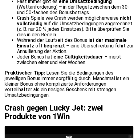
Fast immer gibt es
eine Umsatzbedingung
(Wettanforderung) – in der Regel zwischen dem 30-
und 50-fachen des Bonusbetrags.
Crash-Spiele wie Crash werden möglicherweise
nicht
vollständig
auf die Umsatzbedingungen angerechnet
(z. B. nur 20 % jedes Einsatzes). Bitte überprüfen Sie
dies in den Regeln.
Während der Laufzeit des Bonus
ist der maximale
Einsatz
oft
begrenzt
– eine Überschreitung führt zur
Annullierung der Aktion.
Jeder Bonus hat
eine Gültigkeitsdauer
– meist
zwischen einer und vier Wochen.
Praktischer Tipp:
Lesen Sie die Bedingungen des
jeweiligen Bonus immer sorgfältig durch. Manchmal ist ein
kleiner Bonus ohne komplizierte Anforderungen
vorteilhafter als ein riesiges Geschenk mit strengen
Umsatzbedingungen.
Crash gegen Lucky Jet: zwei
Produkte von 1Win