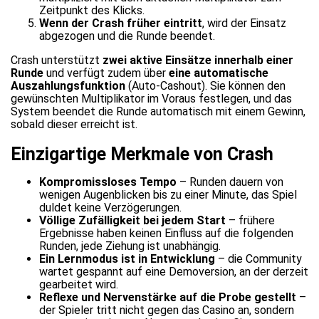
Zeitpunkt des Klicks.
Wenn der Crash früher eintritt
, wird der Einsatz
abgezogen und die Runde beendet.
Crash unterstützt
zwei aktive Einsätze innerhalb einer
Runde
und verfügt zudem über
eine automatische
Auszahlungsfunktion
(Auto-Cashout). Sie können den
gewünschten Multiplikator im Voraus festlegen, und das
System beendet die Runde automatisch mit einem Gewinn,
sobald dieser erreicht ist.
Einzigartige Merkmale von Crash
Kompromissloses Tempo
– Runden dauern von
wenigen Augenblicken bis zu einer Minute, das Spiel
duldet keine Verzögerungen.
Völlige Zufälligkeit bei jedem Start
– frühere
Ergebnisse haben keinen Einfluss auf die folgenden
Runden, jede Ziehung ist unabhängig.
Ein Lernmodus ist in Entwicklung
– die Community
wartet gespannt auf eine Demoversion, an der derzeit
gearbeitet wird.
Reflexe und Nervenstärke auf die Probe gestellt
–
der Spieler tritt nicht gegen das Casino an, sondern