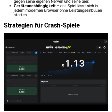
gegen seine eigenen Nerven und seine Gier.
Geräteunabhängigkeit
– das Spiel lässt sich in
jedem modernen Browser ohne Leistungseinbußen
starten.
Strategien für Crash-Spiele