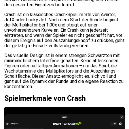
des gesamten Einsatzes bedeutet.
Crash ist ein klassisches Crash-Spiel im Stil von Aviator,
JetX oder Lucky Jet. Nach dem Start der Runde beginnt
der Multiplikator bei 1,00x und steigt auf einer
unvorhersehbaren Kurve an. Ein Crash kann jederzeit
eintreten, und wenn der Spieler es nicht geschafft hat, vor
diesem Ereignis auf den Auszahlungsknopf zu drücken, geht
der getätigte Einsatz vollständig verloren.
Das visuelle Design ist in einem strengen Schwarzton mit
minimalistischem Interface gehalten. Keine ablenkenden
Figuren oder auffälligen Animationen – nur das Spiel, die
Wachstumslinie des Multiplikators und die Auszahlungs-
Schaltfläche. Dieser Ansatz ermöglicht es, sich voll und
ganz auf die Dynamik der Runde und die eigene Reaktion zu
konzentrieren.
Spielmerkmale von Crash