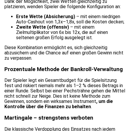
Dank der Möglichkeit, zwei Wetten gleichzeitig zu
platzieren, wenden Spieler die folgende Konfiguration an:
Erste Wette (Absicherung)
– mit einem niedrigen
Auto-Cashout von 1,3x–1,8x, soll die Kosten decken;
Zweite Wette (offensiv)
– mit einem
Zielmultiplikator von 6x bis 12x, die auf einen
seltenen großen Erfolg ausgelegt ist.
Diese Kombination ermöglicht es, sich gleichzeitig
abzusichern und die Chance auf einen großen Gewinn nicht
zu verpassen.
Prozentuale Methode der Bankroll-Verwaltung
Der Spieler legt ein Gesamtbudget für die Spielsitzung
fest und riskiert niemals mehr als 1–2 % dieses Betrags in
einer Runde. Selbst bei einer Pechsträhne gehen die Mittel
nicht schnell zur Neige. Dies ist keine Methode zum
Gewinnen, sondern ein wirksames Instrument
, um die
Kontrolle über die Finanzen zu behalten
.
Martingale – strengstens verboten
Die klassische Verdopplung des Einsatzes nach jedem