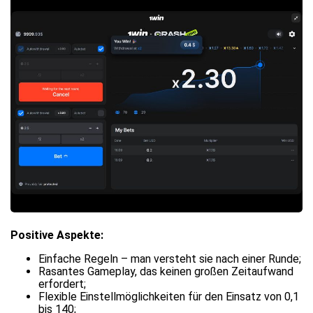
Positive Aspekte:
Einfache Regeln – man versteht sie nach einer Runde;
Rasantes Gameplay, das keinen großen Zeitaufwand
erfordert;
Flexible Einstellmöglichkeiten für den Einsatz von 0,1
bis 140;