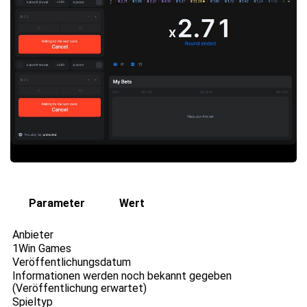
Parameter
Wert
Anbieter
1Win Games
Veröffentlichungsdatum
Informationen werden noch bekannt gegeben
(Veröffentlichung erwartet)
Spieltyp