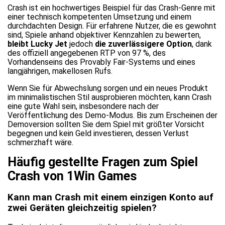
Crash ist ein hochwertiges Beispiel für das Crash-Genre mit
einer technisch kompetenten Umsetzung und einem
durchdachten Design. Für erfahrene Nutzer, die es gewohnt
sind, Spiele anhand objektiver Kennzahlen zu bewerten,
bleibt Lucky Jet
jedoch
die zuverlässigere Option
, dank
des offiziell angegebenen RTP von 97 %, des
Vorhandenseins des Provably Fair-Systems und eines
langjährigen, makellosen Rufs.
Wenn Sie für Abwechslung sorgen und ein neues Produkt
im minimalistischen Stil ausprobieren möchten, kann Crash
eine gute Wahl sein, insbesondere nach der
Veröffentlichung des Demo-Modus. Bis zum Erscheinen der
Demoversion sollten Sie dem Spiel mit größter Vorsicht
begegnen und kein Geld investieren, dessen Verlust
schmerzhaft wäre.
Häufig gestellte Fragen zum Spiel
Crash von 1Win Games
Kann man Crash mit einem einzigen Konto auf
zwei Geräten gleichzeitig spielen?