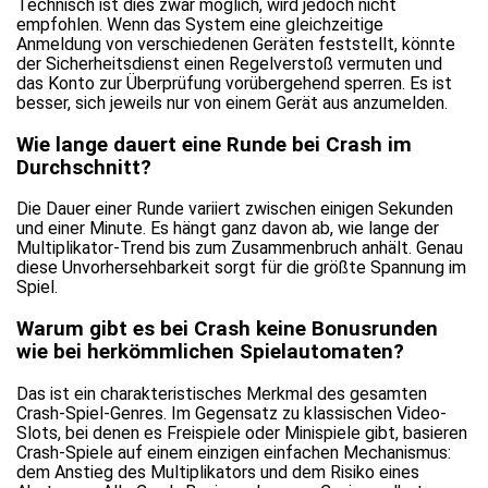
Technisch ist dies zwar möglich, wird jedoch nicht
empfohlen. Wenn das System eine gleichzeitige
Anmeldung von verschiedenen Geräten feststellt, könnte
der Sicherheitsdienst einen Regelverstoß vermuten und
das Konto zur Überprüfung vorübergehend sperren. Es ist
besser, sich jeweils nur von einem Gerät aus anzumelden.
Wie lange dauert eine Runde bei Crash im
Durchschnitt?
Die Dauer einer Runde variiert zwischen einigen Sekunden
und einer Minute. Es hängt ganz davon ab, wie lange der
Multiplikator-Trend bis zum Zusammenbruch anhält. Genau
diese Unvorhersehbarkeit sorgt für die größte Spannung im
Spiel.
Warum gibt es bei Crash keine Bonusrunden
wie bei herkömmlichen Spielautomaten?
Das ist ein charakteristisches Merkmal des gesamten
Crash-Spiel-Genres. Im Gegensatz zu klassischen Video-
Slots, bei denen es Freispiele oder Minispiele gibt, basieren
Crash-Spiele auf einem einzigen einfachen Mechanismus:
dem Anstieg des Multiplikators und dem Risiko eines