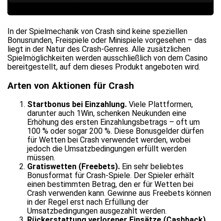
In der Spielmechanik von Crash sind keine speziellen
Bonusrunden, Freispiele oder Minispiele vorgesehen – das
liegt in der Natur des Crash-Genres. Alle zusätzlichen
Spielmöglichkeiten werden ausschließlich von dem Casino
bereitgestellt, auf dem dieses Produkt angeboten wird.
Arten von Aktionen für Crash
Startbonus bei Einzahlung.
Viele Plattformen,
darunter auch 1Win, schenken Neukunden eine
Erhöhung des ersten Einzahlungsbetrags – oft um
100 % oder sogar 200 %. Diese Bonusgelder dürfen
für Wetten bei Crash verwendet werden, wobei
jedoch die Umsatzbedingungen erfüllt werden
müssen.
Gratiswetten (Freebets).
Ein sehr beliebtes
Bonusformat für Crash-Spiele. Der Spieler erhält
einen bestimmten Betrag, den er für Wetten bei
Crash verwenden kann. Gewinne aus Freebets können
in der Regel erst nach Erfüllung der
Umsatzbedingungen ausgezahlt werden.
Rückerstattung verlorener Einsätze (Cashback).