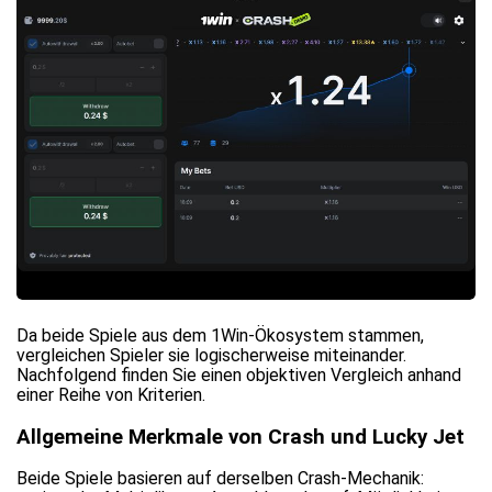
Da beide Spiele aus dem 1Win-Ökosystem stammen,
vergleichen Spieler sie logischerweise miteinander.
Nachfolgend finden Sie einen objektiven Vergleich anhand
einer Reihe von Kriterien.
Allgemeine Merkmale von Crash und Lucky Jet
Beide Spiele basieren auf derselben Crash-Mechanik: