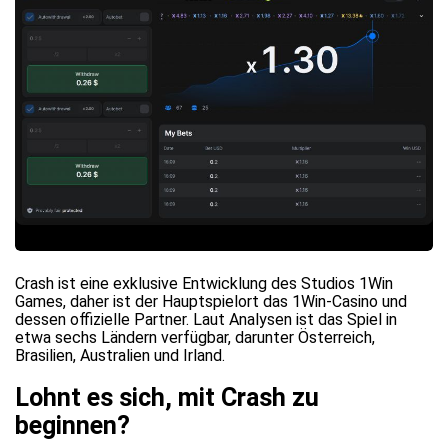
Crash ist eine exklusive Entwicklung des Studios 1Win
Games, daher ist der Hauptspielort das 1Win-Casino und
dessen offizielle Partner. Laut Analysen ist das Spiel in
etwa sechs Ländern verfügbar, darunter Österreich,
Brasilien, Australien und Irland.
Lohnt es sich, mit Crash zu
beginnen?