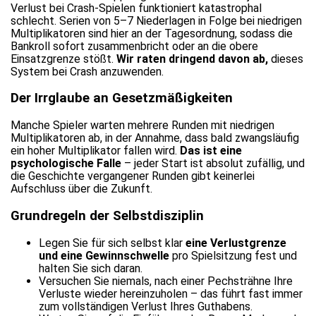
Verlust bei Crash-Spielen funktioniert katastrophal
schlecht. Serien von 5–7 Niederlagen in Folge bei niedrigen
Multiplikatoren sind hier an der Tagesordnung, sodass die
Bankroll sofort zusammenbricht oder an die obere
Einsatzgrenze stößt.
Wir raten dringend davon ab,
dieses
System bei Crash anzuwenden.
Der Irrglaube an Gesetzmäßigkeiten
Manche Spieler warten mehrere Runden mit niedrigen
Multiplikatoren ab, in der Annahme, dass bald zwangsläufig
ein hoher Multiplikator fallen wird.
Das ist eine
psychologische Falle
– jeder Start ist absolut zufällig, und
die Geschichte vergangener Runden gibt keinerlei
Aufschluss über die Zukunft.
Grundregeln der Selbstdisziplin
Legen Sie für sich selbst klar
eine Verlustgrenze
und eine Gewinnschwelle
pro Spielsitzung fest und
halten Sie sich daran.
Versuchen Sie niemals, nach einer Pechsträhne Ihre
Verluste wieder hereinzuholen – das führt fast immer
zum vollständigen Verlust Ihres Guthabens.