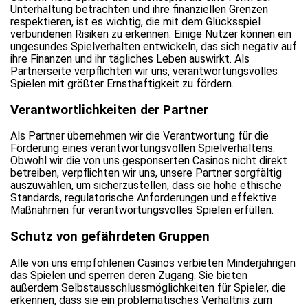
Unterhaltung betrachten und ihre finanziellen Grenzen
respektieren, ist es wichtig, die mit dem Glücksspiel
verbundenen Risiken zu erkennen. Einige Nutzer können ein
ungesundes Spielverhalten entwickeln, das sich negativ auf
ihre Finanzen und ihr tägliches Leben auswirkt. Als
Partnerseite verpflichten wir uns, verantwortungsvolles
Spielen mit größter Ernsthaftigkeit zu fördern.
Verantwortlichkeiten der Partner
Als Partner übernehmen wir die Verantwortung für die
Förderung eines verantwortungsvollen Spielverhaltens.
Obwohl wir die von uns gesponserten Casinos nicht direkt
betreiben, verpflichten wir uns, unsere Partner sorgfältig
auszuwählen, um sicherzustellen, dass sie hohe ethische
Standards, regulatorische Anforderungen und effektive
Maßnahmen für verantwortungsvolles Spielen erfüllen.
Schutz von gefährdeten Gruppen
Alle von uns empfohlenen Casinos verbieten Minderjährigen
das Spielen und sperren deren Zugang. Sie bieten
außerdem Selbstausschlussmöglichkeiten für Spieler, die
erkennen, dass sie ein problematisches Verhältnis zum