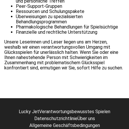
und persönliche Treffen
Peer-Support-Gruppen
Ressourcen und Schulungspakete
Überweisungen zu spezialisierten
Behandlungsprogrammen
Pharmakologische Behandlungen für Spielsüchtige
Finanzielle und rechtliche Unterstützung
Unsere Leserinnen und Leser liegen uns am Herzen,
weshalb wir einen verantwortungsvollen Umgang mit
Glücksspielen für unerlässlich halten. Wenn Sie oder eine
Ihnen nahestehende Person mit Schwierigkeiten im
Zusammenhang mit problematischem Glücksspiel
konfrontiert sind, ermutigen wir Sie, sofort Hilfe zu suchen.
Lucky Jet
Verantwortungsbewusstes Spielen
Datenschutzrichtlinie
Über uns
Allgemeine Geschäftsbedingungen