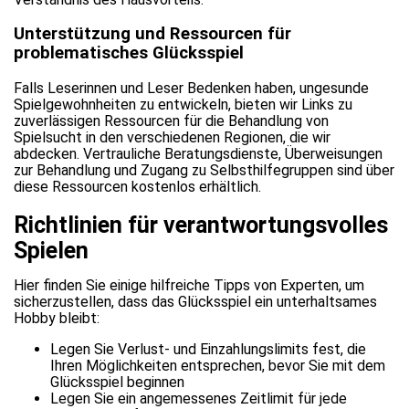
Unterstützung und Ressourcen für
problematisches Glücksspiel
Falls Leserinnen und Leser Bedenken haben, ungesunde
Spielgewohnheiten zu entwickeln, bieten wir Links zu
zuverlässigen Ressourcen für die Behandlung von
Spielsucht in den verschiedenen Regionen, die wir
abdecken. Vertrauliche Beratungsdienste, Überweisungen
zur Behandlung und Zugang zu Selbsthilfegruppen sind über
diese Ressourcen kostenlos erhältlich.
Richtlinien für verantwortungsvolles
Spielen
Hier finden Sie einige hilfreiche Tipps von Experten, um
sicherzustellen, dass das Glücksspiel ein unterhaltsames
Hobby bleibt:
Legen Sie Verlust- und Einzahlungslimits fest, die
Ihren Möglichkeiten entsprechen, bevor Sie mit dem
Glücksspiel beginnen
Legen Sie ein angemessenes Zeitlimit für jede