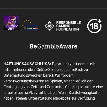
HAFTUNGSAUSSCHLUSS:
Plays-lucky-jet.com stellt
Informationen über Online-Spiele ausschließlich zu
Unterhaltungszwecken bereit. Wir fördern
verantwortungsbewusstes Spielen, einschließlich der
Festlegung von Zeit- und Geldlimits. Glücksspiel sollte eine
unterhaltsame Aktivität bleiben. Wenn Sie Schwierigkeiten
haben, stehen Unterstützungsangebote zur Verfügung.