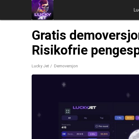
Lu
Gratis demoversjon
Risikofrie pengesp
Lucky Jet
Demoversjon