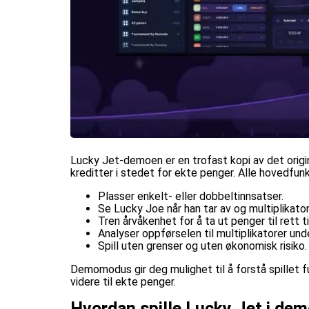
Lucky Jet-demoen er en trofast kopi av det origin
kreditter i stedet for ekte penger. Alle hovedfunk
Plasser enkelt- eller dobbeltinnsatser.
Se Lucky Joe når han tar av og multiplikato
Tren årvåkenhet for å ta ut penger til rett ti
Analyser oppførselen til multiplikatorer unde
Spill uten grenser og uten økonomisk risiko.
Demomodus gir deg mulighet til å forstå spillet f
videre til ekte penger.
Hvordan spille Lucky Jet i d