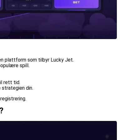
en plattform som tilbyr Lucky Jet.
populære spill.
 rett tid.
 strategien din.
egistrering.
?