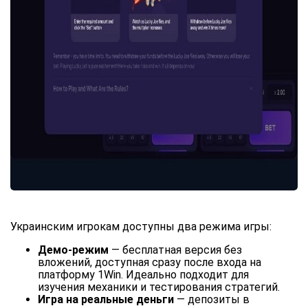
Украинским игрокам доступны два режима игры:
Демо-режим
— бесплатная версия без
вложений, доступная сразу после входа на
платформу 1Win. Идеально подходит для
изучения механики и тестирования стратегий.
Игра на реальные деньги
— депозиты в