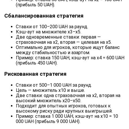
(прибыль 50 UAH).
Сбалансированная стратегия
Ставки от 100–200 UAH за раунд.
Кэш-аут на множителе x3–x5.
Две одновременные ставки: первая —
страховочная на x2, вторая — целевая на x5.
Оптимально для игроков, которые ищут баланс
между стабильностью и азартом.
Пример: ставка 150 UAH, кэш-аут на x4 = 600 UAH
(прибыль 450 UAH).
Рискованная стратегия
Ставки от 500–1 000 UAH за раунд.
Цель — множитель x10 и выше.
Две ставки: одна страховочная на x2, вторая на
высокий множитель x20–x50.
Подходит для опытных игроков, готовых к
высокому риску ради крупных выигрышей.
Пример: ставка 1 000 UAH, кэш-аут на x10 = 10
000 UAH (прибыль 9 000 UAH).