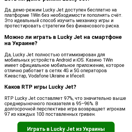
Да, демо-режим Lucky Jet доступен бесплатно на
платформе 1Win без необходимости пополнять счёт.
Это идеальный способ изучить механику игры и
протестировать стратегии без финансового риска.
Можно ли играть в Lucky Jet на смартфоне
на Украине?
Да, Lucky Jet полностью оптимизирован для
мобильных устройств Android и iOS. Казино 1Win
имеет официальное мобильное приложение, которое
отлично работает в сетях 4G и 5G операторов
Киевстар, Vodafone Ukraine и lifecell.
Каков RTP игры Lucky Jet?
RTP Lucky Jet составляет 97%, что значительно выше
среднерыночного показателя в 95–96%. В
долгосрочной перспективе игра возвращает игрокам
97 из каждых 100 поставленных гривен.
Играть в Lucky Jet из Украины