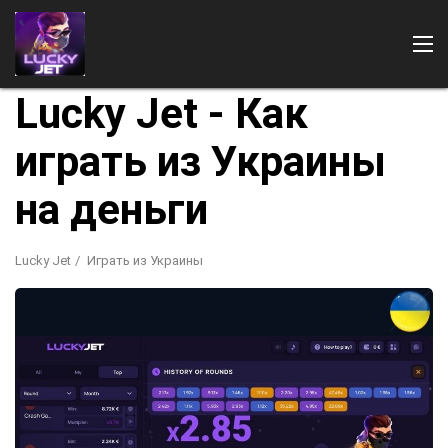
Lucky Jet - Как
играть из Украины
на деньги
Lucky Jet
Играть из Украины
Играть из
Платежи
Игры 1Win