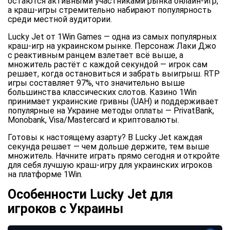
остаются активными участниками рынка онлайн-игр,
а краш-игры стремительно набирают популярность
среди местной аудитории.
Lucky Jet от 1Win Games — одна из самых популярных
краш-игр на украинском рынке. Персонаж Лаки Джо
с реактивным ранцем взлетает всё выше, а
множитель растёт с каждой секундой — игрок сам
решает, когда остановиться и забрать выигрыш. RTP
игры составляет 97%, что значительно выше
большинства классических слотов. Казино 1Win
принимает украинские гривны (UAH) и поддерживает
популярные на Украине методы оплаты — PrivatBank,
Monobank, Visa/Mastercard и криптовалюты.
Готовы к настоящему азарту? В Lucky Jet каждая
секунда решает — чем дольше держите, тем выше
множитель. Начните играть прямо сегодня и откройте
для себя лучшую краш-игру для украинских игроков
на платформе 1Win.
Особенности Lucky Jet для
игроков с Украины