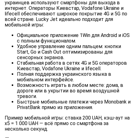
украинцев используют смартфоны для выхода в
интернет. Операторы Киевстар, Vodafone Ukraine и
lifecell обеспечивают широкое покрытие 4G и 5G по
всей стране. Lucky Jet идеально подходит для
мобильной игры:
Официальное приложение 1Win для Android и iOS
с полным функционалом.
Удобное управление одним пальцем: кнопки
Start, Go и Cash Out оптимизированы для
сенсорных экранов.
Стабильная работа в сетях 4G и 5G операторов
Киевстар, Vodafone Ukraine и lifecell.
Полная поддержка украинского языка в
мобильном интерфейсе.
Возможность играть в любом месте: дома, в
дороге или в укрытии во время воздушной
тревоги.
Быстрые мобильные платежи через Monobank и
PrivatBank прямо из приложения.
Пример мобильной игры: ставка 200 UAH, кэш-аут на
x5 = 1 000 UAH — всё прямо со смартфона за
несколько секунд.