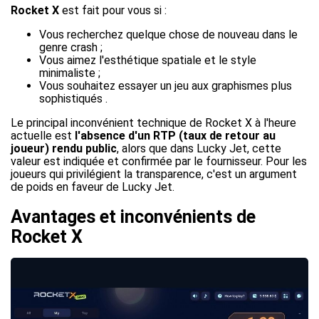
Rocket X
est fait pour vous si :
Vous recherchez quelque chose de nouveau dans le
genre crash ;
Vous aimez l'esthétique spatiale et le style
minimaliste ;
Vous souhaitez essayer un jeu aux graphismes plus
sophistiqués .
Le principal inconvénient technique de Rocket X à l'heure
actuelle est
l'absence d'un RTP (taux de retour au
joueur) rendu public
, alors que dans Lucky Jet, cette
valeur est indiquée et confirmée par le fournisseur. Pour les
joueurs qui privilégient la transparence, c'est un argument
de poids en faveur de Lucky Jet.
Avantages et inconvénients de
Rocket X