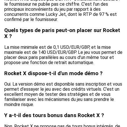
le fournisseur ne publie pas ce chiffre. C'est l'un des
principaux inconvénients du jeu par rapport à des
concurrents comme Lucky Jet, dont le RTP de 97 % est
confirmé par le fournisseur.
Quels types de paris peut-on placer sur Rocket
X ?
La mise minimale est de 0,1 USD/EUR/GBP, et la mise
maximale est de 140 USD/EUR/GBP. Le jeu vous permet de
placer deux paris parallèles au cours d'un même tour et
propose une fonction de retrait automatique.
Rocket X dispose-t-il d'un mode démo ?
Oui. La version démo est disponible sans inscription et vous
permet d'essayer le jeu avec des crédits virtuels. C'est un
excellent moyen de tester des stratégies et de vous
familiariser avec les mécanismes du jeu sans prendre le
moindre risque.
Y a-t-il des tours bonus dans Rocket X ?
Non, Rocket X ne propose pas de tours bonus intégrés, de