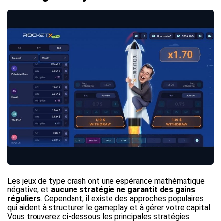
Les jeux de type crash ont une espérance mathématique
négative, et
aucune stratégie ne garantit des gains
réguliers
. Cependant, il existe des approches populaires
qui aident à structurer le gameplay et à gérer votre capital.
Vous trouverez ci-dessous les principales stratégies