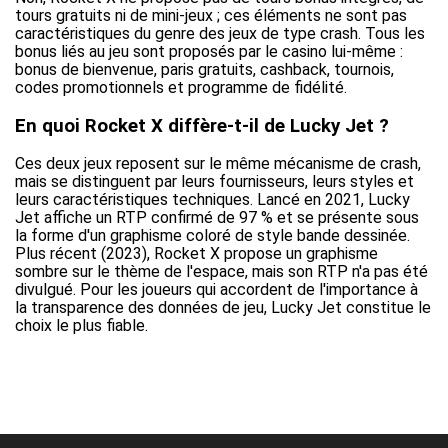
tours gratuits ni de mini-jeux ; ces éléments ne sont pas
caractéristiques du genre des jeux de type crash. Tous les
bonus liés au jeu sont proposés par le casino lui-même :
bonus de bienvenue, paris gratuits, cashback, tournois,
codes promotionnels et programme de fidélité.
En quoi Rocket X diffère-t-il de Lucky Jet ?
Ces deux jeux reposent sur le même mécanisme de crash,
mais se distinguent par leurs fournisseurs, leurs styles et
leurs caractéristiques techniques. Lancé en 2021, Lucky
Jet affiche un RTP confirmé de 97 % et se présente sous
la forme d'un graphisme coloré de style bande dessinée.
Plus récent (2023), Rocket X propose un graphisme
sombre sur le thème de l'espace, mais son RTP n'a pas été
divulgué. Pour les joueurs qui accordent de l'importance à
la transparence des données de jeu, Lucky Jet constitue le
choix le plus fiable.