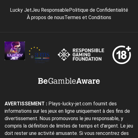
Lucky Jet
Jeu Responsable
Politique de Confidentialité
À propos de nous
Termes et Conditions
AVERTISSEMENT :
Plays-lucky-jet.com fournit des
informations sur les jeux en ligne uniquement à des fins de
divertissement. Nous promouvons le jeu responsable, y
compris la définition de limites de temps et d'argent. Le jeu
doit rester une activité amusante. Si vous rencontrez des