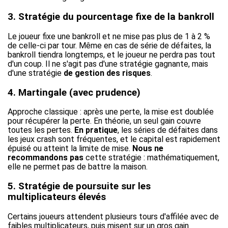
3. Stratégie du pourcentage fixe de la bankroll
Le joueur fixe une bankroll et ne mise pas plus de 1 à 2 %
de celle-ci par tour. Même en cas de série de défaites, la
bankroll tiendra longtemps, et le joueur ne perdra pas tout
d'un coup. Il ne s'agit pas d'une stratégie gagnante, mais
d'une stratégie
de gestion des risques
.
4. Martingale (avec prudence)
Approche classique : après une perte, la mise est doublée
pour récupérer la perte. En théorie, un seul gain couvre
toutes les pertes.
En pratique
, les séries de défaites dans
les jeux crash sont fréquentes, et le capital est rapidement
épuisé ou atteint la limite de mise.
Nous ne
recommandons pas
cette stratégie : mathématiquement,
elle ne permet pas de battre la maison.
5. Stratégie de poursuite sur les
multiplicateurs élevés
Certains joueurs attendent plusieurs tours d'affilée avec de
faibles multiplicateurs, puis misent sur un gros gain.